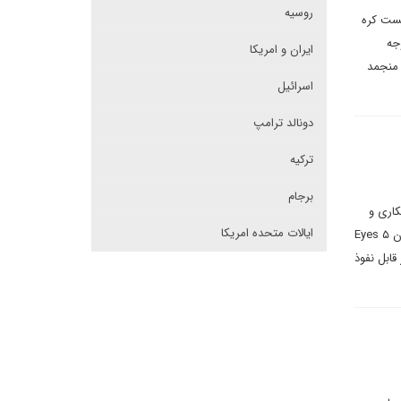
روسیه
یست کره
جه
ایران و امریکا
 منجمد
اسرائیل
دونالد ترامپ
ترکیه
برجام
دداشت مشترکی در دیپلماسی ایرانی می نویسند: در سال ۲۰۲۴؛ همکاری و
ایالات متحده امریکا
چفت شدن و «درهم تنیدگی اتمی» انگلیس – امریکا برای ۱۰ سال دیگر یعنی تا سال ۲۰۳۴ امضا می شود و حوزه هژمون ۵ Eyes
ابل نفوذ