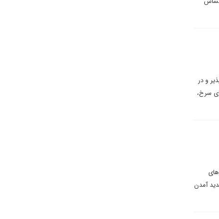
احساس
یر و در
ای سرخ،
های
دید آمدن