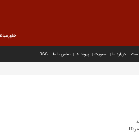
خاورمیانه
خست
درباره ما
عضویت
پیوند ها
تماس با ما
RSS
د
مریکا