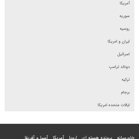
آمریکا
سوریه
روسیه
ایران و امریکا
اسرائیل
دونالد ترامپ
ترکیه
برجام
ایالات متحده امریکا
خاورمیانه
پرونده هسته ای
اروپا
آمریکا
آسیا و آفریقا