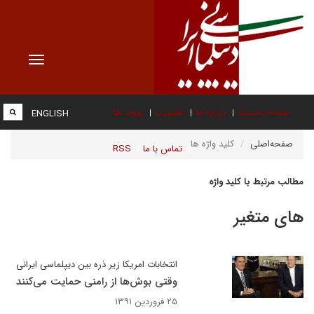
Toggle
vigation
صفحه نخست
درباره ما
عضویت
پیوند ها
ENGLISH
صفحه‌اصلی
کلید واژه ها
تماس با ما
RSS
مطالب مرتبط با کلید واژه
های متغیر
انتخابات امریکا زیر ذره بین دیپلماسی ایرانی
وقتی بوش‌ها از رامنی حمایت می‌کنند
۲۵ فروردین ۱۳۹۱