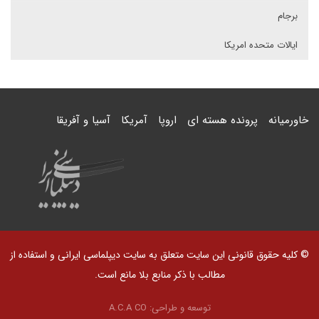
برجام
ایالات متحده امریکا
خاورمیانه
پرونده هسته ای
اروپا
آمریکا
آسیا و آفریقا
© کلیه حقوق قانونی این سایت متعلق به سایت دیپلماسی ایرانی و استفاده از
مطالب با ذکر منابع بلا مانع است.
توسعه و طراحی:
A.C.A CO