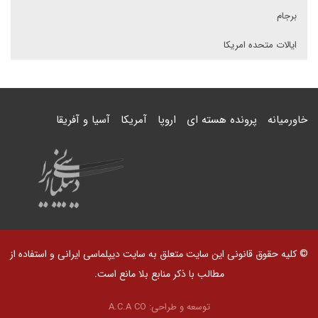
برجام
ایالات متحده امریکا
خاورمیانه
پرونده هسته ای
اروپا
آمریکا
آسیا و آفریقا
© کلیه حقوق قانونی این سایت متعلق به سایت دیپلماسی ایرانی و استفاده از
مطالب با ذکر منابع بلا مانع است.
توسعه و طراحی:
A.C.A CO