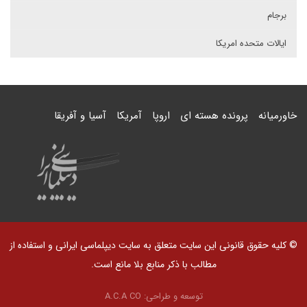
برجام
ایالات متحده امریکا
خاورمیانه
پرونده هسته ای
اروپا
آمریکا
آسیا و آفریقا
© کلیه حقوق قانونی این سایت متعلق به سایت دیپلماسی ایرانی و استفاده از
مطالب با ذکر منابع بلا مانع است.
توسعه و طراحی:
A.C.A CO