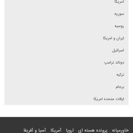
آمریکا
سوریه
روسیه
ایران و امریکا
اسرائیل
دونالد ترامپ
ترکیه
برجام
ایالات متحده امریکا
خاورمیانه
پرونده هسته ای
اروپا
آمریکا
آسیا و آفریقا