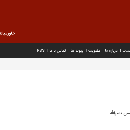
خاورمیانه
خست
درباره ما
عضویت
پیوند ها
تماس با ما
RSS
ن نصرالله