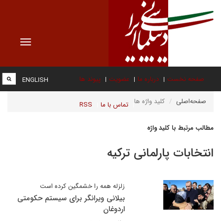
Toggle
vigation
صفحه نخست
درباره ما
عضویت
پیوند ها
ENGLISH
صفحه‌اصلی
کلید واژه ها
تماس با ما
RSS
مطالب مرتبط با کلید واژه
انتخابات پارلمانی ترکیه
زلزله همه را خشمگین کرده است
بیلانی ویرانگر برای سیستم حکومتی
اردوغان