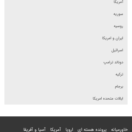
آمریکا
سوریه
روسیه
ایران و امریکا
اسرائیل
دونالد ترامپ
ترکیه
برجام
ایالات متحده امریکا
خاورمیانه
پرونده هسته ای
اروپا
آمریکا
آسیا و آفریقا