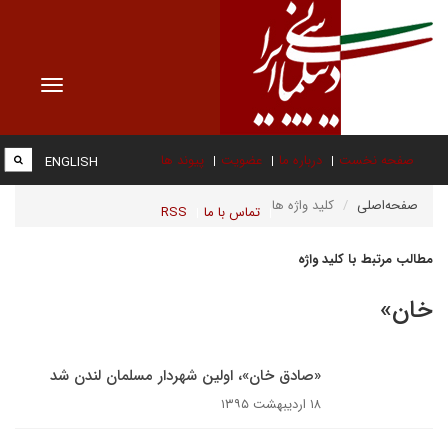
Toggle
vigation
صفحه نخست
درباره ما
عضویت
پیوند ها
ENGLISH
صفحه‌اصلی
کلید واژه ها
تماس با ما
RSS
مطالب مرتبط با کلید واژه
خان»
«صادق خان»، اولین شهردار مسلمان لندن شد
۱۸ اردیبهشت ۱۳۹۵