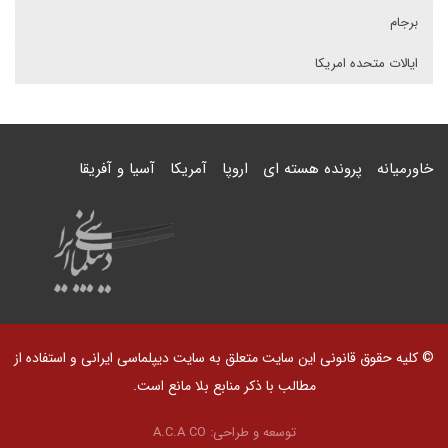
برجام
ایالات متحده امریکا
خاورمیانه
پرونده هسته ای
اروپا
آمریکا
آسیا و آفریقا
© کلیه حقوق قانونی این سایت متعلق به سایت دیپلماسی ایرانی و استفاده از
مطالب با ذکر منابع بلا مانع است.
توسعه و طراحی:
A.C.A CO