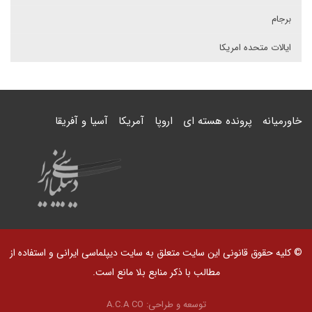
برجام
ایالات متحده امریکا
خاورمیانه
پرونده هسته ای
اروپا
آمریکا
آسیا و آفریقا
© کلیه حقوق قانونی این سایت متعلق به سایت دیپلماسی ایرانی و استفاده از
مطالب با ذکر منابع بلا مانع است.
توسعه و طراحی:
A.C.A CO