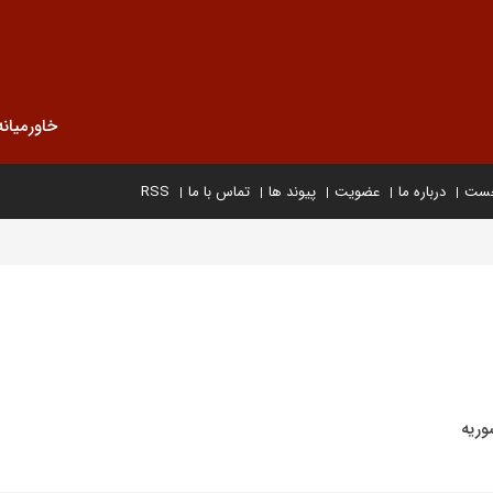
خاورمیانه
خست
درباره ما
عضویت
پیوند ها
تماس با ما
RSS
وریه