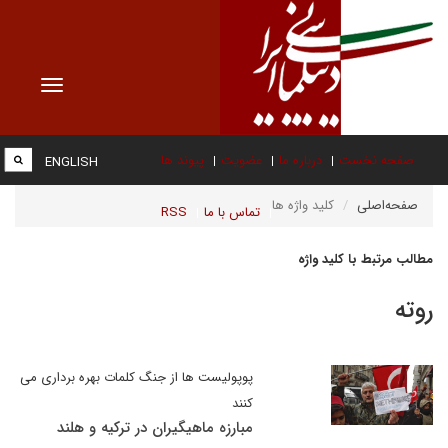
Toggle
vigation
صفحه نخست
درباره ما
عضویت
پیوند ها
ENGLISH
صفحه‌اصلی
کلید واژه ها
تماس با ما
RSS
مطالب مرتبط با کلید واژه
روته
پوپولیست ها از جنگ کلمات بهره برداری می
کنند
مبارزه ماهیگیران در ترکیه و هلند