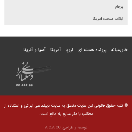
برجام
ایالات متحده امریکا
خاورمیانه
پرونده هسته ای
اروپا
آمریکا
آسیا و آفریقا
© کلیه حقوق قانونی این سایت متعلق به سایت دیپلماسی ایرانی و استفاده از
مطالب با ذکر منابع بلا مانع است.
توسعه و طراحی:
A.C.A CO