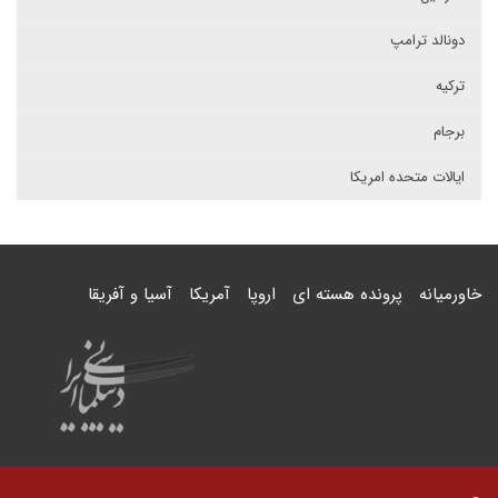
دونالد ترامپ
ترکیه
برجام
ایالات متحده امریکا
خاورمیانه
پرونده هسته ای
اروپا
آمریکا
آسیا و آفریقا