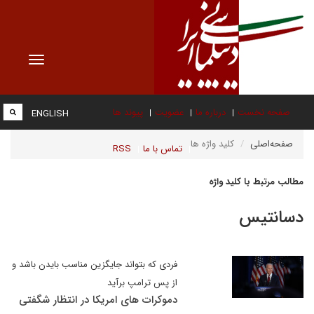
Toggle
vigation
صفحه نخست
درباره ما
عضویت
پیوند ها
ENGLISH
صفحه‌اصلی
کلید واژه ها
تماس با ما
RSS
مطالب مرتبط با کلید واژه
دسانتیس
فردی که بتواند جایگزین مناسب بایدن باشد و
از پس ترامپ برآید
دموکرات های امریکا در انتظار شگفتی