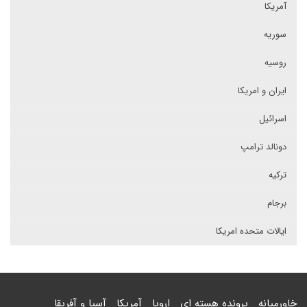
آمریکا
سوریه
روسیه
ایران و امریکا
اسرائیل
دونالد ترامپ
ترکیه
برجام
ایالات متحده امریکا
خاورمیانه
پرونده هسته ای
اروپا
آمریکا
آسیا و آفریقا