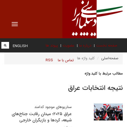
Toggle
vigation
صفحه نخست
درباره ما
عضویت
پیوند ها
ENGLISH
صفحه‌اصلی
کلید واژه ها
تماس با ما
RSS
مطالب مرتبط با کلید واژه
نتیجه انتخابات عراق
سناریوهای موجود کدامند
عراق ۲۰۲۵؛ میدان رقابت جناح‌های
شیعه، کردها و بازیگران خارجی