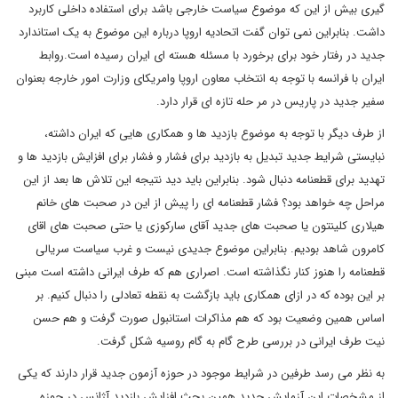
گیری بیش از این که موضوع سیاست خارجی باشد برای استفاده داخلی کاربرد
داشت. بنابراین نمی توان گفت اتحادیه اروپا درباره این موضوع به یک استاندارد
جدید در رفتار خود برای برخورد با مسئله هسته ای ایران رسیده است.روابط
ایران با فرانسه با توجه به انتخاب معاون اروپا وامریکای وزارت امور خارجه بعنوان
سفیر جدید در پاریس در مر حله تازه ای قرار دارد.
از طرف دیگر با توجه به موضوع بازدید ها و همکاری هایی که ایران داشته،
نبایستی شرایط جدید تبدیل به بازدید برای فشار و فشار برای افزایش بازدید ها و
تهدید برای قطعنامه دنبال شود. بنابراین باید دید نتیجه این تلاش ها بعد از این
مراحل چه خواهد بود؟ فشار قطعنامه ای را پیش از این در صحبت های خانم
هیلاری کلینتون یا صحبت های جدید آقای سارکوزی یا حتی صحبت های اقای
کامرون شاهد بودیم. بنابراین موضوع جدیدی نیست و غرب سیاست سریالی
قطعنامه را هنوز کنار نگذاشته است. اصراری هم که طرف ایرانی داشته است مبنی
بر این بوده که در ازای همکاری باید بازگشت به نقطه تعادلی را دنبال کنیم. بر
اساس همین وضعیت بود که هم مذاکرات استانبول صورت گرفت و هم حسن
نیت طرف ایرانی در بررسی طرح گام به گام روسیه شکل گرفت.
به نظر می رسد طرفین در شرایط موجود در حوزه آزمون جدید قرار دارند که یکی
از مشخصات این آزمایش جدید همین بحث افزایش بازدید آژانس در حوزه