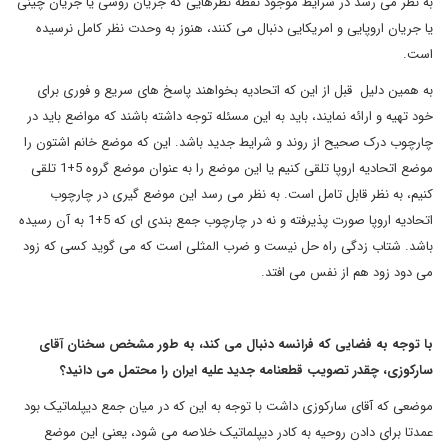
به نظر می رسد در شرایط موجود نقطه نظرهایی که جریان روسی یا جریان چینی
یا جریان اروپایی و امریکایی دنبال می کنند، هنوز به وحدت نظر کامل نرسیده
است.
به همین دلیل قبل از این که اتحادیه بخواهند پاسخ های سریع و فوری برای
خود تهیه و ارائه نمایند، باید به این مسئله توجه داشته باشند که مواضع باید در
چارچوب درک صحیح از روند و شرایط جدید باشد. این که موضع خانم اشتون را
موضع اتحادیه اروپا تلقی کنیم یا این موضع را به عنوان موضع گروه 5+1 تلقی
کنیم، به نظر قابل تامل است. به نظر می رسد این موضع گیری در چارچوب
اتحادیه اروپا صورت پذیرفته و نه در چارچوب جمع بندی ای که 5+1 به آن رسیده
باشد. شتاب زدگی راه حل نیست و ضرب المثلی است که می گوید کسی که زود
می دود زود هم از نفس می افتد.
با توجه به فضایی که فرانسه دنبال می کند، به طور مشخص سخنان آقای
سارکوزی، چقدر تصویب قطعنامه جدید علیه ایران را محتمل می دانید؟
موضعی که آقای سارکوزی داشت با توجه به این که در میان جمع دیپلماتیک بود
عمدتا برای دادن روحیه به کادر دیپلماتیک خلاصه می شود، یعنی این موضع