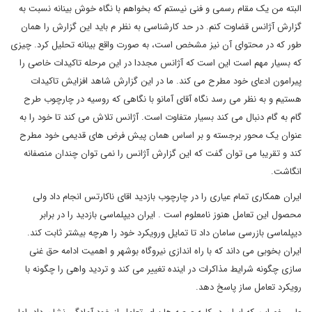
البته من یک مقام رسمی و فنی نیستم که بخواهم با نگاه خوش بینانه نسبت به
گزارش آژانس قضاوت کنم. در حد کارشناسی به نظر م باید این گزارش را همان
طور که در محتوای آن نیز مشخص است، به صورت واقع بینانه تحلیل کرد. چیزی
که بسیار مهم است این است که آژانس مجددا در این مرحله تاکیدات خاصی را
پیرامون ادعای خود مطرح می کند. ما در این گزارش شاهد افزایش تاکیدات
هستیم و به نظر می رسد نگاه آقای آمانو با نگاهی که روسیه در چارچوب طرح
گام به گام دنبال می کند بسیار متفاوت است. آژانس تلاش می کند تا خود را به
عنوان یک محور برجسته و بر اساس همان پیش فرض های قدیمی خود مطرح
کند و تقریبا می توان گفت که این گزارش آژانس را نمی توان چندان منصفانه
انگاشت.
ایران همکاری تمام عیاری را در چارچوب بازدید اقای ناکارتس انجام داد ولی
محصول این تعامل هنوز نامعلوم است . ایران دیپلماسی بازدید را در برابر
دیپلماسی بازرسی سامان داد تا تمایل ورویکرد خود را هرچه بیشتر ثابت کند.
ایران بخوبی می داند که با راه اندازی نیروگاه بوشهر و اهمیت ادامه حق غنی
سازی چگونه شرایط مذاکرات در اینده تغییر می کند و تردید واهی را چگونه با
رویکرد تعامل ساز پاسخ دهد.