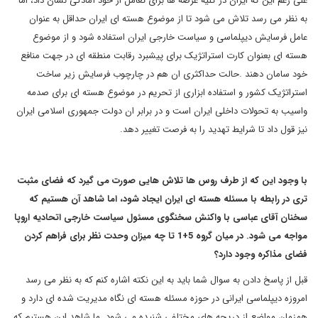
علی رغم این که ایران در کلیه عرصه ها برای تعامل از خود آمادگی نشان داد، اما
به نظر می رسد تلاش می شود تا از موضوع هسته ای ایران حداقل به عنوان
عامل فرسایش دیپلماسی و سیاست خارجی ایران استفاده شود و از موضوع
هسته ای بعنوان کارت استراتژیک برای پیشبرد رقابت منطقه ای در جهت منافع
خود سامان دهند .حالت حداکثری ان هم در چارچوب فرسایش زیر ساخت
استراتژیک کشور و استفاده ابزاری از تحریم در موضوع هسته ای برای صدمه
واسیب به تحولات داخلی ایران است و در برابر ان دولت جمهوری اسلامی ایران
نیز قول داد تا شرایط تهدید را به فرصت تغییر دهد.
با وجود این که از طرف روس ها تلاش هایی صورت می گیرد که فضای مثبت
تری در رابطه با مسئله هسته ای ایران ایجاد شود، اما شاهد آن هستیم که
سخنان آقای عباسی با واکنش سخنگوی مسئول سیاست خارجی اتحادیه اروپا
مواجه می شود. در میان گروه 5+1 تا چه میزان وحدت نظر برای فراهم کردن
فضای مذاکره وجود دارد؟
قبل از پاسخ دادن به سوال شما باید به این نکته اشاره کنم که به نظر می رسد
امروزه دیپلماسی ایرانی در حوزه مسئله هسته ای نگاه مدیریت شده ای دارد و
همزمان مواضع از دریچه های مختلفی شنیده می شود. ما شاهد این هستیم که