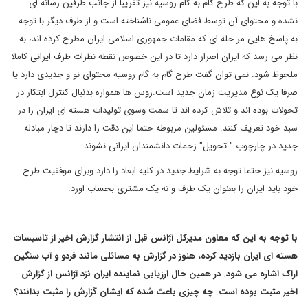
با توجه به این که طرح گام به گام روسیه نیز تقریبا از جانب طرفین رسانه ای
نشده و محتوای آن توسط فضای عمومی ناشناخته است و از طرف دیگر با توجه
به پاسخ هایی مر حله ای که مقامات جمهوری اسلامی ایران مطرح کرده اند،‌ به
نظر می رسد که ایران اصرار دارد تا در این خصوص نقطه نظرات طرف ایرانی کاملا
ملحوظ شود. نمی توان گفت طرح گام به گام روسیه محتوای نو و جدیدی دارد یا
صرفا یک نوع مدیریت زمان جدید است.روس ها همواره بدنبال کنترل ابتکار در
تحولات بوده اند و تلاش کرده اند تا سمت وسوی تولیدات هسته ای ایران را در
سبد خود تعریف کنند. مسئولین مربوطه حتما این دقت را دارند تا دچار مبادله
جدید در چارچوب " تحویل" زحمات دانشمندان ایرانی نشوند.
روسیه نیز حتما توجه به شرایط جدید در کلیه ابعاد را دارد وبرای موفقیت طرح
خود باید ایران را بعنوان یک طرف و نه یک مشتری بحساب اورد.
با توجه به این که معاون مدیرکل آژانس قبل از انتشار گزارش اخیر از تاسیسات
هسته ای ایران بازدید کرده، هنوز در گزارش به مسائلی مانند فردو و آب سنگین
اراک اشاره می شود. در همین حال ارزیابی نماینده ایران نزد آژانس از گزارش
اخیر مثبت بوده است. چه چیزی باعث شده که ایشان گزارش را مثبت بدانند؟