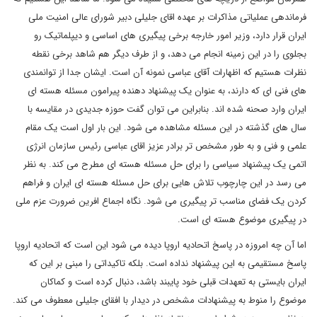
فرماندهی عملیاتی مذاکرات بر عهده اقای جلیلی دبیر شورای عالی امنیت ملی
ایران قرار دارد، وزیر امور خارجه برخی پیگیری های اساسی و دیپلماتیک رو
بجلوی را در این زمینه انجام می دهد، و از طرف دیگر هم شاهد برخی نقطه
نظرات هستیم که اظهارات آقای عباسی نمونه آن است. ایشان جدا از توانمندی
های فنی ای که دارند، به عنوان یک پیشنهاد دهنده پیرامون مسئله هسته ای
ایران وارد صحنه شده اند. بنابراین می توان گفت حوزه جدیدی در مقایسه با
سال های گذشته در این مسئله مشاهده می شود. این بار اول است یک مقام
علمی و فنی و به طور مشخص تر برادر عزیز اقای عباسی رئیس سازمان انرژی
اتمی یک پیشنهاد سیاسی را برای حل مسئله هسته ای مطرح می کند. به نظر
می رسد در این چارچوب تلاش هایی برای حل مسئله هسته ای ایران و فراهم
کردن یک فضای مناسب تر پیگیری می شود. نگاه اجماع افرین ضرورت عزم ملی
در پیگیری موضوع هسته ای است.
اما آن چه امروزه در پاسخ اتحادیه اروپا دیده می شود این است که اتحادیه اروپا
پاسخ مستقیمی به این پیشنهاد نداده است. بلکه تاکیداتی را مبنی بر این که
ایران بایستی به تعهدات قبلی خود پایبند باشد، دنبال کرده است و کماکان
موضوع را منوط به پیشنهادات مشخص در دیدار با افقای جلیلی معطوف می کند.