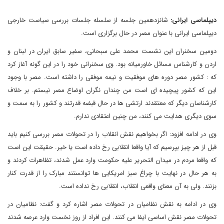
دیپلماسی ایرانی:
شانزدهمین جلسه از سلسله جلسات بررسی سیاست خارجی
دیپلماسی ایرانی با عنوان مصر در حال برگزاری است.
دومین سخنران این نشست محمد علی سبحانی، سفیر سابق ایران در لبنان و
اردن و کارشناس مسائل خاورمیانه بود. وی سخنرانی خود را در این گونه آغاز کرد
که : کشور مصر دوره های موفقیت و نیمه موفقی را داشته است. مصر با وجود
این که کشور پیچیده ای است من چندان نگران اوضاع مصر نیستم. بر خلاف
کارشناسان دیگر که معتقدند ارتشی ها در حال قبضه قدرتند و کشور را به سمت و
سوی دیگری هدایت می کنند، من چنین اعتقادی ندارم.
وی در ادامه افزود: اگر بخواهیم نقش انقلاب را در تحولات مصر بررسی کنیم باید
قبل از هر چیز بپرسیم که آیا واقعا انقلابی رخ داده است یا خیر. حقیقت این است
که واقعا مردم در میدان التحریر علیه حکومت وارد عمل شدند، تظاهرات کردند و
به هر حال در نهایت با چراغ سبز امریکایی ها توانستند مبارک را از قدرت کنار
بزنند. ولی به آن معنای واقعی انقلاب، انقلابی رخ نداده است.
وی در ادامه به نقش نظامیان در تحولات مصر اشاره کرد و گفت: نظامیان در
تحولات مصر نقش اساسی ایفا می کنند. این افراد از روز نخست وارد عرصه شدند