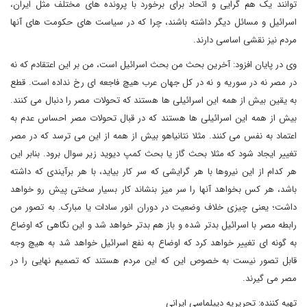
توانند یک هم گرایی و اتحاد برای برخورد با پرونده های مختلف مثل ایران،
اسرائیل و مسائل دیگر داشته باشند، چرا که در سیاست های حکومت های آنها
مردم نیز نقشی اساسی دارند.
وی در پایان افزود: آخرین بحث من بحث اسرائیل است، من بر این اعتقادم که نه
در مصر نه در سوریه و نه در کل جهان عرب هیچ فاجعه ای رخ نداده است. قطع
به یقین بیش از همه این اسرائیلی ها هستند که تحولات مصر را دنبال می کنند.
بیش از همه این اسرائیلی ها هستند که در قبال تحولات مصر احساس عدم به
اعتماد به نفس می کنند. مثلا نتانیاهو بیش از همه از این می ترسد که در مصر
تغییر ایجاد شود که مثلا بحث گاز یا بحث کمپ دیوید زیر سوال برود. بنابر این
هر کدام از این نیروها با هر گرایشی که سر کار بیاید، با هر برآیندی که داشته
باشد، هر کس بخواهد آنها را سر میز بنشاند کار بسیار سختی پیش رو خواهد
داشت؛ یعنی چیزی خلاف وضعیت در دوران انور سادات یا مبارک. به تصور من
رابطه مصر با اسرائیل بدتر شده و باز هم بدتر خواهد شد و این نگاهی که اوضاع
به گونه ای تغییر خواهد کرد که اوضاع به نفع اسرائیل خواهد شد به هیچ وجه
قابل تصور نیست به خصوص این که این مردم هستند که تصمیم نهایی را در
مصر می گیرند.
تهیه کننده: تحریریه دیپلماسی ایرانی