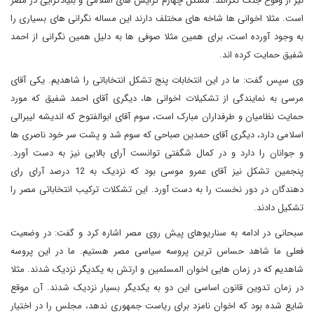
نیز از وقوع جنگ نگرانند. مشکل چهارم گرایش های اسلامی و بنیادگرایی در مصر
است. مثلا اخوانی ها شاخه های مختلف دارند این مساله نگرانی های بسیاری را
به وجود آورده است، برای همین مثلا صوفی ها به دلیل همین نگرانی از احمد
شفیق حمایت کرده اند.
وی سپس گفت: ما در این انتخابات پنج تشکل انتخاباتی را شاهدیم. یکی آقای
مرسی به نمایندگی از تشکیلات اخوانی ها، دیگری آقای احمد شفیق که مورد
حمایت نظامیان و طرفداران مبارک است، سوم آقای ابوالفتوح که اندیشه لیبرالی
اسلامی دارد، دیگری آقای حمدین صباحی که سوم شد و پشت سر خود ناصری ها
و جوانان را دارد و در کمال شگفتی توانست آرای بالایی نیز به دست آورد.
پنجمین تشکل نیز آقای عمرو موسی بود که نزدیک به 12 درصد آرای رای
دهندگان در دور نخست را به دست آورد. این تشکلات ترکیب انتخاباتی مصر را
تشکیل دادند.
سبحانی در ادامه به سناریوهای پیش روی مصر اشاره کرد و گفت: در وضعیت
فعلی ما شاهد حساس ترین پروسه سیاسی مصر هستیم. ما در این پروسه
شاهدیم که در زمان هایی اخوان المسلمین و ارتش به یکدیگر نزدیک شدند. مثلا
در زمان تدوین قانون اساسی این دو به یکدیگر بسیار نزدیک شدند. آن موقع
شایع شده بود که اخوان نامزد برای ریاست جمهوری ندهد، مجلس را در اختیار