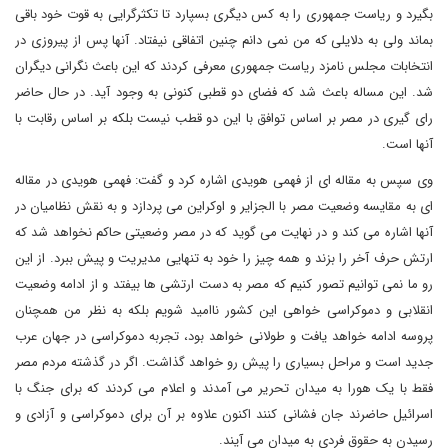
بگیرد و ریاست جمهوری را به کس دیگری بسپارد تا تکثرگرایی به قوت خود باقی
بماند ولی به دلایلی که من نمی دانم چنین اتفاقی نیفتاد. آنها پس از پیروزی در
انتخابات مجلس نامزد ریاست جمهوری معرفی کردند که این باعث نگرانی دیگران
شد. این مساله باعث شد که فضای دو قطبی کنونی به وجود آید. در حال حاضر
رای گیری در مصر بر اساس توافق با این دو قطب نیست بلکه بر اساس رقابت با
آنها است.
وی سپس به مقاله ای از فهمی هویدی اشاره کرد و گفت: فهمی هویدی در مقاله
ای به مقایسه وضعیت مصر با الجزایر و اوکراین می پردازد و به نقش نظامیان در
آنها اشاره می کند و در نهایت می گوید که در مصر وضعیتی حاکم نخواهد شد که
ارتش حرف آخر را بزند و همه چیز را خود به تنهایی مدیریت و پیش ببرد. از این
رو ما نمی توانیم تصور کنیم که مصر به دست ارتشی ها بیفتد و از ادامه وضعیت
انقلابی و دموکراسی خواهی این کشور ناامید شویم بلکه به نظر من همچنان
پروسه ادامه خواهد یافت و طولانی خواهد بود، تجربه دموکراسی در جهان عرب
جدید است و مراحل بسیاری را پیش رو خواهد گذاشت. اگر در گذشته مردم مصر
فقط با یک هورا به میدان تحریر می آمدند و اعلام می کردند که برای جنگ با
اسرائیل حاضرند جان فشانی کنند اکنون علاوه بر آن برای دموکراسی و آزادی و
رسیدن به حقوق فردی به میدان می آیند.