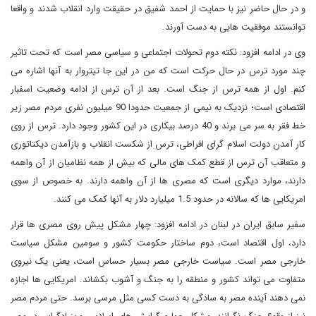
و در حال حاضر نیز با حمایت از احمد شفیق در حقیقت وارد انقلاب شدند و واقعا
توانستند موفقیت هایی به دست آورند.
وی در ادامه افزود: نکته دوم تحولات اجتماعی و سیاسی مصر است که تحت تاثیر
چند مورد ترس در حال حرکت است که من در این جا تیتروار به آنها اشاره می
کنم. اول از همه ترس از جنگ است. بعد از آن ترس از ادامه وضعیت اسفبار
اقتصادی است؛ نزدیک به نیمی از جمعیت حدودا 90 میلیون نفری مردم مصر زیر
خط فقر به سر می برند و 40 درصد بیکاری در این کشور وجود دارد. ترس از روی
کار آمدن دولت اسلام گرای افراطی، ترس از شکست انقلاب و بازآمدن دیکتاتوری
و متعاقب آن ترس از قطع کمک های مالی که بیش از همه نظامیان از آن واهمه
دارند، موارد دیگری است که مصری ها از آن واهمه دارند. به خصوص از سوی
امریکایی ها که سالانه در حدود 1.5 میلیارد دلار به آنها کمک می کنند.
سفیر سابق ایران در لبنان در ادامه افزود: چهار مشکل پیش روی مصری ها قرار
دارد، اول اقتصاد است، دوم ساختار حکومت کشور و سومین مشکل سیاست
خارجی مصر است. سیاست خارجی مصر بسیار حساس است، یعنی یک نیروی
متفاوت می تواند کشور و منطقه را به جنگ و آشوب بکشاند. امریکایی ها اجازه
نمی دهند آینده مصر به سادگی به دست کسی مثل مرسی برسد. حتی مردم مصر