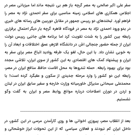
سفر علی اکبر صالحی به مصر گرچه باز هم بی نتیجه ماند اما میزبانی مصر در
اجلاس همکاری های اسلامی زمینه مناسبی برای سفر احمدی نژاد به مصر را
فراهم آورد. لبخندهای دو رییس جمهور در مقابل دوربین های رسانه های خبری
در بدو ورود احمدی نژاد به مصر در فرودگاه قاهره گرچه بار دیگر احتمال برقراری
رابطه بین کشور را به شدت تقویت کرد اما برنامه های جانبی رییس دولت
ایران از جمله حضور جنجالی اش در دانشگاه الازهر، عمق اختلافات و ابعاد آن را
به خوبی نشان داد. با این حال، لغو یک طرفه روادید اتباع مصر برای سفر به
ایران و پیشنهاد کمک های اقتصادی به این کشور از سوی ایران، تلاشی مجدد
بود برای بهبود رابطه. حمله تندروها به محل اقامت حافظ منافع ایران در مصر،
رابطه این دو کشور را وارد مرحله جدیدی از سکون و عقبگرد کرده است! با
محمدعلی سبحانی مدیرکل خاورمیانه وزارت خارجه و سفیر سابق ایران در لبنان
و اردن در دوران اصلاحات درباره موانع روابط مصر و ایران به گفت وگو
نشستیم.
_____________________________________________________________
بعد از انقلاب مصر، پیروزی اخوانی ها و روی کارآمدن مرسی در این کشور، در
داخل ایران کم نبودند و فعالان سیاسی که از این تحولات ابراز خوشحالی و