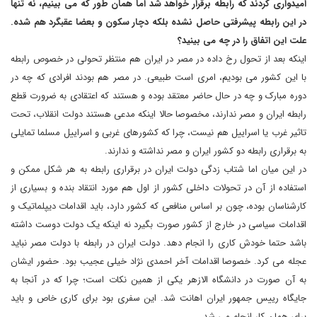
امیدواری کردند که رابطه برقرار خواهد شد اما همان طور که می بینیم، نه تنها
در این رابطه پیشرفتی حاصل نشده بلکه دچار سکون و بعضا عقبگرد هم شده.
علت این اتفاق را در چه می بینید؟
اینکه بعد از تحول رخ داده در مصر در ایران هم منتظر تحولی در خصوص رابطه
با این کشور می بودیم، امری است طبیعی. در مصر هم بودند افرادی که چه در
دوره مبارک و چه در حال حاضر معتقد بوده و هستند که اعتقادی به ضرورت قطع
رابطه ایران و مصر ندارند، مخصوصا حالا اینکه مدعی هستند دولت انقلاب، تحت
تاثیر غرب یا اسراییل هم نیست، چرا که کشورهای غربی و اسراییل مسلما تمایلی
به برقراری رابطه دو کشور ایران و مصر نداشته و ندارند.
در این میان اما شتاب زدگی دولت ایران در برقراری رابطه به هر شکل ممکن و
استفاده از آن در تحولات داخلی کشور از اول هم مورد انتقاد بنده و بسیاری از
کارشناسان بوده، چون بر اساس منافعی که کشور دارد، باید اقدامات دیپلماتیک و
اقدامات سیاسی در خارج از کشور صورت بگیرد نه اینکه یک دولت دوست داشته
باشد حتما خودش کاری را انجام دهد. دولت ایران در رابطه با دولت مصر نباید
عجله می کرد. خصوصا اقدامات آخر احمدی نژاد خیلی عجیب بود. حضور ایشان
به آن صورت در دانشگاه الازهر یکی از همین نکات است؛ چرا که در آنجا به
جایگاه رییس جمهور ایران اهانت شد. این سفری بود برای کاری خاص و باید
برای همان کار انجام می شد.