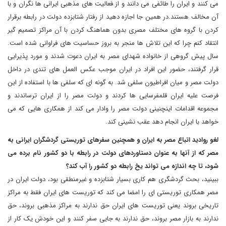
می کنند و ایران را طائفی می دانند و از فعالیت های مذهبی ایرانی ها نگران و با
آن مخالف هستند.در همین جا اجازه دهید از رفتار شتابزده دولت در رابطه برقرار
کردن با گروه های مختلف مصری بدون هماهنگ کردن با آن مراکز تصمیم گیر
انتقاد کنم چرا که این تلاش ها منجر به بروز حساسیت های فراوانی شده است.
سال پیش گروهی از خانواده شهدای مصر به ایران دعوت شدند و مورد پذیرایی
قرار گرفتند، حضور این افراد در ایران موجب عکس العمل های تندی در داخل
دولت مصر و میان افراطیون سلفی شد. به گونه ای که سلفی ها با استفاده از این
فرصت علیه ایران قلمفرسایی ها کردند و دولت مصر را از ایران ترساندند و
مجموعه اقدامات اینچنینی دولت مصر را وادار می کند از همکاری هایی که می
خواهد با ایران انجام دهد عقب نشینی کند.
لغو روادید اتباع مصر به ایران و همچنین سفرهای توریستی گردشگران ایرانی به
مصر که از آنها به عنوان دستاوردهای دولت در رابطه با دو کشور نام برده می
شود، تا چه اندازه می تواند یخ رابطه دو کشور را آب کند؟
ببینید، بحث گردشگری هم کاری بسیار شتابزده و غیرمنطقی بود، دولت ایران در
مصر همکاری توریستی ای را امضا می کند که توریست های ایران فقط به مراکز
تاریخی بروند یعنی توریست های ایران حق ندارند به مراکز مذهبی بروند، حق
ندارند به بازار مصر بروند، حق ندارند به جایی سفر کنند و این خودش یک کار از