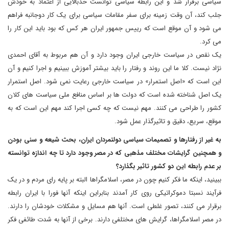
سیاسی برقرار شد و این رابطه سیاسی توانست حدبالایی از اعتماد به خودش
جلب کند، آن وقت زمینه برای سفر مقامات سیاسی برای یک کار دوجانبه فراهم
می شود و آن موقع است که رییس جمهور ایران هر کس که بود باید این کار را
می کرد.
یک نقص در سیاست خارجی ایران وجود دارد و آن هم مربوط به آقای احمدی
نژاد نیست. کلا ما این روند و رفتار را باید بیشتر آموزش ببینیم و اجرا کنیم و آن
این است که «اصل استمرار» در سیاست خارجی رعایت نمی شود. اصل استمرار
یک اصل شناخته شده است که دولت ها بر اساس منافع ملی سیاست های کلان
کشور را طراحی می کنند. مهم نیست که چه کسی اجرا کند مهم این است که به
موقع، سریع، دقیق و تاثیرگذار عمل شود.
به غیر از رفتارها و تصمیمات سیاسی دولتمردان ایران، بحث شیعه و سنی بودن
و همچنین گرایشات مختلف مذهبی که در مصر وجود دارد تا چه اندازه توانسته
بر عدم رابطه این دو کشور تاثیر بگذارد؟
ببینید، اینکه ما فکر کنیم چون در مصر، اسلامگراها البته بر پایه رای مردم و در یک
فرآیند نسبتا دموکراتیکی روی کار آمدند بنابراین اینکه آنها فورا با ایران رابطه
برقرار می کنند، تصور غلطی است. آنها هم مسایل و مشکلات خودشان را دارند.
در مصر اسلامگراها، گرایش های مختلفی دارند. برخی از آنها به شدت طائفی فکر