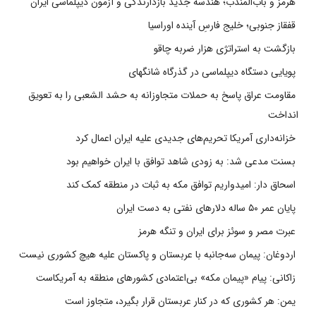
هرمز و باب‌المندب؛ هندسه جدید بازدارندگی و آزمون دیپلماسی ایران
قفقاز جنوبی؛ خلیج فارسِ آینده اوراسیا
بازگشت به استراتژی هزار ضربه چاقو
پویایی دستگاه دیپلماسی در گذرگاه شانگهای
مقاومت عراق پاسخ به حملات متجاوزانه به حشد الشعبی را به تعویق
انداخت
خزانه‌داری آمریکا تحریم‌های جدیدی علیه ایران اعمال کرد
بسنت مدعی شد: به زودی شاهد توافق با ایران خواهیم بود
اسحاق دار: امیدواریم توافق مکه به ثبات در منطقه کمک کند
پایان عمر ۵۰ ساله دلارهای نفتی به دست ایران
عبرت مصر و سوئز برای ایران و تنگه هرمز
اردوغان: پیمان سه‌جانبه با عربستان و پاکستان علیه هیچ کشوری نیست
زاکانی: پیام «پیمان مکه» بی‌اعتمادی کشورهای منطقه به آمریکاست
یمن: هر کشوری که در کنار عربستان قرار بگیرد، متجاوز است