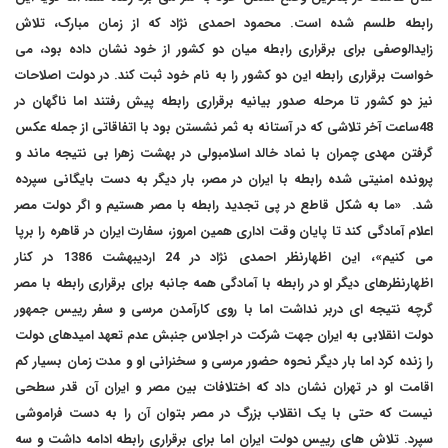
رابطه طلسم شده است. محمود احمدی نژاد که از زمان مبارک، تلاش
زایدالوصفی برای برقراری رابطه میان دو کشور از خود نشان داده بود، می
خواست برقراری رابطه این دو کشور را به نام خود ثبت کند. در دولت اصلاحات
نیز دو کشور تا مرحله صدور بیانیه برقراری رابطه پیش رفتند اما ناگهان در
48ساعت آخر تلاشی که در آستانه به ثمر نشستن بود با اتفاقاتی از جمله عکس
گرفتن مهدی چمران با نماد خالد اسلامبولی در بهشت زهرا بی نتیجه ماند و
پرونده امنیتی شده رابطه با ایران در مصر، بار دیگر به دست بایگانی سپرده
شد. «ما به شکل قاطع در پی تجدید رابطه با مصر هستیم و اگر دولت مصر
اعلام آمادگی کند تا پایان وقت اداری همین امروز، سفارت ایران در قاهره را برپا
می کنیم»، این اظهارنظر احمدی نژاد در 24 اردیبهشت 1386 در کنار
اظهارنظرهای دیگر او در رابطه با آمادگی همه جانبه برای برقراری رابطه با مصر
گرچه نتیجه ای دربر نداشت اما با روی کارآمدن مرسی و سفر رییس جمهور
دولت انقلابی به ایران جهت شرکت در اجلاس جنبش عدم تعهد امیدهای دولت
را زنده کرد اما بار دیگر نحوه حضور مرسی و سخنرانی او و مدت زمان بسیار کم
اقامت او در تهران نشان داد که اختلافات بین مصر و ایران آن قدر سطحی
نیست که حتی با یک انقلاب بزرگ در مصر بتوان آن را به دست فراموشی
سپرد. تلاش های رییس دولت ایران اما برای برقراری رابطه ادامه داشت و سه