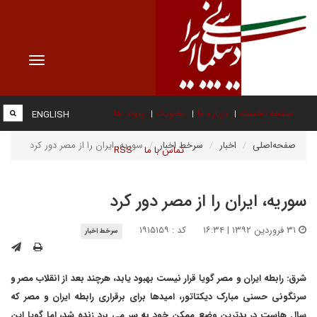
Toggle
vigation
صفحه نخست
درباره ما
عضویت
پیوند ها
ENGLISH
صفحه‌اصلی
اخبار
سرخط اخبار
سوریه، ایران را از مصر دور کرد
تماس با ما
RSS
سوریه، ایران را از مصر دور کرد
۳۱ فروردین ۱۳۹۲ | ۱۶:۳۴
کد : ۱۹۱۵۱۵۹
سرخط اخبار
شرق:
رابطه ایران و مصر گویا قرار نیست بهبود یابد، هرچند بعد از انقلاب مصر و
سرنگونی حسنی مبارک دیکتاتور، امیدها برای برقراری رابطه ایران و مصر که
سال هاست در بدترین وضع ممکن خود به سر می برد زنده شد، اما گویا این