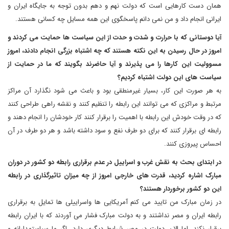
همان دست کارهایی است که دولت نهم و دهم بدون توجه به جایگاه ایران و
ایرانی انجام داد و من نمی دانم پاسخگوی این همه مسایل چه کسانی هستند.
آیا دوستانی که با حرارت و شدت و حدت از این سیاست ها حمایت می کردند و
امروز در حال رسیدن به این نکته هستند که چه اشتباه بزرگی انجام دادند، امروز
مسوولیت این کارها را می پذیرند و آیا حاضرند بگویند که ما در حمایت از
سیاست های این دولت اشتباه کردیم؟
به هر صورت این کار، بسیار غیرمنطقی بود و باعث می شود نگذارد آن مراکز
مرتبط و مراکزی که می توانند این رابطه را تنظیم کنند و نقشه راهی طراحی کنند
که در وقت خودش این رابطه با اهمیت را برقرار کنند کار خودشان را انجام دهند و
رابطه ای برقرار کنند که برای دو طرف نفع و سود داشته باشد و هر دو طرف در آن
احساس پیروزی کنند.
در ابتدای بحث به نقش غرب و اسراییل در عدم برقراری رابطه دو کشور در دوران
مبارک اشاره کردید، قدرت های خارجی امروز از چه میزان تاثیرگذاری در رابطه
این دو کشور برخوردار هستند؟
در زمان مبارک من تایید می کنم آمریکایی ها واسراییلی ها تمایل به برقراری
رابطه ایران و مصر نداشتند و به دولت مبارک فشار می آوردند که با ایران رابطه
برقرار نکند، اما الان دولت در مصر شرایط دیگری دارد. اگر ما سیاستمدارانه و