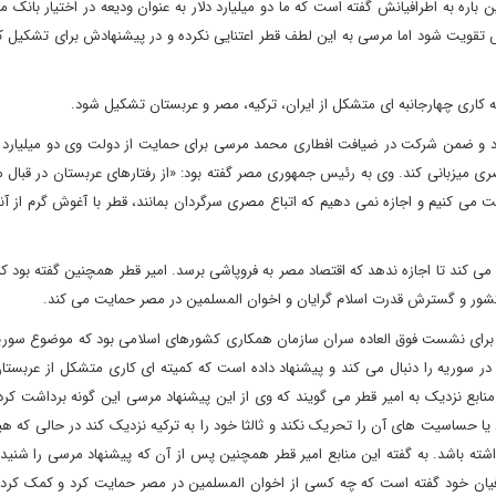
ین باره به اطرافیانش گفته است که ما دو میلیارد دلار به عنوان ودیعه در اختیار بانک 
ش تقویت شود اما مرسی به این لطف قطر اعتنایی نکرده و در پیشنهادش برای تشکیل ک
کاری چهارجانبه ای متشکل از ایران، ترکیه، مصر و عربستان تشکیل شود.
یر قطر 11 اگوست به مصر سفر کرد و ضمن شرکت در ضیافت افطاری محمد مرسی برای حمایت از دولت وی دو میلیارد
ی میزبانی کند. وی به رئیس جمهوری مصر گفته بود: «از رفتارهای عربستان در قبال 
 می کنیم و اجازه نمی دهیم که اتباع مصری سرگردان بمانند، قطر با آغوش گرم از آن
می کند تا اجازه ندهد که اقتصاد مصر به فروپاشی برسد. امیر قطر همچنین گفته بود
کشور و گسترش قدرت اسلام گرایان و اخوان المسلمین در مصر حمایت می کند.
ن برای نشست فوق العاده سران سازمان همکاری کشورهای اسلامی بود که موضوع سوری
سوریه را دنبال می کند و پیشنهاد داده است که کمیته ای کاری متشکل از عربستان،
ابع نزدیک به امیر قطر می گویند که وی از این پیشنهاد مرسی این گونه برداشت کرد ک
 یا حساسیت های آن را تحریک نکند و ثالثا خود را به ترکیه نزدیک کند در حالی که 
شته باشد. به گفته این منابع امیر قطر همچنین پس از آن که پیشنهاد مرسی را شنی
ان خود گفته است که چه کسی از اخوان المسلمین در مصر حمایت کرد و کمک کرد که