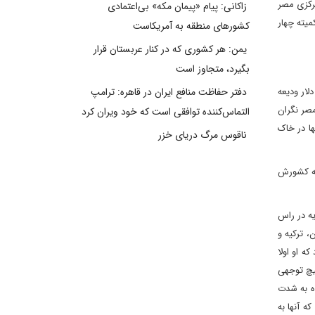
مرکزی مصر
زاکانی: پیام «پیمان مکه» بی‌اعتمادی
میته چهار
کشورهای منطقه به آمریکاست
یمن: هر کشوری که در کنار عربستان قرار
بگیرد، متجاوز است
 دلار ودیعه
دفتر حفاظت منافع ایران در قاهره: ترامپ
مصر نگران
التماس‌کننده توافقی است که خود ویران کرد
ها در خاک
ناقوس مرگ دریای خزر
 که کشورش
ه در راس
 ترکیه و
ه او اولا
هیچ توجهی
ده به شدت
 آنها به