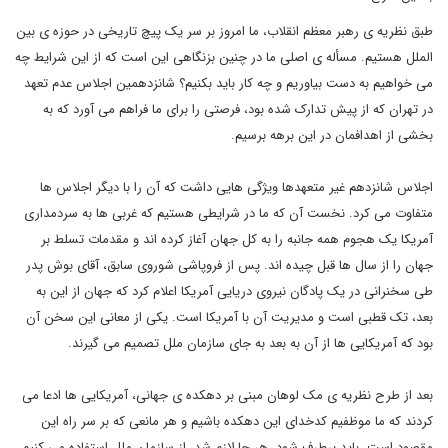
طبق نظریه ی رهبر معظم انقلاب، ما امروز بر سر یک پیچ تاریخی در حوزه ی بین
الملل هستیم. مسأله ی اصلی ما در چنین بزنگاهی این است که از این شرایط چه
می خواهیم به دست بیاوریم و چه کار باید بکنیم؟ شانزدهمین اجلاس عدم تعهد
در تهران که از پیش تدارک شده بود، فرصتی را برای ما فراهم می آورد که به
بخشی از اهدافمان در این برهه برسیم.
اجلاس شانزدهم غیر متعهدها ویژگی هایی داشت که آن را با دیگر اجلاس ها
متفاوت می کرد. نخست آن که ما در شرایطی هستیم که غربی ها به سردمداری
آمریکا یک هجوم همه جانبه را به کل جهان آغاز کرده اند و مقدمات تسلط بر
جهان را از سال ها قبل چیده اند. پس از فروپاشی شوروی سابق، آقای بوش پدر
طی سخنرانی در یک پادگان نیروی دریایی آمریکا اعلام کرد که جهان از این به
بعد، تک قطبی است و مدیریت آن با آمریکا است. یکی از معانی این سخن آن
بود که آمریکایی ها از آن به بعد به جای سازمان ملل تصمیم می گیرند.
بعد از طرح نظریه ی مک لوهان مبنی بر دهکده ی جهانی، آمریکایی ها ادعا می
کردند که ما موظفیم کدخدای این دهکده باشیم و هر مانعی که بر سر راه این
مقصود است، باید برطرف شود. هر جا لازم شد، از سازمان ملل استفاده می کنیم.