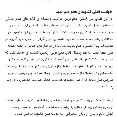
خواست اصلی کشورهای عضو عدم تعهد
در این فضای بین المللی، مهم ترین خواست و مطالبه ی کشورهای عضو جنبش
عدم تعهد، فعال شدن بیش از پیش این جنبش و نقش آفرینی آن در عرصه ی
جهانی است؛ خواسته ای که وجه مشترک اظهارات مقامات عالی این کشورها در
ملاقات با رهبر معظم انقلاب نیز بود. همچنین ابراز نگرانی از اعمال نفوذ آمریکا در
تصمیمات بین المللی و عدم رعایت عدالت در ساختارهای جهانی از جمله دغدغه
های اعضا است. به عنوان مثال آقای یایی بونی، رئیس اتحادیه ی آفریقا گفت که
من از جانب ۵۳ کشور آفریقایی می گویم که ما نگران این اعمال نفوذ آمریکا و
ابرقدرت ها در شورای امنیت در استفاده از حق وتو هستیم. ما می خواهیم حتماً
یک عدالتی در استفاده از جامعه ی بین المللی ایجاد شود تا این دوسوم اعضای
سازمان ملل متحد که از غیر متعهدها هستند، جایگاه مناسب خودشان را در دنیا
پیدا کنند.
از نظر او سخنان رهبر انقلاب در مراسم افتتاحیه ی اجلاس، تکیه بر همان اهداف
اولیه ی جنبش بود. او خطاب به رهبر معظم انقلاب گفت من به سخنان شما
گوش دادم و پس از پایان سخنرانی، سه نوبت متن مکتوب سخنان شما را