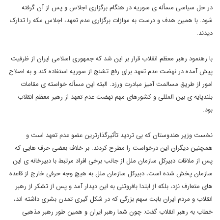
در حل سیاسی مسأله ی سوریه در هنگام برگزاری اجلاس و پس از آن گرفته
شود. با همین هدف و درست به موازات برگزاری عدم تعهد، اجلاس مکه را تدارک
دیدند.
با رهنمود رهبر معظم انقلاب قرار بر این شد که جمهوری اسلامی ایران از ظرفیت
پیش آمده در نهضت عدم تعهد برای رفع تشنج از سوریه استفاده کند و به اصلاح
امور از طریق مسالمت آمیز مبادرت ورزد. البته این مسأله خواسته ی مقامات
بلندپایه ی بین المللی و کشورهای مهم نهضت عدم تعهد از رهبر معظم انقلاب
بود.
نخست وزیر هندوستان که بی تردید تأثیرگذارترین عضو عدم تعهد است و
همچنین دیگران این درخواست را مطرح کردند. بر خلاف بعضی حرف هایی که
پس از ملاقات دبیرکل سازمان ملل از جانب برخی افراد مرتبط با دبیرخانه ی این
سازمان پخش شده است، دبیرکل سازمان ملل به هیچ وجه حرفی خارج از قاعده
های متعارف نزد، بلکه از ابتدا بافروتنی به این دیدار آمد و پس از تشکر از رهبر
انقلاب و مردم ایران بابت سهم بزرگی که در شکل گیری تمدن بشری داشته اند،
خطاب به رهبر انقلاب گفت: چون شما رهبر ایران و همین طور رهبر مذهبی