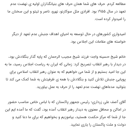
مطالعه کردم. حرف های شما همان حرف های بنیانگذاران اولیه ی نهضت عدم
تعهد در سال ۱۹۵۵ بود. افرادی مثل سوکارنو، نِهرو، ناصر و تیتو و این سخنان ما
را امیدوار کرده است.
امیدواری کشورهای در حال توسعه به احیای اهداف جنبش عدم تعهد از دیگر
خواسته های مقامات این اجلاس بود.
خانم شیخ حسینه واجد؛ فرزند شیخ مجیب الرحمان که پایه گذار بنگلادش بود،
در دیدار با رهبر انقلاب تصریح کرد: زمانی که ایران به ریاست اجلاس رسید، ما به
این جا امید بستیم و از شما می خواهیم که به عنوان رهبر انقلاب اسلامی برای
پویایی جنبش تلاش کنید و بنگلادش با همه ی ظرفیتش به شما کمک می کند تا
بتوانید مدعاهای نهضت عدم تعهد را از حرف به عمل بیاورید.
آقای آصف علی زرداری؛ رئیس جمهور پاکستان که با لباس خاص مناسب حضور
در اماکن و محافل معنوی به دیدار رهبر انقلاب آمده بود، گفت که ما آمده ایم این
جا از شما که مرکز حکمت هستید، بیاموزیم و بخواهیم که برای ما دعا کنید و
دولت و ملت پاکستان را یاری نمایید.