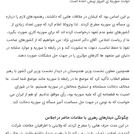
دولت سوریه ی امروز پیش آمده است.
بر این اساس بود که ایشان در ملاقات هایی که داشتند، رهنمودهای لازم را درباره
ی مسأله ی سوریه مطرح کردند. لذا ونزوئلا اعلام کرد که چون تعداد زیادی از
کشورهای عضو عدم تعهد درخواست کرده اند که برای سوریه کاری صورت بگیرد،
ما از ریاست اجلاس -آقای دکتر احمدی نژاد- می خواهیم که از کشورهای صاحب
نفوذ با حفظ تناسب، دعوت به مشورت کند و در رابطه با سوریه و موارد مشابه در
دنیای غیر متعهد ها کارهای مؤثری را در جهت حل مشکلات صورت دهند.
همچنین معاون نخست وزیر هندوستان در دیدار نخست وزیر این کشور با رهبر
معظم انقلاب تأکید کرد که موضع ما در رابطه با سوریه مانند موضع شما است. ما
مخالف دخالت مسلحانه و تسلیح مخالفان در سوریه هستیم. ما در شورای
امنیت به قطعنامه ای که علیه سوریه بود، رأی موافق ندادیم. او هم از ایران می
خواست که به نوعی در جهت حل مسالمت آمیز مسأله ی سوریه دخالت کند.
چگونگی دیدارهای رهبری با مقامات حاضر در اجلاس
در این مدت حرف هایی را مطرح کردند که ولایتی با اطرافیان مقامات شرکت
کننده در اجلاس تهران رایزنی می کند تا با رهبری دیدار داشته باشند. در حالی که