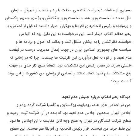
بسیاری از مقامات درخواست کننده ی ملاقات با رهبر انقلاب از دبیرکل سازمان
ملل متحد تا نخست وزیر هند و نخست وزیر بنگلادش و رؤسای جمهور پاکستان
و زیمبابوه و رئیس اتحادیه ی آفریقا و دیگران اصرار داشتند که قبل از اجلاس، با
رهبر معظم انقلاب دیدار کنند. این درخواست به این دلیل بود که آنها می
خواستند نظراتشان را به ایشان منتقل کنند و بدانند که اصول و برنامه ها و
سیاست های جمهوری اسلامی ایران در جهت إعمال مدیریت درست در نهضت
عدم تعهد و از قوه به فعل درآوردن این ظرفیت ها چیست، چرا که در زمانی که
حُسنی مبارک در مصر، رئیس این تشکیلات بود، انصافاً هیچ کار جدی در جهت
رفع مشکلات عدم تعهد اتفاق نیفتاد و تعدادی از رؤسای این کشورها از این روند
گله مند بودند.
دیدگاه رهبر انقلاب درباره جنبش عدم تعهد
من در اجلاس های هند، زیمبابوه، یوگسلاوی و کلمبیا شرکت کرده بودم و
اجلاس تهران پنجمین اجلاس عدم تعهد بود که بنده در آن شرکت کردم. زمینه و
سطح شرکت کنندگان در تهران به هیچ وجه قابل مقایسه با آن اجلاس ها نبود.
این فقط حرف من نیست، اقرار رئیس اتحادیه ی آفریقا هم هست. این سطح