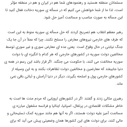
مسلمانان منطقه هستید و رهنمودهای شما هم در ایران و هم در منطقه مؤثر
است، لذا ما از شما خواهش می کنیم که در مسأله ی سوریه دخالت فعال کنید تا
این مسأله به صورت مناسب و مسالمت آمیز حل شود.
رهبر معظم انقلاب هم تصریح کردند که حل مسأله ی سوریه منوط به این است
که طرف های خارجی نیروهای معارض را مسلح نکنند، چرا که عملاً در آن جا یک
جنگ نیابتی در حال وقوع است. یعنی عده ای معارض سوری و غیر سوری توسط
مخالفین دولت سوریه در کشورهای خارجی که هر کدام با انگیزه ای با دولت
سوریه مخالفت می کنند، با حکومت می جنگند. اگر قرار باشد این رسم در همه ی
دنیا جابیفتد که معارضین و مخالفین دولت تظاهرات بکنند و به این وسیله از
کشورهای خارجی پول و اسلحه بگیرند، دیگر در دنیا آرامش و ثباتی باقی نمی
ماند.
رهبری مثالی زدند و گفتند: اگر در کشورهای اروپایی که مردم مدت ها است به
خاطر مشکلات اقتصادی در پرتغال، اسپانیا، ایتالیا و فرانسه مشغول مبارزه ی
مسالمت آمیز علیه دولت هستند، اگر به آنها هم مانند سوریه کمک تسلیحاتی و
مالی کنند، برای دولت های این کشورها همان وضعیتی پیش می آید که برای