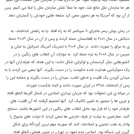
هر جا سازمان ملل مانع شد، خود ما عملاً نقش سازمان ملل را ایفا می کنیم. پس
از آن بود که آمریکا به هر نحوی سعی کرد سلطه طلبی خودش را گسترش دهد.
در زمان بوش پسر ماجرای ۱۱ سپتامبر که به راه افتاد -یا به راهش انداختند- به
دنبالش در سال ۲۰۰۱ به افغانستان حمله کردند و پس از آن در سال ۲۰۰۳ حمله
ی به عراق را صورت دادند. در سال ۲۰۰۶ با تحریک آمریکا، اسرائیل به لبنان و
سپس در سال ۲۰۰۸ به غزه حمله کرد. به موازات آن انقلاب های رنگین را در
کشورهایی مثل گرجستان و اوکراین شکل دادند؛ با این هدف که طرفداران آنها در
یک دموکراسی هدایت شده حکومت را در دست بگیرند. آنها سعی می کردند با به
میدان آوردن یک اقلیت و ادعای تقلب، میدان را در دست بگیرند و مشابه این را
پس از انتخابات ۱۳۸۸ در ایران صورت دادند و البته شکست خوردند.
در میانه ی این تحولات بود که جریان بیداری اسلامی در شمال آفریقا اتفاق افتاد
و غربی ها را مجبور به تغییر تاکتیک کرد. آنها تصمیم گرفتند که آن اقلیت های
طرفدار خود را که قرار بود عامل انقلاب های رنگین در این کشورها باشند، مسلح
کنند. معارضین به نیابت از طرف خارجی ها سعی کردند تا دولت های متبوع را
وادار به عقب نشینی و اصلاحات کنند که سوریه مهم ترین آوردگاه برای شکل
گیری این مسأله بود. اجلاس عدم تعهد در تهران در چنین فضایی اتفاق افتاد.