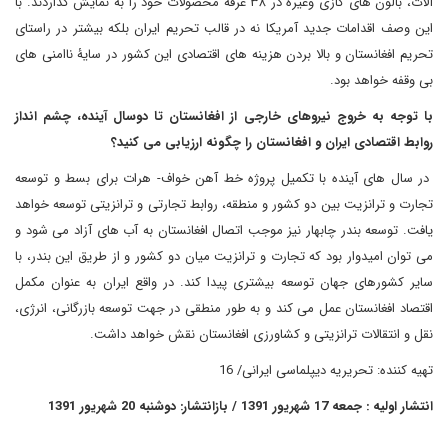
آلات، بالون های گازی وغیره در ۳۸ غرفه محصولات خود را به نمایش گذاردند. با
این وصف اقدامات جدید آمریکا نه در قالب تحریم ایران بلکه بیشتر در راستای
تحریم افغانستان و بالا بردن هزینه های اقتصادی این کشور در سایۀ ناامنی های
بی وقفه خواهد بود
.
با توجه به خروج نیروهای خارجی از افغانستان تا دوسال آینده، چشم انداز
روابط اقتصادی ایران و افغانستان را چگونه ارزیابی می کنید؟
در سال های آینده با تکمیل پروژه خط آهن خواف- هرات برای بسط و توسعه
تجارت و ترانزیت بین دو کشور و منطقه، روابط تجارتی و ترانزیتی توسعه خواهد
یافت. توسعه بندر چابهار نیز موجب اتصال افغانستان به آب های آزاد می شود و
می توان امیدوار بود که تجارت و ترانزیت میان دو کشور و از طریق این بندر، با
سایر کشورهای جهان توسعه بیشتری پیدا کند. در واقع ایران به عنوان مکمل
اقتصاد افغانستان عمل می کند و به طور منطقی در جهت توسعه بازرگانی، انرژی،
نقل و انتقالات ترانزیتی و کشاورزی افغانستان نقش خواهد داشت
.
تهیه کننده: تحریریه دیپلماسی ایرانی/ 16
انتشار اولیه : جمعه 17 شهریور 1391 / بازانتشار: دوشنبه 20 شهریور 1391