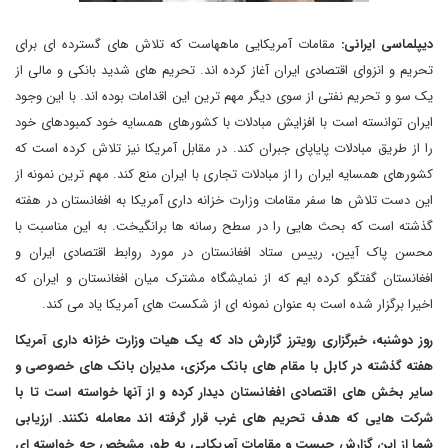
دیپلماسی ایرانی:
مقامات آمریکایی ماههاست که تلاش های گسترده ای برای
تحریم و انزوای اقتصادی ایران آغاز کرده اند. تحریم های شدید بانکی و مالی از
یک سو و تحریم نفتی از سوی دیگر مهم ترین این اقدامات بوده اند. با این وجود
ایران توانسته است با افزایش مبادلات با کشورهای همسایه خود کمبودهای خود
را از طریق مبادلات پایاپای جبران کند. در مقابل آمریکا نیز تلاش کرده است که
کشورهای همسایه ایران را از مبادلات تجاری با ایران منع کند. مهم ترین نمونه از
این دست تلاش ها سفر مقامات وزارت خزانه داری آمریکا به افغانستان در هفته
گذشته است که بحث هایی را در سطح رسانه ها برانگیخت. به این مناسبت با
محسن پاک آیین، رییس ستاد افغانستان در مورد روابط اقتصادی ایران و
افغانستان گفتگو کرده ایم که از نمایشگاه مشترک میان افغانستان و ایران که
اخیرا برگزار شده است به عنوان نمونه ای از شکست های آمریکا یاد می کند.
روز دوشنبه، خبرگزاری رویترز گزارش داد که یک هیات وزارت خزانه داری آمریکا
هفته گذشته در کابل با مقام های بانک مرکزی، مدیران بانک های خصوصی و
سایر بخش های اقتصادی افغانستان دیدار کرده و از آنها خواسته است تا با
شرکت هایی که هدف تحریم های غرب قرار گرفته اند معامله نکنند. ارزیابی
شما از این گزارش چیست و مقامات آمریکایی به طور مشخص چه خواسته ای