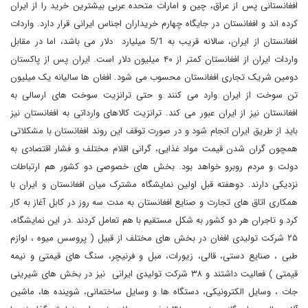
افغانستانی پس از عراق، چین و امارات متحده عربی بیشترین خرید را از ایران
کرده اند و افغانستان در جایگاه چهارم خریداران اجناس ایرانی قرار دارد. واردات
افغانستان از ایران، سالانه قریب به 5/1 میلیارد دلار می باشد، اما در مقابل
واردات ایران از افغانستان کمتر از ۴۰ میلیون دلار است. ایران پس از پاکستان
دومین شریک تجاری افغانستان محسوب می شود. افغان ها سالیانه یک میلیون
تن سوخت از ایران وارد می کنند و حتی ترانزیت سوخت های ارسالی به
افغانستان نیز از ایران عبور می کند. ترانزیت کالاهای وارداتی به افغانستان نیز
باید از طریق ایران انجام شود و در صورت توقف این روند افغانستان با مشکلاتی
همچون گران شدن قیمت مواد غذایی، گرانی اقلام مختلف و فشار اقتصادی به
دولت و مردم روبرو خواهد بود. بخش های خصوصی دو کشور هم ارتباطات
نزدیکی دارند. دوهفته قبل اولین نمایشگاه مشترک میان افغانستان و ایران با
همکاری اتاق های تجارت و صنایع افغانستان به مدت سه روز در کابل آغاز به کار
کرد و تاجران هر دو کشور به شکل مستقیم با هم تعامل کردند .در این نمایشگاه،
۲۵ شرکت تولیدی افغان در بخش های مختلف از قبیل ( پروسس میوه ، لوازم
طبی ، صنایع دستی، قالی، زیورات، مبل و فرنیچر، سنگ های قیمتی و نیمه
قیمتی ) فعالیت داشتند و ۳۸ شرکت تولیدی ایرانی نیز در بخش های شیرینی
جات ، وسایل الکترونیکی، دستگاه ها و وسایل ساختمانی، شوینده ها، ماشین