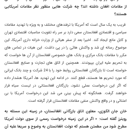
از مقامات افغان داشته اند؟ چه شرکت هایی منظور نظر مقامات آمریکایی
هستند؟
قریب به یک سال است که آمریکا با ترفندهای مختلف و به ویژه با تهدید مقامات
سیاسی و اقتصادی افغانستان سعی دارد بر سر راه تقویت مناسبات اقتصادی تهران
و کابل مانع ایجاد کند. اخیرا بعد از سفر هیاتی از وزارت خزانه داری آمریکا، این
موضوع رسانه ای شد و واکنش هائی را در پی داشت. این هیات در تماس های
مکرر با مقامات بانک مرکزی و بانک های خصوصی افغانستان از آن ها خواست که
به تحریم علیه ایران بپیوندند. همچنین از اتاق های تجارت و صنایع افغانستان
خواسته است تا بازرگانان افغانستانی روابط خود را با 24 شرکت و چند بانک ایرانی
که مورد تحریم ها هستند، قطع کنند. در ادامه این تهدید ها، آمریکا هشدار داده
که اگر این درخواست عملی نشود، بازرگانان افغانستانی در لیست سیاه قرار
خواهند گرفت. همانگونه که پیش بینی می شد این درخواست آمریکا با بی
اعتنائی و در واقع واکنش منفی مقامات افغانستان قرار گرفته است
.
خان جان الکوزی، معاون اتاق بازرگانی افغانستان، در زمینه این مسئله به
رویترز گفته است: « اگر در این زمینه درخواست رسمی از سوی دولت آمریکا
مطرح شود من مطمئن هستم که دولت افغانستان به وضوح و سریعا علیه آن