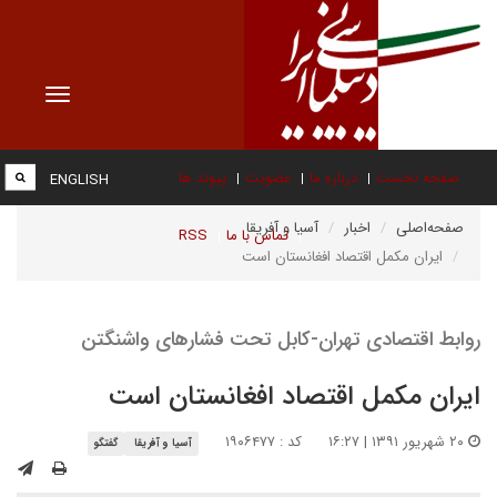
Toggle
vigation
صفحه نخست
درباره ما
عضویت
پیوند ها
ENGLISH
صفحه‌اصلی
اخبار
آسیا و آفریقا
تماس با ما
RSS
ایران مکمل اقتصاد افغانستان است
روابط اقتصادی تهران-کابل تحت فشارهای واشنگتن
ایران مکمل اقتصاد افغانستان است
۲۰ شهریور ۱۳۹۱ | ۱۶:۲۷
کد : ۱۹۰۶۴۷۷
آسیا و آفریقا
گفتگو