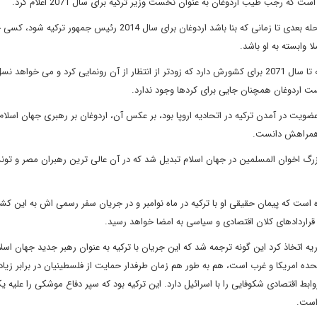
 رجب طیب اردوغان به عنوان نخست وزیر ترکیه برای سال 2071 اعلام کرد.
اجماعی وجود دارد مبنی بر این که رهبر حزب عدالت و توسعه در مرحله بعدی تا زمانی که بنا باشد اردوغان برای سال 2014 رئیس جمهور ت
 وابسته به او باشد.
در این کنگره مشخص شد که اردوغان دستورالعملی اسلامی – ترکیه تا سال 2071 برای کشورش دارد که زودتر از انتظار از آن رونمایی کرد و می خ
ست اردوغان همچنان جایی برای کردها وجود ندارد.
ضویت در آمدن ترکیه در اتحادیه اروپا بود، بر عکس آن، اردوغان بر رهبری جهان اسلام
ه همراهش دانست.
زرگ اخوان المسلمین در جهان اسلام تبدیل شد که در آن عالی ترین رهبران مصر و تو
ت که پیمان حقیقی او با ترکیه در ماه نوامبر و در جریان سفر رسمی اش به این کشو
قراردادهای کلان اقتصادی و سیاسی به امضا خواهد رسید.
 اتخاذ کرد این گونه ترجمه شد که این جریان با ترکیه به عنوان رهبر جدید جهان اسل
حده امریکا و غرب است، هم به طور هم زمان طرفدار حمایت از فلسطینیان در برابر زیا
 اقتصادی شکوفایی را با اسرائیل دارد. این ترکیه بود که سپر دفاع موشکی را علیه 
رخواست.