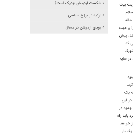
شکست اردوغان نزدیک است؟
هویت بیت
سلام
ترکیه در برزخ سیاسی
خالد
رویای اردوغان در محاق
بر عهده
اشد، پیش
ی که
شهرک
در سایه
ید.
عیین کرد،
که یک
در این
جدید در
باید راه
ز خواهد
یک بار