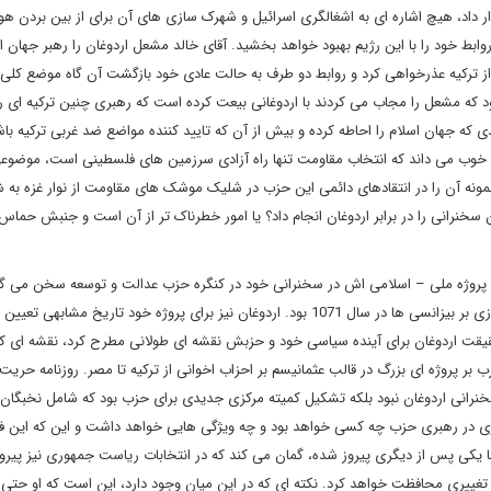
رار داد، هیچ اشاره ای به اشغالگری اسرائیل و شهرک سازی های آن برای از بین بردن 
وابط خود را با این رژیم بهبود خواهد بخشید. آقای خالد مشعل اردوغان را رهبر جهان ا
 ترکیه عذرخواهی کرد و روابط دو طرف به حالت عادی خود بازگشت آن گاه موضع کلی 
ه مشعل را مجاب می کردند با اردوغانی بیعت کرده است که رهبری چنین ترکیه ای را 
دی که جهان اسلام را احاطه کرده و بیش از آن که تایید کننده مواضع ضد غربی ترکیه ب
خوب می داند که انتخاب مقاومت تنها راه آزادی سرزمین های فلسطینی است، موضوع
مونه آن را در انتقادهای دائمی این حزب در شلیک موشک های مقاومت از نوار غزه به 
سخنرانی را در برابر اردوغان انجام داد؟ یا امور خطرناک تر از آن است و جنبش حماس 
از پروژه ملی – اسلامی اش در سخنرانی خود در کنگره حزب عدالت و توسعه سخن می گو
اظهاراتی که بیش از همه یادآور داستان سلطان الب ارسلان در پیروزی بر بیزانسی ها در سال 1071 بود. اردوغان نیز برای پروژه خود تاریخ مشابهی ت
در حقیقت اردوغان برای آینده سیاسی خود و حزبش نقشه ای طولانی مطرح کرد، نقشه ای 
پروژه ای بزرگ در قالب عثمانیسم بر احزاب اخوانی از ترکیه تا مصر. روزنامه حریت 
خنرانی اردوغان نبود بلکه تشکیل کمیته مرکزی جدیدی برای حزب بود که شامل نخبگان 
ی در رهبری حزب چه کسی خواهد بود و چه ویژگی هایی خواهد داشت و این که این فرد 
 ها یکی پس از دیگری پیروز شده، گمان می کند که در انتخابات ریاست جمهوری نیز پیرو
ییری محافظت خواهد کرد. نکته ای که در این میان وجود دارد، این است که او حتی 