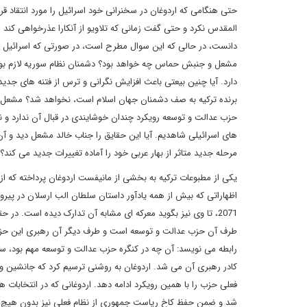
حتی هنگامی که اردوغان در سخنرانی خود اسرائیل را مورد انتقاد ق
المقدس نکرد و حتی گفت زمانی که تلاویو از آنکارا عذرخواهی کند ر
دانست، در حالی که این سوال مطرح است، در صورتی که اسرائیل از
مشعل و جنبش حماس چه خواهد بود؟ دشمنان نظام سوریه لازم بود ک
دارد. آیا چنین بیعتی باعث افزایش نگرانی و ترس از فتنه های جدی
برنده ترکیه به صف دشمنان جهان اسلام است، نخواهد شد؟ مشعل 
حزب عدالت و توسعه رویکرد چندان خوشایندی در قبال آن ندارد و ن
های اسرائیلی شاهدیم. آیا این حقایق را جناب خالد مشعل دید و آن 
مرحله جدید متاثر از بهار عربی خود را آماده تغییرات جدید می کند؟
یکی از مطبوعات ترکیه به بخشی از مانیفست اردوغان پرداخته که 
2071، تا وی نیز بگوید معرکه ای مشابه آن تدارک دیده است. 
طرف آن حزب عدالت و توسعه است و طرف دیگر آن رهبری این حزب بر 
رابطه می نویسد: آن چه در کنگره حزب عدالت و توسعه مهم بود، س
کادر رهبری آن می شد. اردوغان به روشنی ترسیم کرد که جانشین و
فعلی حزب را با همین رویکرد ادامه دهد. اردوغانی که در انتخابات
شد و ضمن حفظ کاخ ریاست جمهوری از نظام فعلی نیز بدون هیچ تغ