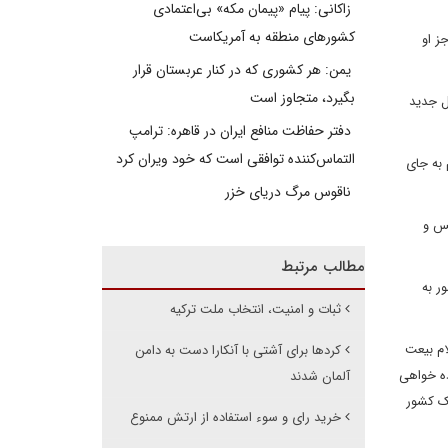
زاکانی: پیام «پیمان مکه» بی‌اعتمادی
کشورهای منطقه به آمریکاست
رکیه شود، کسی جز او
یمن: هر کشوری که در کنار عربستان قرار
بگیرد، متجاوز است
واهد نسل جدید
دفتر حفاظت منافع ایران در قاهره: ترامپ
التماس‌کننده توافقی است که خود ویران کرد
 به جای
ناقوس مرگ دریای خزر
نس و
مطالب مرتبط
ر به
ثبات و امنیت، انتخاب ملت ترکیه
ام بیعت
کردها برای آشتی با آنکارا دست به دامن
ده خواهی
آلمان شدند
یک کشور
خرید رای و سوء استفاده از ارتش ممنوع