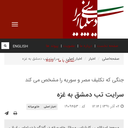
Toggle
vigation
صفحه نخست
درباره ما
عضویت
پیوند ها
ENGLISH
صفحه‌اصلی
اخبار
اخبار اصلی
سرایت تب دمشق به غزه
تماس با ما
RSS
جنگی که تکلیف مصر و سوریه را مشخص می کند
سرایت تب دمشق به غزه
۰۲ آذر ۱۳۹۱ | ۱۲:۱۴
کد : ۱۹۰۹۴۵۳
اخبار اصلی
خاورمیانه
مسعود اسداللهی ، کارشناس مسائل خاورمیانه در گفتگو با دیپلماسی ایرانی