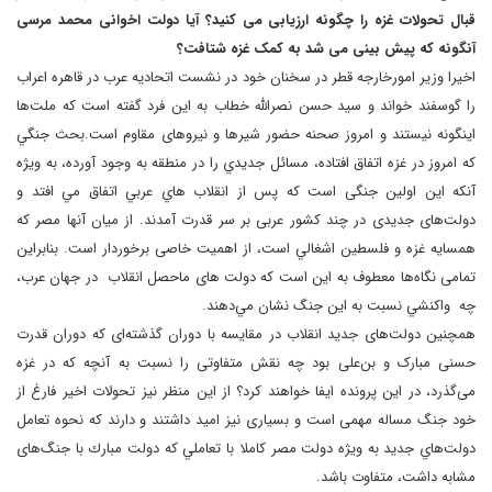
قبال تحولات غزه را چگونه ارزیابی می کنید؟ آیا دولت اخوانی محمد مرسی
آنگونه که پیش بینی می شد به کمک غزه شتافت؟
اخیرا وزیر امورخارجه قطر در سخنان خود در نشست اتحادیه عرب در قاهره اعراب
را گوسفند خواند و سید حسن نصرالله خطاب به این فرد گفته است که ملت‌ها
اینگونه نیستند و امروز صحنه حضور شیرها و نیروهای مقاوم است.بحث جنگي
كه امروز در غزه اتفاق افتاده، مسائل جديدي را در منطقه به وجود آورده، به ویژه
آنکه این اولین جنگی است که پس از انقلاب هاي عربي اتفاق مي افتد و
دولت‌های جدیدی در چند کشور عربی بر سر قدرت آمدند. از میان آنها مصر كه
همسايه غزه و فلسطين اشغالي است، از اهمیت خاصی برخوردار است. بنابراین
تمامی نگاه‌ها معطوف به این است که دولت های ماحصل انقلاب در جهان عرب،
چه واكنشي نسبت به اين جنگ نشان مي‌دهند.
همچنین دولت‌های جدید انقلاب در مقایسه با دوران گذشته‌ای که دوران قدرت
حسنی مبارک و بن‌علی بود چه نقش متفاوتی را نسبت به آنچه که در غزه
می‌گذرد، در این پرونده ایفا خواهند کرد؟ از اين منظر نیز تحولات اخیر فارغ از
خود جنگ مساله مهمی است و بسیاری نیز اميد داشتند و دارند كه نحوه تعامل
دولت‌هاي جديد به ويژه دولت مصر کاملا با تعاملي كه دولت مبارك با جنگ‌های
مشابه داشت، متفاوت باشد.