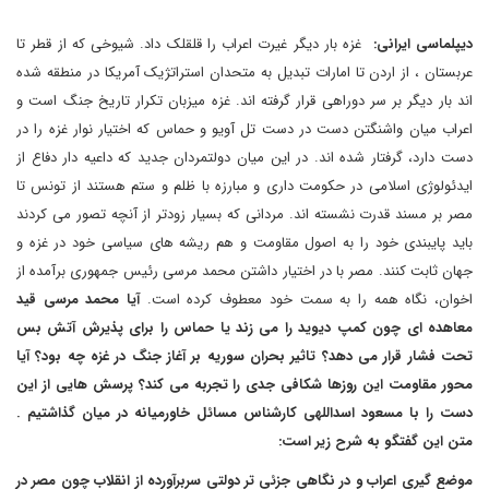
دیپلماسی ایرانی:
غزه بار دیگر غیرت اعراب را قلقلک داد. شیوخی که از قطر تا
عربستان ، از اردن تا امارات تبدیل به متحدان استراتژیک آمریکا در منطقه شده
اند بار دیگر بر سر دوراهی قرار گرفته اند. غزه میزبان تکرار تاریخ جنگ است و
اعراب میان واشنگتن دست در دست تل آویو و حماس که اختیار نوار غزه را در
دست دارد، گرفتار شده اند. در این میان دولتمردان جدید که داعیه دار دفاع از
ایدئولوژی اسلامی در حکومت داری و مبارزه با ظلم و ستم هستند از تونس تا
مصر بر مسند قدرت نشسته اند. مردانی که بسیار زودتر از آنچه تصور می کردند
باید پایبندی خود را به اصول مقاومت و هم ریشه های سیاسی خود در غزه و
جهان ثابت کنند. مصر با در اختیار داشتن محمد مرسی رئیس جمهوری برآمده از
اخوان، نگاه همه را به سمت خود معطوف کرده است.
آیا محمد مرسی قید
معاهده ای چون کمپ دیوید را می زند یا حماس را برای پذیرش آتش بس
تحت فشار قرار می دهد؟ تاثیر بحران سوریه بر آغاز جنگ در غزه چه بود؟ آیا
محور مقاومت این روزها شکافی جدی را تجربه می کند؟ پرسش هایی از این
دست را با مسعود اسداللهی کارشناس مسائل خاورمیانه در میان گذاشتیم .
متن این گفتگو به شرح زیر است:
موضع گیری اعراب و در نگاهی جزئی تر دولتی سربرآورده از انقلاب چون مصر در