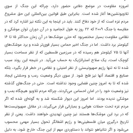
امروزه مقاومت در موضع دفاعی حضور دارد، چراکه این جنگ از سوی
تلاویونشین‌ها آغاز شده است. بنابراین طبق قوانین بین‌المللی این حق مشروع
مردم غزه است که از خود دفاع کنند. باید در اینجا به این نکته نیز اشاره کرد که در
مقایسه با جنگ ۲۰۰۹ که ۲۲ روز به طول انجامید و در آن دوران توان موشکی و
نظامی مقاومت بسیار مختصربود که حتی موشک‌ها در آن زمان حداکثر ۱۵ تا ۱۶
کیلومتر برد داشت. اما در جنگ اخیر حماس بسیار قوی‌تر شده و برد موشک‌های
آنها تا ۷۵ کیلومتر هم رسیده که در سرزمین فلسطین که از نظر مساحت بسیار
کوچک است، یک سلاح استراتژیک به حساب می‌آید. در نتیجه این روند سبب
شده تا نه تنها رژیم صهیونیستی از نظر امنیتی و نظامی در خطر قرار بگیرد، بلکه
صنایع و اقتصاد آنها نیز فلج شود. از سوی دیگر وضعیت رعب و وحشتی ایجاد
شده که تا به امروز چنین فضایی وجود نداشته است. حتی در جنگ‌های گذشته
نیز وضعیت خود را در امان احساس می‌کردند، چراکه مردم تلاویو هیچگاه بمب و
موشکی ندیده بودند. اما امروز این دیوار شکسته شد و به گونه‌ای شده که اگر
مردم غزه تحت حملات هوایی و بمبارانی قرار می‌گیرند، در مقابل صهیونیست‌ها
که در برد این موشک‌ها هستند نیز چنین تهدیدی خواهند داشت. یعنی از نظر
تاریخ درگیری میان فلسطینی‌ها و رژیم اشغالگر تحول بسیار مهمی محسوب
می‌شود و اگر نتانیاهو نتواند با دستاوردی مهم از این جنگ خارج شود، به دلیل