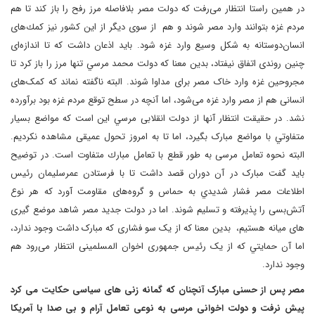
در همین راستا انتظار می‌رفت که دولت مصر بلافاصله مرز رفح را باز كند تا هم
مردم غزه بتوانند وارد مصر شوند و هم از سوی دیگر از اين كشور نیز كمك‌های
انسان‌دوستانه به شکل وسیع وارد غزه شود. باید اذعان داشت که تا اندازه‌ای
چنین روندی اتفاق نیفتاد، بدین معنا که دولت محمد مرسي تنها مرز را باز کرد تا
مجروحين غزه وارد خاک مصر برای مداوا شوند. البته ناگفته نماند که کمک‌های
انسانی هم از مصر وارد غزه می‌شود، اما آنچه در سطح توقع مردم غزه بود برآورده
نشد. در حقیقت انتظار آنها از دولت انقلابی مرسي اين است كه مواضع بسيار
متفاوتي با مواضع مبارک بگيرد، اما تا به امروز تحول عمیقی مشاهده نكرديم.
البته نحوه تعامل مرسی به طور قطع با تعامل مبارك متفاوت است. در توضیح
باید گفت مبارک در آن دوران قصد داشت تا با فرستادن عمرسليمان رئیس
اطلاعات مصر فشار شديدي به حماس و گروه‌های مقاومت آورد که هر نوع
آتش‌بسی را پذيرفته و تسلیم شوند. اما در دولت جدید مصر شاهد موضع گیری
های میانه هستیم، بدین معنا که از یک سو فشاری که مبارک داشت وجود ندارد،
اما آن حمايتي كه از یک رئیس جمهوری اخوان المسلمينی انتظار می‌رود هم
وجود ندارد.
مصر پس از حسنی مبارک آنچنان که گمانه زنی های سیاسی حکایت می کرد
پیش نرفت و دولت اخوانی مرسی به نوعی تعامل آرام و بی صدا با آمریکا