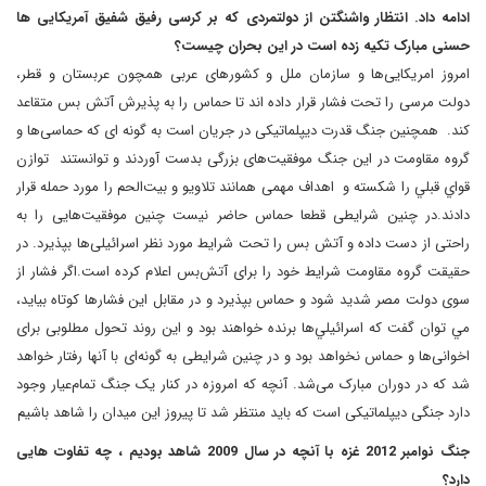
ادامه داد. انتظار واشنگتن از دولتمردی که بر کرسی رفیق شفیق آمریکایی ها
حسنی مبارک تکیه زده است در این بحران چیست؟
امروز امریکایی‌ها و سازمان ملل و کشورهای عربی همچون عربستان و قطر،
دولت مرسی را تحت فشار قرار داده اند تا حماس را به پذیرش آتش بس متقاعد
کند. همچنین جنگ قدرت دیپلماتیکی در جریان است به گونه ای که حماسی‌ها و
گروه مقاومت در این جنگ موفقیت‌های بزرگی بدست آوردند و توانستند توازن
قواي قبلي را شکسته و اهداف مهمی همانند تلاویو و بیت‌الحم را مورد حمله قرار
دادند.در چنین شرایطی قطعا حماس حاضر نیست چنین موفقیت‌هایی را به
راحتی از دست داده و آتش بس را تحت شرایط مورد نظر اسرائیلی‌ها بپذيرد. در
حقیقت گروه مقاومت شرایط خود را برای آتش‌بس اعلام کرده‌ است.اگر فشار از
سوی دولت مصر شديد شود و حماس بپذيرد و در مقابل این فشارها کوتاه بیاید،
مي توان گفت که اسرائيلي‌ها برنده خواهند بود و این روند تحول مطلوبی برای
اخوانی‌ها و حماس نخواهد بود و در چنین شرایطی به گونه‌ای با آنها رفتار خواهد
شد که در دوران مبارک می‌شد. آنچه که امروزه در کنار یک جنگ تمام‌عیار وجود
دارد جنگی دیپلماتیکی است که باید منتظر شد تا پیروز این میدان را شاهد باشیم
جنگ نوامبر 2012 غزه با آنچه در سال 2009 شاهد بودیم ، چه تفاوت هایی
دارد؟