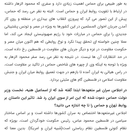
به طور طبیعی برای حماس اهمیت زیادی دارد و سفری که محمود الزهار داشته
در ارتباط با تقویت روابط ایران و حماس است. البته به نظر می رسد که حماس،
پیش از این تصور می کرد که پیروزی انقلاب های بیداری در منطقه و روی کار
آمدن جریان اخوان المسلمین در این کشورها به ویژه در مصر و تونس پشتیبانی
جدیدی را برای حماس در مبارزات خود با رژیم صهیونیستی ایجاد می کند، اما
عملا چنین خواسته ای تحقق پیدا نکرد و نوع روابطی که هم اکنون میان مصر و
حکومت مقاومت در غزه و دیگر جریان های مقاومت در فلسطین رخ داده است،
در حد انتظارات آن ها نیست. در نتیجه به نظر می رسد سفر محمود الزهار به
ویژه با توجه به اینکه وی از چهره های شاخص حماس در تاکید بر مقاومت است،
در راس هیاتی به ایران آمده تا بازهم در جهت تعمیق روابط میان ایران و جنبش
مقاومت اسلامی در فلسطین گام های مثبتی بردارد.
در اجلاس سران غیر متعهدها ابتدا گفته شد که از اسماعیل هنیه، نخست وزیر
دولت حماس دعوت شده که این امر از سوی ایران رد شد. تاثیر این داستان بر
روابط تهران و حماس را تا چه اندازه می دانید؟
اجلاس غیرمتعهدها اختصاص به سران کشورها داشته است و بر اساس ساختار
سیاسی در فلسطین محمود عباس، رئیس حکومت خودگردان است، بویژه که
نظام کنونی فلسطین نظام ریاستی است(شبیه ایران و امریکا). بدین معنا که