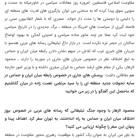
مقاومت اسلامی فلسطین. امروزه روز معادلات سیاسی در خاورمیانه به سمت و
سویی سوق پیدا کرده که به سختی می توان یارگیری های قدرت های منطقه ای
را دایمی یا دوستی ها را مدت دار خواند. مصری که با شعار انقلابیون مبنی بر
فاصله گیری از سیاست های امریکا در منطقه ، برگ جدیدی را در تاریخ سیاسی
خود ثبت کرد عملا جز چند مانور ساده سیاسی و امنیتی کمکی به بهبود اوضاع
ساکنان در حصر غزه نکرده است. در بازار داغ تبلیغاتی رسانه های عربی همسو با
جریان های خبری غرب که تلاش در مبهم نشان دادن رابطه میان ایران و حماس
به تبع اختلاف نظر در خصوص جریان های جاری در سوریه را دارند ، محمود
الزهار، یکی از مقام های ارشد حماس به ایران سفری داشته و با وزیر امور خارجه
هم ملاقاتی داشت.
پرسش های جاری در خصوص رابطه میان ایران و حماس در
سایه تحولات جدید منطقه ای را با سید مرتضی نعمت زاده در میان گذاشتیم
که ماحصل این گفتگو را در زیر می خوانید:
محمود الزهار با وجود جنگ تبلیغاتی که رسانه های عربی در خصوص بروز
اختلاف میان ایران و حماس به راه انداختند، به تهران سفر کرد. اهداف پیدا و
پنهان این سفر را چگونه ارزیابی می کنید؟
به باور من ایران به عنوان یک کشور با موقعیت رهبری محور مقاومت در منطقه