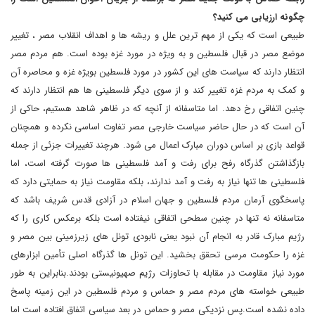
چگونه ارزیابی می کنید؟
طبیعی است که یکی از مهم ترین علل و ریشه ها و اهداف انقلاب مصر ، تغییر
موضع مصر در قبال فلسطین و به ویژه در مورد غزه بوده است. هم مردم مصر
انتظار دارند که سیاست های این کشور در مورد فلسطین بویژه غزه و محاصره آن
و کمک به مردم غزه تغییر کند و از سوی دیگر فلسطینی ها هم انتظار دارند که
چنین اتفاقی رخ دهد. اما متاسفانه از آنچه که در ظاهر شاهد هستیم، حاکی از
آن است که در حال حاضر سیاست خارجی مصر تفاوت اساسی نکرده و همچنان
قواعد بازی بر اساس دوران مبارک اعمال می شود. هرچند تغییرات جزئی از جمله
بازگذاشتن گذرگاه رفح برای رفت و آمد فلسطینی ها صورت گرفته است، اما
فلسطینی ها تنها نیاز به رفت و آمد ندارند، بلکه مقاومت نیاز به حمایتی دارد که
پاسخگوی آرمان مردم فلسطین و جهان اسلام در آزادی قدس شریف باشد که
متاسفانه نه تنها در چنین سطحی اتفاقی نیفتاده است بلکه برعکس کاری را که
رژیم مبارک قادر به انجام آن نبود یعنی نابودی تونل های زیرزمینی بین مصر و
غزه را حکومت مرسی تحقق بخشید. این تونل ها گذرگاه اصلی تأمین ابزارهای
مورد نیاز مقاومت در مقابله با تحاوزات رژیم صهیونیستی بودند.بنابراین به طور
طبیعی خواسته های مردم مصر و حماس و مردم فلسطین در این زمینه پاسخ
داده نشده است.پس نزدیکی مصر و حماس در بعد سیاسی اتفاق افتاده است اما