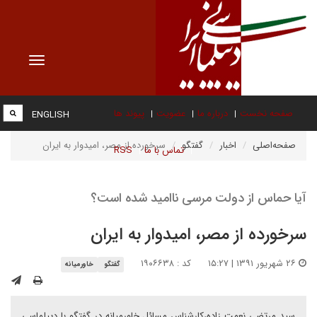
Toggle
vigation
صفحه نخست
درباره ما
عضویت
پیوند ها
ENGLISH
صفحه‌اصلی
اخبار
گفتگو
سرخورده از مصر، امیدوار به ایران
تماس با ما
RSS
آیا حماس از دولت مرسی ناامید شده است؟
سرخورده از مصر، امیدوار به ایران
۲۶ شهریور ۱۳۹۱ | ۱۵:۲۷
کد : ۱۹۰۶۶۳۸
گفتگو
خاورمیانه
سید مرتضی نعمت زاده،‌کارشناس مسائل خاورمیانه در گفتگو با دیپلماسی