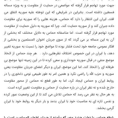
جهت مورد تهاجم قرار گرفته که مواضعی در حمایت از مقاومت و به ویژه مساله
فسطین داشته است. بنابراین در شرایطی که این توطئه علیه سوریه اتفاق می
افتد، ایران این انتظار را دارد که حماس، هزینه هایی را که سوریه برای مقاومت
داده جبران کند و از سوریه حمایت کند، چرا که سوریه به دلیل حمایت از مقاومت
مورد تهاجم قرار گرفته است. اما متاسفانه حماس به دلایل مختلف که بخشی از
آن به این مساله بر می گردد که از سوی جریان اخوان المسلمین و بخشی از
افکار عمومی جامعه خود تحت فشار بوده تا مواضع خود را نسبت به سوریه تغییر
دهد، با ایران در این خصوص اختلاف نظرهایی دارد . هر چند حماس از اتخاذ
موضع منفی در قبال سوریه خودداری و سعی کرده تا در این زمینه تنها موضع بی
طرفانه ای را اتخاذ کند، اما این موضع، ایران و دیگر اعضای جریان مقاومت یعنی
سوریه و حزب الله را راضی نکرد و همین امر به طور طبیعی نوعی دلخوری را در
روابط ایران و حماس ایجاد کرد، اما به طور قطع نه حماس از محور مقاومت
خارج شده و نه نظر ایران در باره حمایت از حماس و مقاومت تغییر کرده است.
به هر حال به نظر می رسد که حماس تلاش می کند تا از این وضعیت عبور کرده
و نفس تازه ای به مناسبت خود با ایران بدمد و بار دیگر به روابط خود با ایران
گرمی بخشد.
رابطه حماس با دولت جدید مصر که برآمده از جریان اخوان المسلمین است را