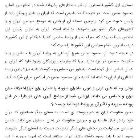
مسئول اول کشور فلسطین از نظر ساختارهای پذیرفته شده در نظام بین الملل،
محمود عباس است. در نتیجه کاملا طبیعی است که ایران بر طبق پروتکل باید از
رئیس دعوت می کرد و چنین مساله ای ارتباطی به موضع سیاسی ایران و یا
کشورهای دیگر عضو غیر متعهدها نداشته است. ایران به عنوان رئیس این
اجلاس موظف بوده که صرف نظر از روابط خاصی که با هرکدام از این کشورها
دارد، بالاترین مقام سیاسی این کشورها را دعوت کند.
در نتیجه دعوت از محمود عباس هیچ ارتباطی به روابط ایران با حماس و یا با
حکومت حماس در غزه ندارد. چرا که چارچوب پروتکلی وجود دارد که ایران بر
همان اساس عمل کرده است. به باور من حماس و حکومت هنیه نیز در این زمینه
انتظاری از ایران نداشته اند که به جای محمود عباس در اجلاس سران شرکت کند.
برخی رسانه های غربی و عربی ماجرای سوریه را عاملی برای بروز اختلاف میان
ایران و حماس می دانند. ارزیابی شما از موضع گیری های دو طرف در قبال
پرونده سوریه و تاثیر آن بر روابط دوجانبه چیست؟
محور مقاومت کیان به هم پیوسته ای است، به معنای دیگر همانطور که ایران
خود را در قبال فلسطین و جریان مقاومت در لبنان مسئول می داند، همین
احساس مسئولیت در بخش های دیگر مقاومت نسبت به اعضای دیگر مقاومت
وجود دارد یا باید وجود داشته باشد. ایران معتقد است که امروز سوریه از این