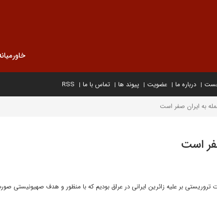
خاورمیانه
خست
درباره ما
عضویت
پیوند ها
تماس با ما
RSS
له به ایران صفر است
فر است
تروریستی بر علیه زائرین ایرانی در عراق بودیم که با منظور و هدف صهیونیستی صورت