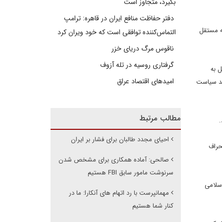
بگیرد، متجاوز است
دفتر حفاظت منافع ایران در قاهره: ترامپ
نه مستقل
التماس‌کننده توافقی است که خود ویران کرد
ناقوس مرگ دریای خزر
گرفتاری روسیه در تله آزوف
ل به
امیدهای اقتصاد عراق
ند سیاست
مطالب مرتبط
احیای مجدد طالبان برای فشار بر ایران
حراف
صالحی: آماده همکاری برای مشخص شدن
سرنوشت مامور سابق FBI هستیم
اسلامی
مهمانپرست با رد اتهام های آنکارا: ما در
کنار شما هستیم