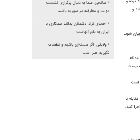
د چنین شرایطی را ایجاد کرده و
صالحی: علما به دنبال برگزاری نشست
شد و
دولت و معارضه در سوریه باشند
احمدی نژاد: دشمنان بدانند همکاری با
ایران به نفع آنهاست
یان شود،
ولایتی: اگر هسته‌ای باشیم و قطعنامه
نگیریم هنر است
مدافع
ب نیست.
 است .
ابله با
را کنند.
وریستی