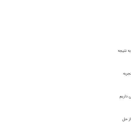
ه نتیجه
جربه
ی داریم
ب از حل