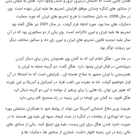
همان جایی است که احتمال درگیری کری و منندز وجود دارد. هگل به عنوان یکی
از سناتور های کنگره چندان موافق افزایش تحریم ها علیه ایران نبوده است. وی
در سال 2008، به دلیل مخالفت با طرح تحریم های ایران که مورد حمایت
دمکرات های سنا بود، مورد انتقاد قرار گرفت. در سال 2001 نیز هگل گفته بود
تحریم ها علیه ایران و لیبی ناکارآمد است. وی یکی از دو سناتوری بود که در آن
سال علیه تجدید قانون تحریم های ایران و لیبی رای داد و سناتور مخالف دیگر
نیز ریچارد لوگار بود.
در ماه می ، هگل اعلام کرد که به گمان وی همچنان زمان برای دنبال کردن
دیپلماسی در قبال ایران وجود دارد. هگل گفت: دو گزینه حمله به ایران یا
همزیستی با ایران مجهز به سلاح هسته ای ، شرایطی است که ما احتمالا در آن
قرار خواهیم گرفت. اما به عقیده من اغلب افراد در اسرائیل و آمریکا بر این باورند
که هنوز می توان راه هایی را برای پرهیز از مواجه با این دو گزینه دنبال کرد.
هگل افزود، به گمان من اوباما در این زمینه در راه صحیح گام برمی دارد.
هرچند وزیر دفاع احتمالی آمریکا می تواند از روابط خود با همکاران سابقش بهره
ببرد اما تهدادی از مقامات در کنگره در صدد ایجاد جبهه ای علیه وی هستند تا در
صورت نامزد شدن هگل برای این پست، علیه وی تبلیغ کنند. یکی از سناتور های
عالی رتبه در این زمینه اظهار داشت: شماری از سناتور ها، دمکرات ها و