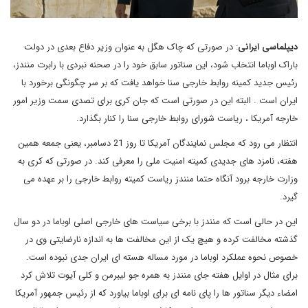
دیپلماسی ایرانی
: در صورتی که چاک هگل به عنوان وزیر دفاع بعدی در دولت
باراک اوباما انتخاب شود، این سناتور سابق خود را در صحنه نبردی با رابرت منندز،
رئیس جدید کمینه روابط خارجی سنا خواهد یافت که بر سر چگونگی برخورد با
ایران است . البته این در صورتی است که جان کری برای تصدی سمت وزیر امور
خارجه آمریکا ، ریاست شورای روابط خارجی سنا را کنار بگذارد.
انتظار می رود که مجلس نمایندگان آمریکا تا روز 21 دسامبر، یعنی جمعه همین
هفته، نامزد های جدیدی کمیته امنیت ملی را معرفی کند. در صورتی که کری به
وزارت خارجه برود آنگاه حتما منندز ریاست کمیته روابط خارجی را بر عهده می
گیرد.
این در حالی است که منندز با برخی سیاست های خارجی اصلی اوباما در دو سال
گذشته مخالفت کرده و هیچ یک از این مخالفت ها به اندازه نارضایتی وی در
خصوص نحوه عملکرد اوباما در مورد مساله هسته ای ایران جدی نبوده است.
برای مثال در اوایل هفته جای منندز به همره جو لیبرمن و کلی آیوت تلاش کرد
امضاء دیگر سناتور ها را پای نامه ای برای اوباما بیاورد که از رئیس جمهور آمریکا