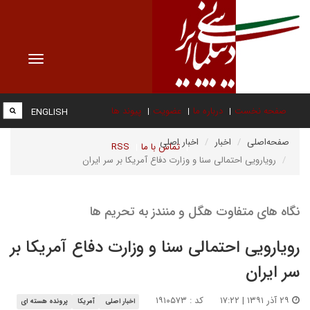
Toggle
vigation
صفحه نخست
درباره ما
عضویت
پیوند ها
ENGLISH
صفحه‌اصلی
اخبار
اخبار اصلی
تماس با ما
RSS
رویارویی احتمالی سنا و وزارت دفاع آمریکا بر سر ایران
نگاه های متفاوت هگل و منندز به تحریم ها
رویارویی احتمالی سنا و وزارت دفاع آمریکا بر
سر ایران
۲۹ آذر ۱۳۹۱ | ۱۷:۲۲
کد : ۱۹۱۰۵۷۳
اخبار اصلی
آمریکا
پرونده هسته ای