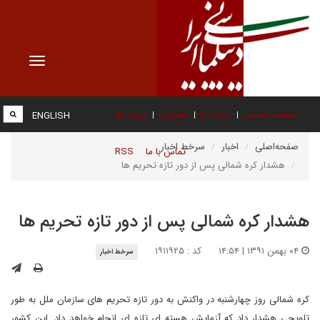
Toggle
vigation
صفحه نخست
درباره ما
عضویت
پیوند ها
ENGLISH
صفحه‌اصلی
اخبار
سرخط اخبار
تماس با ما
RSS
هشدار کره شمالی پس از دور تازه تحریم ها
هشدار کره شمالی پس از دور تازه تحریم ها
۰۴ بهمن ۱۳۹۱ | ۱۴:۵۴
کد : ۱۹۱۱۹۲۵
سرخط اخبار
کره شمالی روز چهارشنبه در واکنش به دور تازه تحریم های سازمان ملل به طور
تلویحی هشدار داد که آزمایش هسته ای تازه ای انجام خواهد داد. این کشور