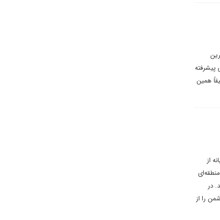
رین
 پیشرفته
 است. کاهش برد موشکی به ۵۰۰ کیلومتر، دقیقاً همین
ه از
نطقه‌ای
. در
من را از