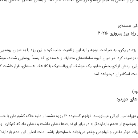
ناس و مخفی به اقیانوس‌‌ها و دریاهای مختلف سفر کنند و به‌طور غافلگیر کننده‌‌ای به د
دگی هسته‌ای
روز پیروزی ۲۰۲۵
ه در پکن، به صراحت توجه را به این واقعیت جلب کرد و این رژه را به عنوان رونمایی 
惊雷-۱ () نیروی هوایی ارتش آزادی‌بخش خلق، یک موشک آیروبالستیک با کلاهک هسته‌ای، قرار داشت 
مت اسکادران درخواهد آمد.
وم)
ای دوربرد
محمد مونسان در یادداشتی برای دیپلماسی ایرانی می‌نویسد: تهاجم گسترده ۱۲ روزه دشمنان علیه خاک 
به ایران به‌وضوح از «عدم بازدارندگی» در برابر ابرقدرت‌ها نشان داشت و نشان داد که کم‌کاری و
ات موثر دفاعی و تهاجمی چقدر می‌تواند خسارت‌بار باشد. علت اصلی این عدم بازدارند