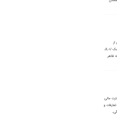
شمنان
از
«سه‌گانه هسته‌ای برای اولین بار» توصیف کرد. در میان انبوه سامانه‌های متعارف و هسته‌ای که رسماً رونمایی شدند، موشک JL-۱/
که ظاهر
کشورمان با خسارت مالی
 تعارفات و
گی،