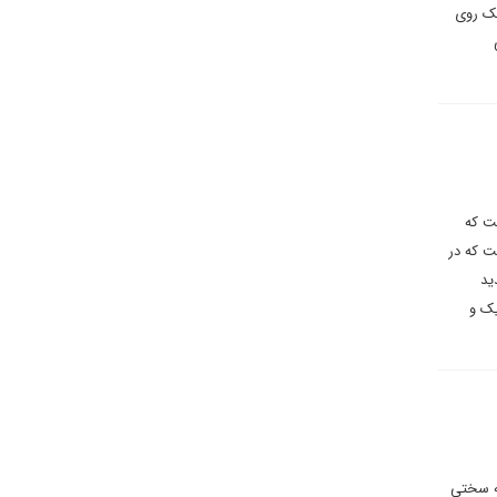
شک روی
ست که
ت که در
ید
یک و
به سختی