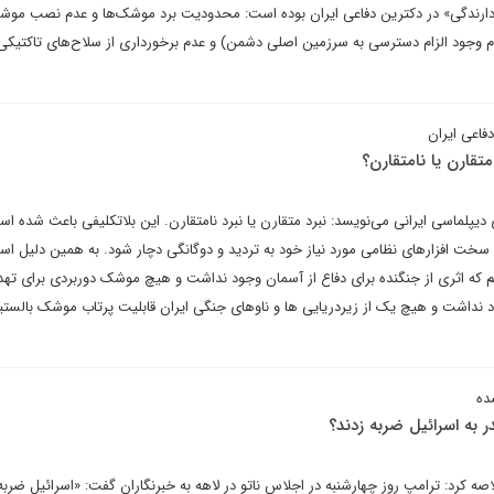
زدارندگی» در دکترین دفاعی ایران بوده است: محدودیت برد موشک‌ها و عدم نصب مو
عدم وجود الزام دسترسی به سرزمین اصلی دشمن) و عدم برخورداری از سلاح‌های تاکتیکی
فاعی ایران
متقارن یا نامتقارن؟
یپلماسی ایرانی می‌نویسد: نبرد متقارن یا نبرد نامتقارن. این بلاتکلیفی باعث شده ا
 سخت افزارهای نظامی مورد نیاز خود به تردید و دوگانگی دچار شود. به همین دلیل اس
یم که اثری از جنگنده برای دفاع از آسمان وجود نداشت و هیچ موشک دوربردی برای تهد
د نداشت و هیچ یک از زیردریایی ها و ناوهای جنگی ایران قابلیت پرتاب موشک بالست
ده
 به اسرائیل ضربه زدند؟
صه کرد: ترامپ روز چهارشنبه در اجلاس ناتو در لاهه به خبرنگاران گفت: «اسرائیل ضر