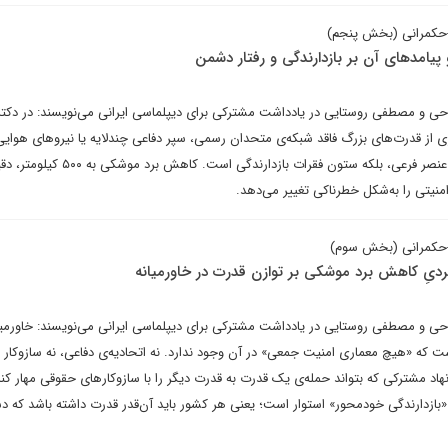
-حکمرانی (بخش پنجم)
یامدهای آن بر بازدارندگی و رفتار دشمن
حی و مصطفی روستایی در یادداشت مشترکی برای دیپلماسی ایرانی می‌نویسند: در دکت
ری از قدرت‌های بزرگ فاقد شبکه‌ی متحدان رسمی، سپر دفاعی چندلایه یا نیروهای هوایی
است – توان ضربت دوم نه یک عنصر فرعی، بلکه ستون فقرات بازدارندگی
منیتی را به‌شکل خطرناکی تغییر می‌دهد.
-حکمرانی (بخش سوم)
بردیِ کاهش برد موشکی بر توازن قدرت در خاورمیانه
حی و مصطفی روستایی در یادداشت مشترکی برای دیپلماسی ایرانی می‌نویسند: خاورمیان
 که «هیچ معماری امنیت جمعی» در آن وجود ندارد. نه اتحادیه‌ی دفاعی، نه سازوکار م
اد مشترکی که بتواند حمله‌ی یک قدرت به قدرت دیگر را با سازوکارهای حقوقی مهار کند
بازدارندگی خودمحور» استوار است؛ یعنی هر کشور باید آن‌قدر قدرت داشته باشد که دش