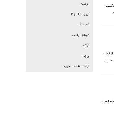
روسیه
انگشت
ایران و امریکا
اسرائیل
دونالد ترامپ
ترکیه
ز تولید
برجام
ای خودروسازی
ایالات متحده امریکا
فرماندهی عملیات ویژه ایالات متحده پس از نمایش موفقیت‌آمیز سلاح بلک ارو (Black Arrow) ساخت شرکت لیدوس (Leidos)