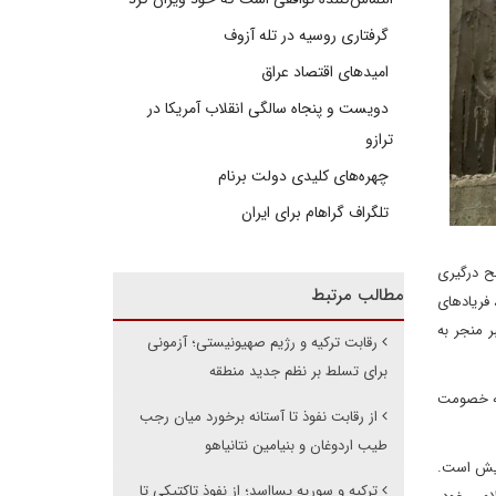
گرفتاری روسیه در تله آزوف
امیدهای اقتصاد عراق
دویست و پنجاه سالگی انقلاب آمریکا در
ترازو
چهره‌های کلیدی دولت برنام
تلگراف گراهام برای ایران
ح درگیری
مطالب مرتبط
فریادهای
 منجر به
رقابت ترکیه و رژیم صهیونیستی؛ آزمونی
برای تسلط بر نظم جدید منطقه
که خصومت
از رقابت نفوذ تا آستانه برخورد میان رجب
طیب اردوغان و بنیامین نتانیاهو
زایش است.
ترکیه و سوریه پسااسد؛ از نفوذ تاکتیکی تا