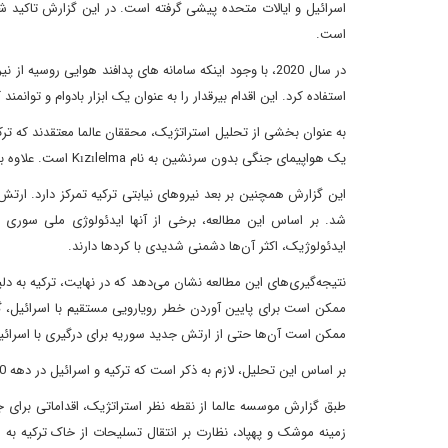
اسرائیل و ایالات متحده پیشی گرفته است. در این گزارش تاکید شد
است.
در سال 2020، با وجود اینکه سامانه های پدافند هوایی رو
استفاده کرد. این اقدام بیرقدار را به عنوان یک ابزار بادوام و ت
یک هواپیمای جنگی بدون سرنشین به نام Kızılelma است. علاوه بر این، صنایع هوافضای ترکیه یک پهپاد بزرگ به نام «آنکا» تولید کرده است.
این گزارش همچنین بر بعد نیروهای نیابتی ترکیه تمرکز دارد. ا
شد. بر اساس این مطالعه، برخی از آنها ایدئولوژی ملی سوری د
ایدئولوژیک، اکثر آن‌ها دشمنی شدیدی با کردها دارند.
نتیجه‌گیری‌های این مطالعه نشان می‌دهد که در نهایت، ترکیه به د
ممکن است برای پایین آوردن خطر رویارویی مستقیم با اسرائیل، گرو
ممکن است آن‌ها حتی از ارتش جدید سوریه برای درگیری با اسرائ
بر اساس این تحلیل، لازم به ذکر است که ترکیه و اسرائیل در دهه 1990 و اوایل دهه 2000 از همکاری نزدیک امنیتی و اقتصادی برخوردار بودند.
طبق گزارش موسسه عالما از نقطه نظر استراتژیک، اقداماتی برای جل
زمینه موشک و پهپاد، نظارت بر انتقال تسلیحات از خاک ترکیه به سو