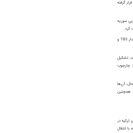
رار گرفته
غربی سوریه
ت کرد.
به عنوان بخشی از تحلیل استراتژیک، محققان عالما معتقدند که ترکیه به TB2 متوقف نمی شود. هم‌زمان، این کشور در حال توسعه پهپاد پیشرفته‌تر بیرق‌دار TB3 و
د، تشکیل
د چارچوب
ال، آن‌ها
د. همچنین
 ترکیه در
با انتقال