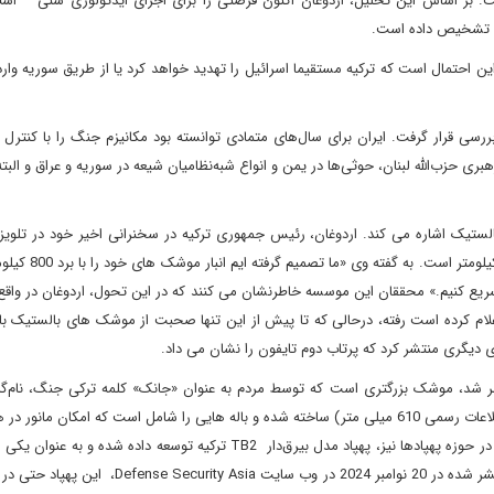
ست. بر اساس این تحلیل، اردوغان اکنون فرصتی را برای اجرای ایدئولوژی سنی – اسل
ازه تشخیص داده است.
 احتمال است که ترکیه مستقیما اسرائیل را تهدید خواهد کرد یا از طریق سوریه وارد
رسی قرار گرفت. ایران برای سال‌های متمادی توانسته بود مکانیزم جنگ را با کنترل از
ری حزب‌الله لبنان، حوثی‌ها در یمن و انواع شبه‌نظامیان شیعه در سوریه و عراق و الب
یک اشاره می کند. اردوغان، رئیس جمهوری ترکیه در سخنرانی اخیر خود در تلویزی
اعلام کرد که کشورش در حال توسعه موشک بالستیک با برد
 با برد 2000 کیلومتر و بالاتر را تسریع کنیم.» محققان این موسسه خاطرنشان می کنند که در این تحول، اردوغان در وا
ما تاکید می کند که ویدئویی که در ماه مه 2023 منتشر شد، موشک بزرگتری است که توسط مردم به عنوان «جانک» کلمه ترکی جنگ، 
است. این موشک از بدنه ای با قطری بزرگتر از تایفون (بر اساس اطلاعات رسمی 610 میلی متر) ساخته شده و باله هایی را شامل است که امکان 
مجدد آن به جو را فراهم می‌کند. این گزارش خاطرنشان می‌کند که در حوزه پهپادها نیز، پهپاد مدل بیرق‌دار TB2 ترکیه توسعه داد
ترین محصولات پهپادی در جهان حضور دارد. بر اساس اطلاعات منتشر شده در 20 نوامبر 2024 در وب سایت a