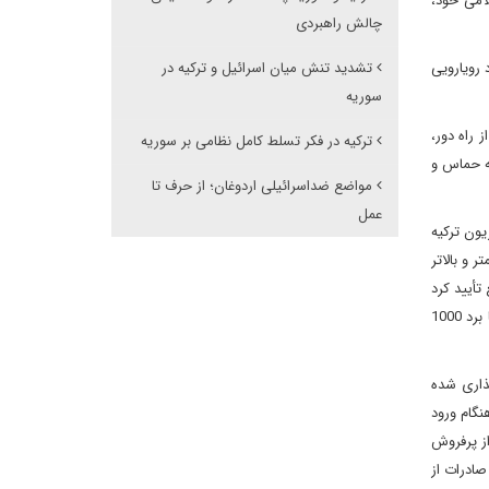
امی خود،
چالش راهبردی
 رویارویی
تشدید تنش میان اسرائیل و ترکیه در
سوریه
 راه دور،
ترکیه در فکر تسلط کامل نظامی بر سوریه
ته حماس و
مواضع ضداسرائیلی اردوغان؛ از حرف تا
عمل
ون ترکیه
 2000 کیلومتر است. به گفته وی «ما تصمیم گرفته ایم انبار موشک های خود را با برد 800 کیلومتر و بالاتر
قع تأیید کرد
که ترکیه به سمت توسعه‌ی برد موشکی خود بیش از آن‌چه حتی اعلام کرده است رفته، درحالی که تا پیش از این تنها صحبت از موشک های بالستیک با برد 1000
نام‌گذاری شده
مانور در هنگام ورود
ه شده و به عنوان یکی از پرفروش
Defense Security Asi، این پهپاد حتی در صادرات از