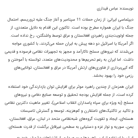
نویسنده: عباس قیداری
دیپلماسی ایرانی: از زمان حملات 11 سپتامبر و آغاز جنگ علیه تروریسم، احتمال
جنگ با ایران همواره مطرح بوده است. تاکنون این اقدام به دلایل متعددی، از
جمله اولویت‌بندی راهبردی افغانستان و عراق توسط واشنگتن، رخ نداده است.
اگر آمریکا یا اسرائیل دو دهه پیش به ایران حمله می‌کردند، با کشوری مواجه
می‌شدند که نیروهای مسلح ناکارآمد و مجهز به تجهیزات نظامی فرسوده و قدیمی
داشت. اما ایران به رغم تحریم‌ها و محدودیت‌های متعدد، توانسته با آموختن و
گاه کپی‌برداری از فناوری‌های ارتش آمریکا در عراق و افغانستان، توانایی‌های
رزمی خود را بهبود بخشد.
ایران همزمان از چندین راهبرد موثر برای افزایش توان بازدارندگی خود استفاده
کرده است، از جمله افزایش بودجه تحقیق و توسعه صنایع دفاعی و نیروهای
مسلح (به ویژه برای سپاه پاسداران انقلاب اسلامی)، تغییر ماهیت دکترین نظامی
و تاکید بر تاکتیک‌های نامتقارن و کم‌هزینه، توسعه و گسترش تاسیسات
هسته‌ای، ایجاد و تقویت گروه‌های شبه‌نظامی متحد در لبنان، عراق، افغانستان،
یمن، سوریه و نوار غزه و دستیابی به سطحی غیرقابل برگشت از قدرت هسته‌ای.
ایران با استفاده از این راهبردها و بهره‌برداری از اشتباهات دشمنان خود به