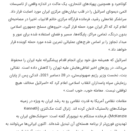
کوتاه‌برد و همچنین پهپادهای انتحاری، یک ماکت در اندازه واقعی از تاسیسات
اتمی دیمونای اسرائیل را در قلب بیابان‌های مرکزی ایران مورد اصابت قرار داد.
سرلشکر غلامعلی رشید، فرمانده قرارگاه مرکزی خاتم الانبیاء، اخیرا در مصاحبه‌ای
اعلام کرد که اگر ایران مورد حمله قرار گیرد، «نیرو‌های مسلح جمهوری اسلامی
بدون درنگ، تمامی مراکز، پایگاه‌ها، مسیر و فضای استفاده شده برای عبور و
مبداء تجاوز را بر اساس طرح‌های عملیاتی تمرین شده مورد حمله کوبنده قرار
خواهد داد.»
اسرائیل که همیشه حق خود برای انجام اقدام پیشگیرانه علیه ایران را محفوظ
می‌داند، در روزهای اخیر لفاظی‌هایش علیه تهران را کاهش داده است. نفتالی
بنت، نخست وزیر رژیم صهیونیستی، در 28 دسامبر 2021، اندکی پس از پایان
رزمایش سپاه پاسداران انقلاب اسلامی اعلام کرد که «اسرائیل مخالف هیچ
توافقی نیست. معامله‌ خوب، خوب است.»
مقامات نظامی آمریکا به قدرت نظامی رو به رشد ایران به ویژه در زمینه
موشک‌های بالستیک اذعان کرده اند. ژنرال کنث مک‌کنزی (Kenneth
McKenzie)، فرمانده سنتکام به نیویورکر گفته است: «موشک‌های ایران به
تهدیدی فوری‌تر از برنامه هسته‌ای آن تبدیل شده‌اند. اکنون ایرانی‌ها می‌توانند به