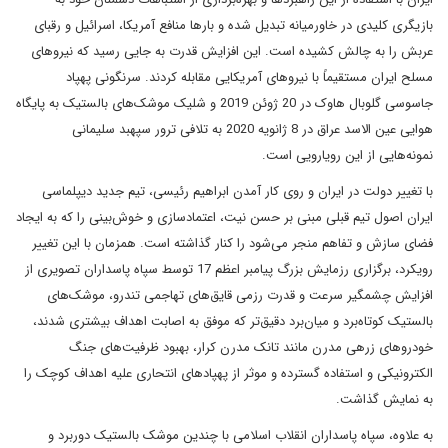
بازیگری کلیدی در خاورمیانه تبدیل شده و بارها منافع آمریکا، اسرائیل و رقبای
عربش را به چالش کشیده است. این افزایش قدرت به جایی رسید که نیروهای
مسلح ایران مستقیماً با نیروهای آمریکایی مقابله کردند. سرنگونی پهپاد
جاسوسی گلوبال هاوک در 20 ژوئن 2019 و شلیک موشک‌های بالستیک به پایگاه
هوایی عین الاسد عراق در 8 ژانویه 2020 به تلافی ترور سپهبد سلیمانی
نمونه‌هایی از این رویارویی است.
با تغییر دولت در ایران و روی کار آمدن ابراهیم رئیسی، تیم جدید دیپلماسی
ایران اصول تیم قبلی مبنی بر حسن نیت، اعتمادسازی و خوش‌بینی را که به ایجاد
فضای سازش و تفاهم منجر می‌شود را کنار گذاشته است. همزمان با این تغییر
رویکرد، برگزاری رزمایش بزرگ پیامبر اعظم 17 توسط سپاه پاسداران تصویری از
افزایش چشمگیر سرعت و قدرت رزمی قایق‌های تهاجمی تندرو، موشک‌های
بالستیک کوتاه‌برد و میان‌برد دقیق‌تر که موفق به اصابت اهداف بیشتری شدند،
خودروهای زرهی مدرن مانند تانک مدرن کرار، بهبود ظرفیت‌های جنگ
الکترونیکی و استفاده گسترده و موثر از پهپادهای انتحاری علیه اهداف کوچک را
به نمایش گذاشت.
به علاوه، سپاه پاسداران انقلاب اسلامی با چندین موشک بالستیک دوربرد و