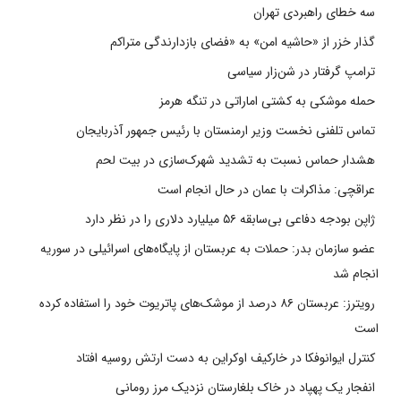
سه خطای راهبردی تهران
گذار خزر از «حاشیه امن» به «فضای بازدارندگی متراکم
ترامپ گرفتار در شن‌زار سیاسی
حمله موشکی به کشتی اماراتی در تنگه هرمز
تماس تلفنی نخست وزیر ارمنستان با رئیس جمهور آذربایجان
هشدار حماس نسبت به تشدید شهرک‌سازی در بیت‌ لحم
عراقچی: مذاکرات با عمان در حال انجام است
ژاپن بودجه دفاعی بی‌سابقه ۵۶ میلیارد دلاری را در نظر دارد
عضو سازمان بدر: حملات به عربستان از پایگاه‌های اسرائیلی در سوریه
انجام شد
رویترز: عربستان ۸۶ درصد از موشک‌های پاتریوت خود را استفاده کرده
است
کنترل ایوانوفکا در خارکیف اوکراین به دست ارتش روسیه افتاد
انفجار یک پهپاد در خاک بلغارستان نزدیک مرز رومانی