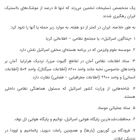
یک متخصص تسلیحات تخمین می‌زند که تنها ۵ درصد از موشک‌های بالستیک
ایران رهگیری شدند.
به طور خلاصه، ایران در کمتر از دو هفته، به موارد زیر حمله یا آنها را نابود کرد:
۱. «پنتاگون اسرائیل»، یا مجتمع نظامی – اطلاعاتی کریا.
۲. موسسه علوم وایزمن که در برنامه هسته‌ای مخفی اسرائیل نقش دارد.
۳. ستاد اطلاعات نظامی آمان در تقاطع گلیوت میزرا، نزدیک هرتزلیا. آمان بر
واحدهای جاسوسی نخبه مانند واحد ۸۲۰۰ (اطلاعات سیگنال)، واحد ۵۰۴ (اطلاعات
انسانی) و واحد ۹۹۰۰ (اطلاعات جغرافیایی – فضایی) نظارت دارد.
۴. شاخه‌هایی از وزارت کشور اسرائیل که مسئول هماهنگی نظامی داخلی
هستند.
۵. ستاد عملیاتی موساد.
۶. محافظت‌شده‌ترین پایگاه هوایی اسرائیل، نواتیم و پایگاه هوایی تل نوف.
۷. فرودگاه بن گوریون (بارها) و همچنین رامات دیوید، پالماخیم و اوودا در
نزدیکی ایلات.