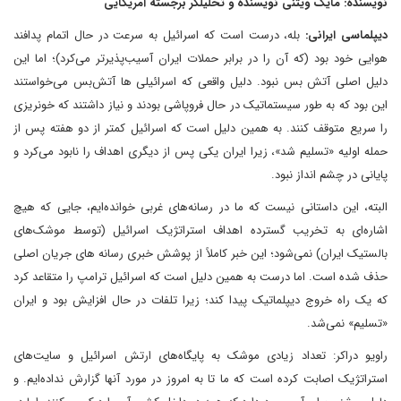
نویسنده: مایک ویتنی نویسنده و تحلیلگر برجسته آمریکایی
دیپلماسی ایرانی:
بله، درست است که اسرائیل به سرعت در حال اتمام پدافند
هوایی خود بود (که آن را در برابر حملات ایران آسیب‌پذیرتر می‌کرد)؛ اما این
دلیل اصلی آتش بس نبود. دلیل واقعی که اسرائیلی ها آتش‌بس می‌خواستند
این بود که به طور سیستماتیک در حال فروپاشی بودند و نیاز داشتند که خونریزی
را سریع متوقف کنند. به همین دلیل است که اسرائیل کمتر از دو هفته پس از
حمله اولیه «تسلیم شد»، زیرا ایران یکی پس از دیگری اهداف را نابود می‌کرد و
پایانی در چشم انداز نبود.
البته، این داستانی نیست که ما در رسانه‌های غربی خوانده‌ایم، جایی که هیچ
اشاره‌ای به تخریب گسترده اهداف استراتژیک اسرائیل (توسط موشک‌های
بالستیک ایران) نمی‌شود؛ این خبر کاملاً از پوشش خبری رسانه های جریان اصلی
حذف شده است. اما درست به همین دلیل است که اسرائیل ترامپ را متقاعد کرد
که یک راه خروج دیپلماتیک پیدا کند؛ زیرا تلفات در حال افزایش بود و ایران
«تسلیم» نمی‌شد.
راویو دراکر: تعداد زیادی موشک به پایگاه‌های ارتش اسرائیل و سایت‌های
استراتژیک اصابت کرده است که ما تا به امروز در مورد آنها گزارش نداده‌ایم. و