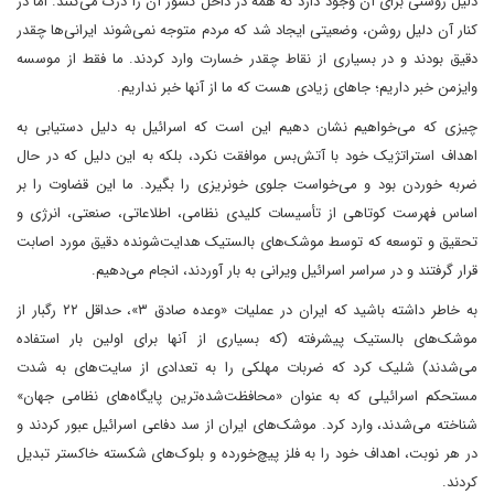
دلیل روشنی برای آن وجود دارد که همه در داخل کشور آن را درک می‌کنند. اما در
کنار آن دلیل روشن، وضعیتی ایجاد شد که مردم متوجه نمی‌شوند ایرانی‌ها چقدر
دقیق بودند و در بسیاری از نقاط چقدر خسارت وارد کردند. ما فقط از موسسه
وایزمن خبر داریم؛ جاهای زیادی هست که ما از آنها خبر نداریم.
چیزی که می‌خواهیم نشان دهیم این است که اسرائیل به دلیل دستیابی به
اهداف استراتژیک خود با آتش‌بس موافقت نکرد، بلکه به این دلیل که در حال
ضربه خوردن بود و می‌خواست جلوی خونریزی را بگیرد. ما این قضاوت را بر
اساس فهرست کوتاهی از تأسیسات کلیدی نظامی، اطلاعاتی، صنعتی، انرژی و
تحقیق و توسعه که توسط موشک‌های بالستیک هدایت‌شونده دقیق مورد اصابت
قرار گرفتند و در سراسر اسرائیل ویرانی به بار آوردند، انجام می‌دهیم.
به خاطر داشته باشید که ایران در عملیات «وعده صادق ۳»، حداقل ۲۲ رگبار از
موشک‌های بالستیک پیشرفته (که بسیاری از آنها برای اولین بار استفاده
می‌شدند) شلیک کرد که ضربات مهلکی را به تعدادی از سایت‌های به شدت
مستحکم اسرائیلی که به عنوان «محافظت‌شده‌ترین پایگاه‌های نظامی جهان»
شناخته می‌شدند، وارد کرد. موشک‌های ایران از سد دفاعی اسرائیل عبور کردند و
در هر نوبت، اهداف خود را به فلز پیچ‌خورده و بلوک‌های شکسته خاکستر تبدیل
کردند.