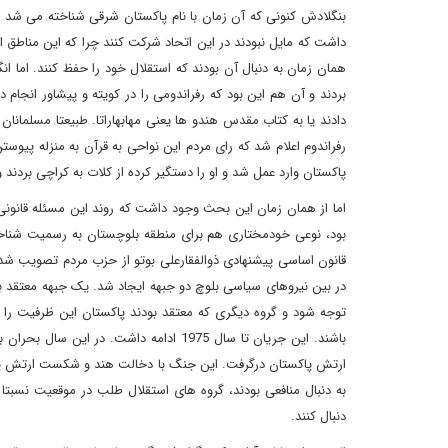
بنگلادش کنونی که آن زمان با نام پاکستان شرقی شناخته می شد 
داشت که مایل نبودند در این اتحاد شرکت کنند چرا که این مناطق ا
همان زمان به دنبال آن بودند که استقلال خود را حفظ کنند. اما ا
بردند و آن هم این بود که رفراندومی را در کویته و پیشاور انجام د
دادند یا به کتاب مقدس هندو ها یعنی مهابهاراتا. طبیعتا مسلمان
رفراندوم اعلام شد که رای مردم این نواحی به قرآن به منزله پی
پاکستان وارد عمل شد و او را دستگیر کرده از کلات به کراچی بردند 
اما از همان زمان این بحث وجود داشت که روند این مسئله قانونی
قانون اساسی پیشنهادی ذوالفقارعلی بوتو از حزب مردم تصویب شد
در بین نیروهای سیاسی بلوچ دو جبهه ایجاد شد. یک جبهه معتقد 
توجه شود و گروه دیگری که معتقد بودند پاکستان این ظرفیت را ن
باشند. این جریان تا سال 1975 ادامه دا
ارتش پاکستان درگرفت. این جنگ با دخالت هند و شکست ارتش پاکست
به دنبال منافعی بودند، گروه های استقلال طلب در موقعیت نسبتا 
دنبال کنند.