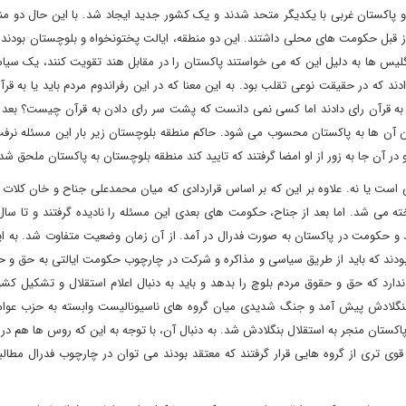
و پاکستان غربی با یکدیگر متحد شدند و یک کشور جدید ایجاد شد. با این حال دو من
ز قبل حکومت های محلی داشتند. این دو منطقه، ایالت پختونخواه و بلوچستان بودند. 
نگلیس ها به دلیل این که می خواستند پاکستان را در مقابل هند تقویت کنند، یک سیا
ادند که در حقیقت نوعی تقلب بود. به این معنا که در این رفراندوم مردم باید یا به قر
ان به قرآن رای دادند اما کسی نمی دانست که پشت سر رای دادن به قرآن چیست؟ بعد ا
وستن آن ها به پاکستان محسوب می شود. حاکم منطقه بلوچستان زیر بار این مسئله نر
و در آن جا به زور از او امضا گرفتند که تایید کند منطقه بلوچستان به پاکستان ملحق ش
 است یا نه. علاوه بر این که بر اساس قراردادی که میان محمدعلی جناح و خان کلات
 و حکومت در پاکستان به صورت فدرال در آمد. از آن زمان وضعیت متفاوت شد. به این
بودند که باید از طریق سیاسی و مذاکره و شرکت در چارچوب حکومت ایالتی به حق و ح
دارد که حق و حقوق مردم بلوچ را بدهد و باید به دنبال اعلام استقلال و تشکیل ک
شت. در این سال بحران بنگلادش پیش آمد و جنگ شدیدی میان گروه های ناسیونالیست وابسته به حزب عو
ان منجر به استقلال بنگلادش شد. به دنبال آن، با توجه به این که روس ها هم در 
قوی تری از گروه هایی قرار گرفتند که معتقد بودند می توان در چارچوب فدرال مطالب