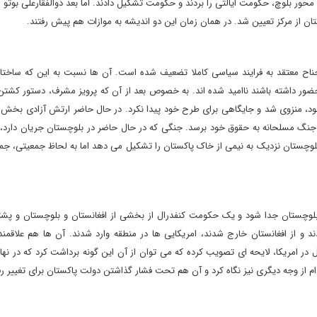
 محور بلوچ، حکومت ایالتی را بردند و حکومت تشکیل دادند. اما بعد ذوالفقارعلی بوتو زی
 از مرکز تعیین شد. در همان زمان این دو اندیشه به موازات هم پیش رفتند.
ناح معتقد به فرایند سیاسی کاملا تضعیف شده است. آن ها نسبت به این که ساختار
حضور داشته باشند ناامید شده اند. به خصوص بعد از آن که پرویز مشرف، دستور کشتن
ز بود، منزوی شد و جایگاهی برای طرح خود پیدا نکرد. در حال حاضر ارتش آزادی بخش
ه جنگ مسلحانه به حقوق خود برسد. جنگی که در حال حاضر در بلوچستان جریان دارد
وچستان نزدیک به نیمی از خاک پاکستان را تشکیل می دهد اما به لحاظ جمعیتی، ج
که بلوچستان جدا شود و یک حکومت کنفدرال از بخشی از افغانستان و بلوچستان و پشت
و از افغانستان خارج شدند، امریکایی ها در منطقه وارد شدند. آن ها هم علاقمند 
ال در امریکا، لایحه ای تصویب کرده که می توان از آن این گونه برداشت کرد که در نها
ام از وجه دیگری نیز نگاه کرد و آن هم تحت فشار گذاشتن دولت پاکستان برای تغییر رف