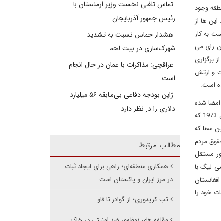
تماس تلفنی نخست وزیر ارمنستان با
طقه وجود
رئیس جمهور آذربایجان
این ها از
ست به کار
هشدار حماس نسبت به تشدید
آن رای می
شهرک‌سازی در بیت‌ لحم
ز برگزاری
عراقچی: مذاکرات با عمان در حال انجام
فت و ارتش
است
ده است.
ژاپن بودجه دفاعی بی‌سابقه ۵۶ میلیارد
 امضا شده
دلاری را در نظر دارد
بود، نوعی خودمختاری هم برای منطقه بلوچستان به رسمیت شناخته می شد. اما بعد از جناح، حکومت های بعدی این مسئله را نادیده گرفتند و تا سال 1973 که
 معنا که
قوق مردم
مطالب مرتبط
شور مستقل
همکاری منطقه‌ای؛ راهی برای ایجاد ثبات
امی لیگ با
در مرز ایران و پاکستان است
افغانستان
ات خود را
تب کریدوری؛ از گوادر تا فاو
مؤلفه های نوظهور ضد امنیتی در خاک