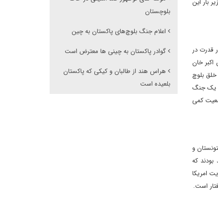
ر بار این
بلوچستان
اعلام جنگ بلوچ‌های پاکستان به چین
 قدرت در
گوادر پاکستان به چینی ها معترض است
 اکبر خان
هراس هند از طالبان و کیکی که پاکستان
 خلق بلوچ
بلعیده است
، یک جنگ
معیت کمی
ونستان و
بودند که
یت امریکا
تار است.