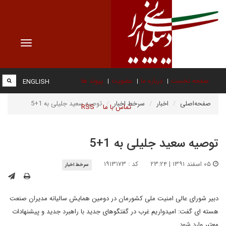
Toggle
vigation
صفحه نخست
درباره ما
عضویت
پیوند ها
ENGLISH
صفحه‌اصلی
اخبار
سرخط اخبار
توصیه سعید جلیلی به 1+5
تماس با ما
RSS
توصیه سعید جلیلی به 1+5
۰۵ اسفند ۱۳۹۱ | ۲۳:۲۴
کد : ۱۹۱۳۱۷۳
سرخط اخبار
دبیر شورای عالی امنیت ملی کشورمان در دومین همایش سالیانه مدیران صنعت
هسته ای گفت: امیدواریم غرب در گفتگوهای جدید با راهبرد جدید و پیشنهادات
معتبر وارد شود.