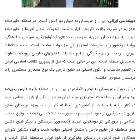
دیپلماسی ایرانی:
ایران و عربستان به عنوان دو کشور کلیدی در منطقه خاورمیانه
همواره در شرایط رقابت تاریخی قرار داشتند. تحولات شمال افریقا و خاورمیانه
عربی به ویژه بحران سوریه علاوه بر تضادهای ایدئولوژیکی، سیاسی و فرهنگی
روابط دوکشور را با تعارضات استراتژیکی نیز مواجه ساخته است. عمده اختلافات
تهران – ریاض بر سر چگونگی تنظیم مناسبات با قدرتهای خارجی ورویکرد متفاوت
به مسایل منطقه است. این در حالی است که قبل از پیروزی انقلاب اسلامی ایران
در تنظیم مناسبات و الگوی امنیتی در خلیج فارس یک نوع همکاری مستمری را با
عربستان سعودی داشت.
در آن دوران، عربستان به نوعی ژاندارمری ایران را در منطقه خلیج فارس پذیرفته
بود و در این راستا تحت استراتژی غرب ایران به عنوان یکی از بازوان نظامی غرب
در کنار ترکیه با حمایت از کشورهای محافظه کار عرب به ویژه عربستان نقش
بارزی در جلوگیری از نفوذ کمونیسم به خاورمیانه داشت. بی تردید با وقوع انقلاب
اسلامی و فروپاشی تز دوستونی امریکا (نیکسون) عربستان و دیگر شیخ نشین
های محافظه کار خلیج فارس با مشکل امنیتی مواجه شدند و ایده تشکیل شورای
همکاری خلج فارس در راستای جلوگیری از نفوذ ایران درمنطقه شکل گرفت و