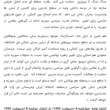
جنگ جنگ تا پیروزی حمایت می کنند. رقابت منطقه ای عدم تمایل طرفین
منازعه چه در عرصه داخلی وچه در سطح خارجی برای کاستن از تنش ها
ومدیریت بحران نشان می دهد که عدم اجماع بین المللی از سوی قدرتهای
خارجی برای تغییر ساختار قدرت سیاسی سوریه ادامه در گیرهای نظامی در
سوریه را به امری اجتناب ناپذیر بدل ساخته است .
هم چنین به دلیل خلاء استراتژیک موجود درسوریه میان مخالفین وموافقین
بشاراسد و نیز منافع متضاد نیروهای مداخله گر دراین بحران امکان حل اختلافات
از طریق نهادهای بین المللی و رویه مسالمت آمیز امکان پذیر نیست. عربستان
سعودی هم تمایلی برای تغییر راهبرد تهاجمی خود نسبت به تحولات سوریه ندارد
و لذا در راستای ترویج سلفی گری در منطقه و رقابت با ایران می کوشد که از ابزار
مالی و نظامی برای دگرگونی های سیاسی درسوریه وانتقام گیری از ایران به دلیل
حمایت از مطالبات گسترده مدنی مردم بحرین استفاده کند . این راهبرد به نوعی
با منافع غرب درمنطقه هم پوشانی دارد. آنچه مسلم است با تداوم بحران سوریه و
افزایش تنش های سیاسی درمنطقه، اختلاف ایران وعربستان نیز وارد فاز
جدیدتری خواهد شد وچگونگی مناسبات دوکشور همسایه نیز تحت تاثیر آن قرار
خواهد گرفت ./
انتشار اولیه: چهارشنبه 4 اردیبهشت 1392/ باز انتشار: دوشنبه 8 اردیبهشت 1392