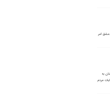
دمشق امر
تان به
بات مردم