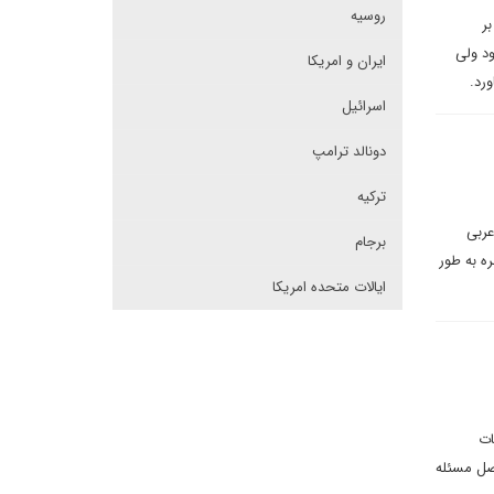
روسیه
ر
د ولی
ایران و امریکا
رد.
اسرائیل
دونالد ترامپ
ترکیه
عربی
برجام
ه به طور
ایالات متحده امریکا
ات
صل مسئله