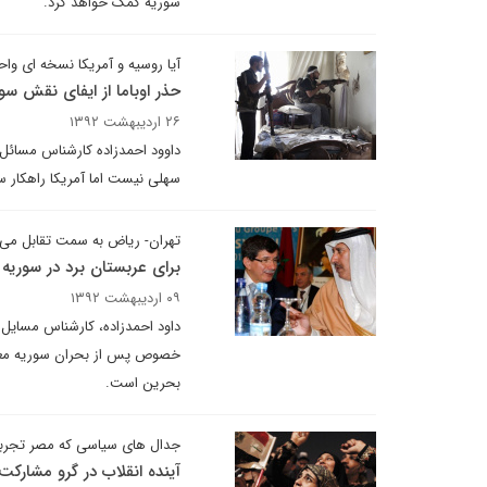
سوریه کمک خواهد کرد.
آیا روسیه و آمریکا نسخه ای واح
حذر اوباما از ایفای نقش سو
۲۶ اردیبهشت ۱۳۹۲
داوود احمدزاده کارشناس مسائل 
سهلی نیست اما آمریکا راهکار 
تهران- ریاض به سمت تقابل می 
برای عربستان برد در سوریه
۰۹ اردیبهشت ۱۳۹۲
داود احمدزاده، کارشناس مسایل خا
خصوص پس از بحران سوریه معتقد ا
بحرین است.
جدال های سیاسی که مصر تجربه
آینده انقلاب در گرو مشارکت 