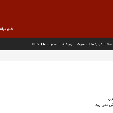
خاورمیانه
خست
درباره ما
عضویت
پیوند ها
تماس با ما
RSS
وان
یش نمی رود