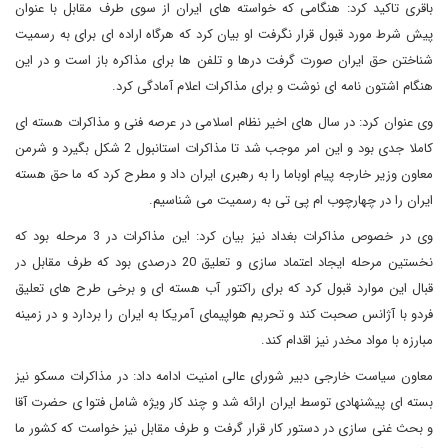
باقری تاکید کرد: هنگامی که خواسته های ایران از سوی طرف مقابل با عنوان
پیش شرط مورد قبول قرار نگرفت او بیان کرد که هرگاه اراده ای برای به رسمیت
شناختن حق ایران صورت گرفت درها و تلفن ها برای مذاکره باز است و در این
هنگام اشتون نامه ای نوشت و برای مذاکرات اعلام آمادگی کرد.
وی عنوان کرد: در سال های اخیر نظام اسلامی در عرصه فنی و مذاکرات هسته ای
کاملا جدی بود و این امر موجب شد تا مذاکرات استانبول 2 شکل بگیرد و شرمن
معاون وزیر خارجه پیام اوباما را به رهبری ایران داد و مطرح کرد که ما حق هسته
ایران را در چهارچوب ام پی تی به رسمیت می شناسیم.
وی در خصوص مذاکرات بغداد نیز بیان کرد: این مذاکرات در 3 مرحله بود که
نخستین مرحله ایجاد اعتماد سازی و تعلیق 20 درصدی بود که طرف مقابل در
قبال این موارد قبول کرد که برای راکتور آب هسته ای و برخی طرح های تعلیق
فردو با آژانس صحبت کند و تحریم هواپیمای آمریکا به ایران را بردارد و در زمینه
مبارزه با مواد مخدر نیز اقدام کند.
معاون سیاست خارجی دبیر شورای عالی امنیت ادامه داد: در مذاکرات مسکو نیز
بسته ای پیشنهادی توسط ایران ارائه شد و چند کار ویژه شامل فتوا ی حضرت آقا
و بحث غنی سازی در دستور کار قرار گرفت و طرف مقابل نیز خواست که کشور ما