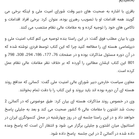
بخشیدیم.
باقری با اشاره به صحبت های دبیر وقت شورای امیت ملی و اینکه برخی می
گویند همه اقدامات او با تصویب رهبری بوده، عنوان کرد: برخی افراد اقدامات و
ناکامی های خود را توجیه کرده و به مقامات عالی نظام منتصب می کنند.
وی با بیان مطلب فوق گفت: در این راستا بنده توصیه می کنم کتاب امنیت ملی و
دیپلماسی هسته ای را مطالعه کنید چرا که این کتاب توسط فردی نوشته شده که
در آن دوره مسئول مذاکرات بوده و در صفحات 76، 177، 186، 294، 308، 798 و
801 این کتاب ایشان مطالبی را آورده که بر خلاف نظر مقامات عالی نظام عمل
کرده است.
معاون سیاست خارجی دبیر شورای عالی امنیت ملی گفت: کسانی که مدافع روند
هسته ای آن دوره بوده اند باید بروند و این کتاب را با دقت تمام بخوانند.
وی در خصوص روند مذاکرات هسته ای بیان کرد: طبق موضوعی که در آلماتی 2
بحث شد اشتون با مقامات عالی 6 کشور صحبت می کند و بعد به جلیلی پاسخ
خواهد داد و در این راستا جلسه ای در روز چهارشنبه در محل کنسولگری ایران در
استانبول میان اشتون و جلیلی برگزار می شود و انتظار آن است که پاسخ وعده
داده شده در آلماتی 2 در این جلسه پاسخ داده شود.