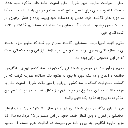
معاون سیاست خارجی دبیر شورای عالی امنیت ادامه داد: مذاکره خود هدف
نیست بلکه وسیله ای برای تامین منافع نظام است و در این راستا باید دید که آیا
در دوره های گذشته طرف مقابل به تعهدات خود پایبند بوده و نقش رهبری در
این خصوص چه بوده است و آیا ایشان روند مذاکرات هسته ای گذشته را تائید
کرده اند یا خیر.
باقری افزود: اخیرا برخی مسئولین گذشته مطرح می کنند که تعلیق انرژی هسته
ای با اجازه کتبی رهبری بوده است و این امر نیازمند ارزیابی و نگاه کسانی است
که در این خصوص درگیر بوده اند.
باقری یادآور شد: در موضوع هسته ای یک دوره با سه کشور اروپایی انگلیس،
فرانسه و آلمان و در یک دوره با پنج به علاوه یک مذاکره صورت گرفت که در
گذشته مسئولیت گفتگو با سه کشور اروپایی را دبیر وقت شورای امنیت ملی بر
عهده داشت که این موضوع در دولت نهم نیز دنبال شد اما در دولت دهم این
مذاکرات به پنج به علاوه یک تغییر یافت.
وی با بیان اینکه موضوع هسته ای ایران در سال 81 کلید خورد و دیدارهای
مختلفی در تهران و وین اتفاق افتاد، افزود: در این مسیر در 15 مردادماه سال 82
وزیر خارجه انگلیس به ایران نامه می نویسد که فعالیت های هسته ای تعلیق