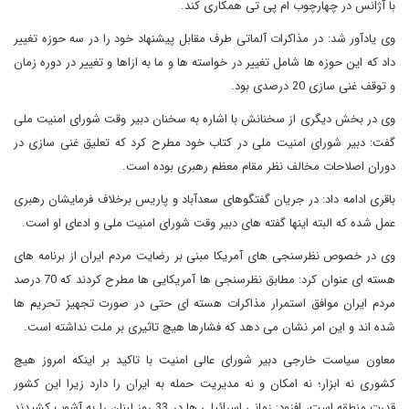
با آژانس در چهارچوب ام پی تی همکاری کند.
وی یادآور شد: در مذاکرات آلماتی طرف مقابل پیشنهاد خود را در سه حوزه تغییر
داد که این حوزه ها شامل تغییر در خواسته ها و ما به ازاها و تغییر در دوره زمان
و توقف غنی سازی 20 درصدی بود.
وی در بخش دیگری از سخنانش با اشاره به سخنان دبیر وقت شورای امنیت ملی
گفت: دبیر شورای امنیت ملی در کتاب خود مطرح کرد که تعلیق غنی سازی در
دوران اصلاحات مخالف نظر مقام معظم رهبری بوده است.
باقری ادامه داد: در جریان گفتگوهای سعدآباد و پاریس برخلاف فرمایشان رهبری
عمل شده که البته اینها گفته های دبیر وقت شورای امنیت ملی و ادعای او است.
وی در خصوص نظرسنجی های آمریکا مبنی بر رضایت مردم ایران از برنامه های
هسته ای عنوان کرد: مطابق نظرسنجی ها آمریکایی ها مطرح کردند که 70 درصد
مردم ایران موافق استمرار مذاکرات هسته ای حتی در صورت تجهیز تحریم ها
شده اند و این امر نشان می دهد که فشارها هیچ تاثیری بر ملت نداشته است.
معاون سیاست خارجی دبیر شورای عالی امنیت با تاکید بر اینکه امروز هیچ
کشوری نه ابزار؛ نه امکان و نه مدیریت حمله به ایران را دارد زیرا این کشور
قدرت منطقه است، افزود: زمانی اسرائیلی ها در 33 روز لبنان را به آشوب کشیدند