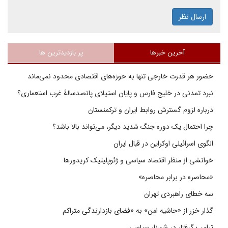
ارسال نظر
آخرین خبرها
پر بازدیدترین ها
حضور هر قدرت خارجی تنها به حوزه‌های اقتصادی محدود نمی‌ماند
نبرد تمدنی در خلیج فارس و پایان استیلای پانصدسالۀ غرب استعماری؟
درباره لزوم گسترش روابط ایران و ترکمنستان
چرا احتمال یک دوره جنگ شدید دیگر، می‌تواند بالا باشد؟
الگوی اسرائیلی اوکراین در قبال ایران
خوانشی از منظر اقتصاد سیاسی و ژئوپلیتیک کریدورها
«محاصره در برابر محاصره»
سه خطای راهبردی تهران
گذار خزر از «حاشیه امن» به «فضای بازدارندگی متراکم
ترامپ گرفتار در شن‌زار سیاسی