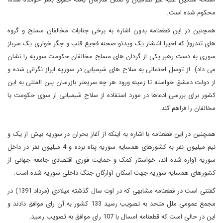
محکوم شده است.
همچنین در این قطعنامه بدون اشاره به برخی جنایات مخالفان مسلح و گروه
های تندرو( که اخیرا انتشار یک ویدئو صحنه فجیع قلب و جگر خواری یک سرباز
سوری به دست رهبر یکی از گردان های مسلح مخالفان حکومت سوریه را نشان
می داد) از توسل احتمالی به سلاح های شیمیایی در سوریه ابراز نگرانی شده و
از دولت دمشق خواسته تا زمینه ورود هر چه سریعتر بازرسان بین المللی به این
کشور برای بررسی ادعاها در مورد استفاده از سلاح شیمیایی از سوی حکومت یا
مخالفان را فراهم کند.
همچنین در این قطعنامه با اشاره به اینکه از آغاز بحران در سوریه بیش از یک و
نیم میلیون نفر به کشورهای همسایه سوریه پناه برده و 4 میلیون نفر در داخل
سوریه آواره شده اند، خواستار کمک و حمایت فوری اقتصادی جامعه جهانی از
کشورهای همسایه سوریه جهت اسکان آوارگان جنگ داخلی سوریه شده است.
گفتنی است در قطعنامه مشابهی که در اوت سال گذشته میلادی (مرداد 1391) در
مجمع عمومی ملل متحد به تصویب رسید 133 کشور به آن رای موافق دادند و
این در حالی است که قطعنامه امسال با 107 رای موافق به تصویب رسید.