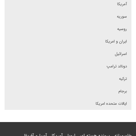
آمریکا
سوریه
روسیه
ایران و امریکا
اسرائیل
دونالد ترامپ
ترکیه
برجام
ایالات متحده امریکا
خاورمیانه
پرونده هسته ای
اروپا
آمریکا
آسیا و آفریقا