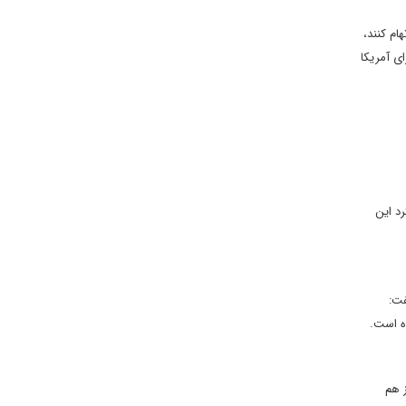
ام کنند،
ی آمریکا
اره کرد این
فت:
ده است.
ز هم