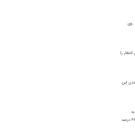
. وی
نتظار را
شدن این
به
سفارش "نیویورک تایمز" و شبکه خبری سی.بی.اس انجام گرفته فقط ۲۴ درصد نظردهندگان گفته اند که آمریکا موظف است در سوریه مداخله نظامی کند. ۶۲ درصد