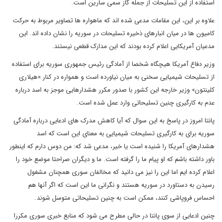
استفاده از این تسلیحات از جمله گاز سمی سارین است.
علاوه بر این، این مقامات مدعی شده اند که ماهواره ها تصاویر مربوط به حرکت
کامیون ها در میان انبارهای ذخیره تسلیحات در سوریه را نشان داده اند. این
مدعیان آمریکایی اعلام کرده بودند که این مدارک قطعی نیستند.
وزیر دفاع آمریکا هیچگاه شخصا از آمادگی رئیس جمهوری سوریه برای استفاده
از تسلیحات شیمیایی سخنی به میان نیاورده است و همواره در کنار «هیلاری
کلینتون» وزیر خارجه این کشور با صدور مکرر هشدارهایی موجز به اسد درباره
عدم به کارگیری چنین تسلیحاتی وارد عمل شده است.
پانتا امروز در پاسخ به این سوال که آیا کاهش مدرک های ادعایی درباره آمادگی
سوریه برای به کارگیری تسلیحات شیمیایی به معنای این است که اسد
هشدارهای آمریکا را شنیده است یا خیر، مدعی شد که: من دوس دارم که اینطور
باور داشته باشم که او پیام ما را گرفته است. ما و دیگران صراحتا موضع خود را
اعلام کرده ایم اما این را نیز می دانید که مخالفان سوری همچنان مشغول
رسیدن به دستاورد در سوریه هستند و نگرانی ما این است که اگر آنها هم
احساس فروپاشی کنند، ممکن است به چنین تسلیحاتی متوسل شوند.
چنین ادعایی از سوی پانتا در حالی مطرح می شود که منابع خبری سوری مکررا