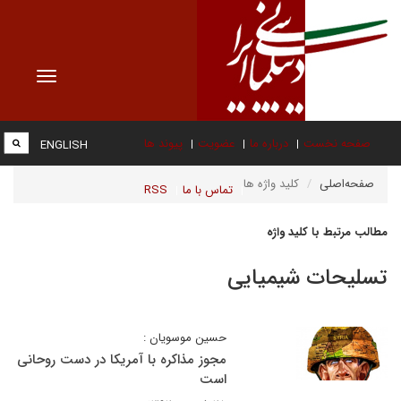
Toggle
vigation
صفحه نخست
درباره ما
عضویت
پیوند ها
ENGLISH
صفحه‌اصلی
کلید واژه ها
تماس با ما
RSS
مطالب مرتبط با کلید واژه
تسلیحات شیمیایی
حسین موسویان :
مجوز مذاکره با آمریکا در دست روحانی
است