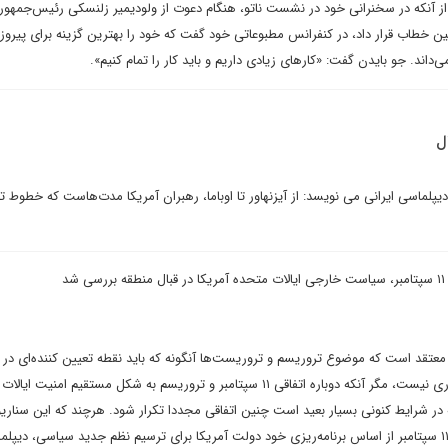
 آنکه در سخنرانی خود در نشست ناتو، هنگام دعوت از ولودیمیر زلنسکی رئیس‌جمهور 
وتین خطاب قرار داد، در کنفرانس مطبوعاتی خود گفت که خود را بهترین گزینه برای پیروز
ل
یپلماسی ایرانی می نویسد: از آیزنهاور تا اوباما، رهبران آمریکا مدت‌هاست که خطوط تع
د
معتقد است که موضوع تروریسم و تروریست‌ها آنگونه که باید نقطه تعیین کننده‌ای در پ
شکست نامزدهای ریاست جمهوری نیست، مگر آنکه دوباره اتفاقی ۱۱ سپتامبر و تروریسم به شکل مستقیم امنیت
ه در شرایط کنونی بسیار بعید است چنین اتفاقی مجددا تکرار شود. هرچند که این سنار
هم مطرح است که اساساً واقعه ۱۱ سپتامبر از اساس برنامه‌ریزی خود دولت آمریکا برای ترسیم نظم جدید سیاسی، دیپ