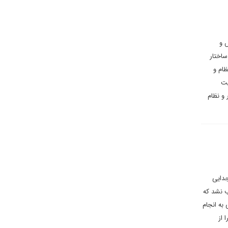
س و
ساختار
ظام و
یت
 و نظام
جدایی
ب نشد که
 به انجام
 از