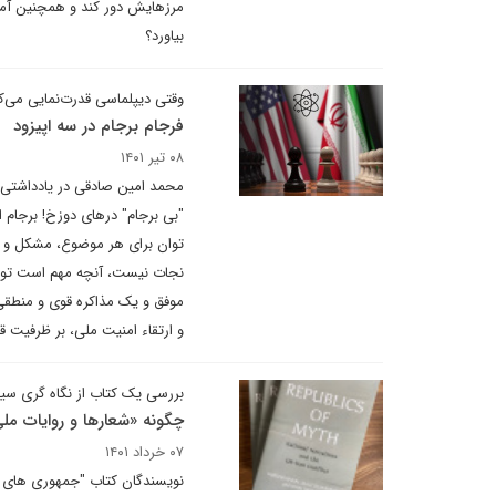
مرزهایش دور کند و همچنین آما
بیاورد؟
وقتی دیپلماسی قدرت‌نمایی می‌ک
فرجام برجام در سه اپیزود
۰۸ تیر ۱۴۰۱
محمد امین صادقی در یادداشتی بر
"بی برجام" درهای دوزخ! برجام 
توان برای هر موضوع، مشکل و مس
نجات نیست، آنچه مهم است توجه
موفق و یک مذاکره قوی و منطقی 
و ارتقاء امنیت ملی، بر ظرفیت ق
بررسی یک کتاب از نگاه گری س
چگونه «شعارها و روایات ملی»
۰۷ خرداد ۱۴۰۱
نویسندگان کتاب "جمهوری های خی