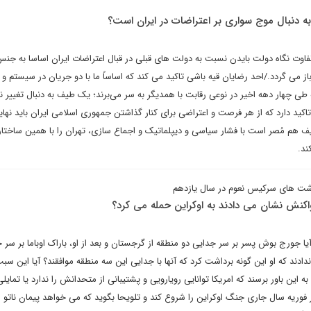
ه دنبال موج سواری بر اعتراضات در ایران است؟
ه تفاوت نگاه دولت بایدن نسبت به دولت های قبلی در قبال اعتراضات ایران اساسا به جن
ز می گردد./احد رضایان قیه باشی تاکید می کند که اساساً ما با دو جریان در سیستم و 
 طی چهار دهه اخیر در نوعی رقابت با همدیگر به سر می‌برند؛ یک طیف به دنبال تغییر ن
کید دارد که از هر فرصت و اعتراضی برای کنار گذاشتن جمهوری اسلامی ایران باید نها
یف هم مُصر است با فشار سیاسی و دیپلماتیک و اجماع سازی، تهران را با همین ساختار
ند.
شت های سرکیس نعوم در سال یازدهم
واکنش نشان می دادند به اوکراین حمله می کرد؟
ا جورج بوش پسر بر سر جدایی دو منطقه از گرجستان و بعد از او، باراک اوباما بر سر 
ند که او این گونه برداشت کرد که آنها با جدایی این سه منطقه موافقند؟ آیا این سب
ین باور برسند که امریکا توانایی رویارویی و پشتیبانی از متحدانش را ندارد یا تمایلی
 فوریه سال جاری جنگ اوکراین را شروع کند و تلویحا بگوید که می خواهد پیمان ناتو را