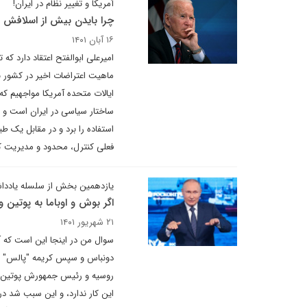
آمریکا و تغییر نظام در ایران!
چرا بایدن بیش از اسلافش ب
۱۶ آبان ۱۴۰۱
امیرعلی ابوالفتح اعتقاد دارد ک
ماهیت اعتراضات اخیر در کشور با
ایالات متحده آمریکا مواجهیم که
ساختار سیاسی در ایران است و تا
استفاده را برد و در مقابل یک ط
فعلی کنترل، محدود و مدیریت ک
یازدهمین بخش از سلسله یاددا
اگر بوش و اوباما به پوتین 
۲۱ شهریور ۱۴۰۱
سوال من در اینجا این است که آی
دونباس و سپس کریمه "پالس" نداد
روسیه و رئیس جمهورش پوتین به ا
این کار ندارد، و این سبب شد در