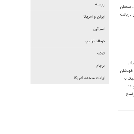
روسیه
. سخنان
ی دریافت
ایران و امریکا
اسرائیل
دونالد ترامپ
ترکیه
ارت برای
برجام
ندارد زندگی خودشان
ایالات متحده امریکا
که برای ایجاد شغل خوب است. در نظرسنجی موسسه ریگان در ژوئیه ۲۰۲۳ نزدیک به
۵۸ درصد از پاسخ دهندگان معتقد بودند که مذاکره برای توافقات تجاری مطلوب باید یک اولویت سیاست خارجی باشد و ۶۲
پاسخ