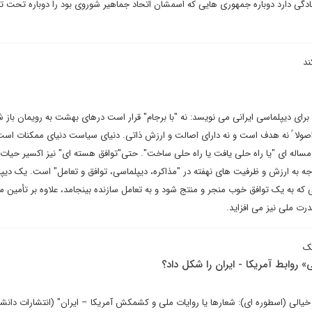
دگی دارد دوباره جمهوری هایی که اسمشان اتحاد جماهیر شوروی بود را دوباره تحت 
ند
ای دیپلماسی ایرانی می نویسد: نه "با برجام" قرار است درهای بهشت به رویمان باز ش
اصولا ً نه هدف است و نه دارای اصالت و ارزش ذاتی. دنیای سیاست دنیای ممکنات اس
اله ای "یا راه حلی یافت یا راه حلی ساخت". حتی"توافق هسته ای" نیز اکسیر حیات و
 به ارزش و ظرفیت های نهفته در "مذاکره، دیپلماسی، توافق و تعامل" است. یک دیپ
که به یک توافق خوب منجر و منتج شود و به تعامل سازنده بینجامد، علاوه بر تأمین م
درت ملی نیز می افزاید.
یک
 روابط آمریکا - ایران را شکل داد؟
الی (اسطوره ای): شعارها یا روایات ملی و کشمکش آمریکا – ایران" (انتشارات دانش