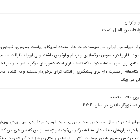
 اوکراین
روابط بین الملل است
ای دیپلماسی ایرانی می نویسد: دولت های متعدد آمریکا با ریاست جمهوری، کلینتون، ا
ت با اروپا در خصوص یوگسلاوی و برجام و اوکراین داشتند ولی اروپا با ظرافت سیاسی 
افع اروپا سوء استفاده کرده بلکه تاسف بارتر اینکه کشورهای درگیر با امریکا را نیز اغف
سفانه از بصیرت لازم برای پیشگیری از اتلاف انرژی برخوردار نیستند و به اشتباه امریک
ل می بینند.
روی ایالات متحده
ستورکار بایدن در سال ۲۰۲۳
 موفق شد در دو سال نخست ریاست جمهوری خود با وجود میدان‌های مین پیش رویش 
 را در بحران‌های جنگ های منطقه درگیر می‌کرد به ویژه بعد از این که نیروهای این کشو
رتیب رئیس جمهور بایدن موفقیت دکترین اوباما در راستای پرهیز از درگیر شدن در جنگ