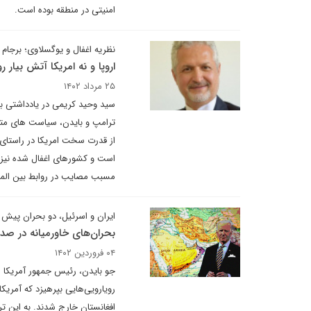
امنیتی در منطقه بوده است.
نظریه اغفال و یوگسلاوی؛ برجام و
اروپا و نه امریکا آتش بیار 
۲۵ مرداد ۱۴۰۲
سید وحید کریمی در یادداشتی بر
ترامپ و بایدن، سیاست های متفاو
از قدرت سخت امریکا در راستای من
است و کشورهای اغفال شده نیز متا
مسبب مصایب در روابط بین المل
ایران و اسرئیل، دو بحران پیش 
بحران‌های خاورمیانه در صدر د
۰۴ فروردین ۱۴۰۲
جو بایدن، رئیس جمهور آمریکا
رویارویی‌هایی بپرهیزد که آمریکا
افغانستان خارج شدند. به این ت