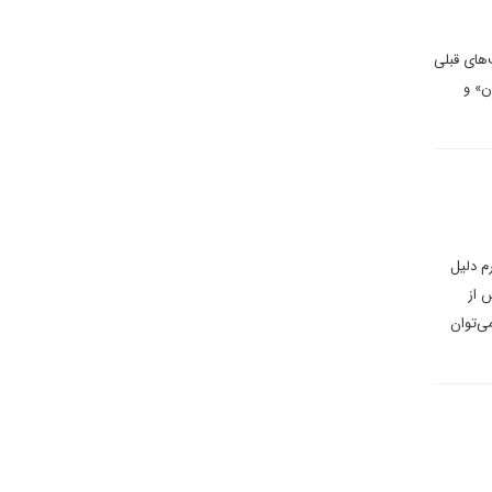
های قبلی
ن» و
م دلیل
 از
ی‌توان