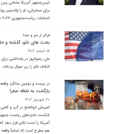
ئیس‌جمهور آمریکا ساعاتی پس از
برای سخنرانی، او را ولادیمیر پ
انتخابات ریاست‌جمهوری ۲۰۲۴ می‌داند. جو بایدن گفت: «کارهای زیادی داریم و باید کار را تمام کنیم».
فراتر از سر و صدا:
بحث های ناتو، گذشته و حا
۱۵ اسفند ۱۴۰۲
علی رضوانپور در یادداشتی برای د
ائتلاف ناتو را زیر سوال برده‌اند.
در بیست و دومین سالگرد واقعه ۱۱ سپتامبر، سیاست خارجی ایالات متحده آمریکا در قبال منطقه بررسی ش
بازگشت به نقطه صفر!
۲۰ شهریور ۱۴۰۲
امیرعلی ابوالفتح در گپ و گفتی 
آمریکا را تحت تاثیر قرار دهد ک