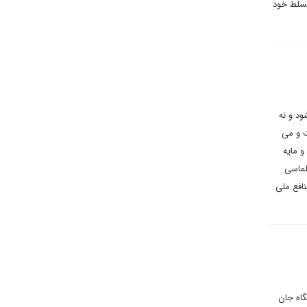
تسلط خود
ود و نه
ت و می
 مایه
لماسی
نافع ملی
گاه جان