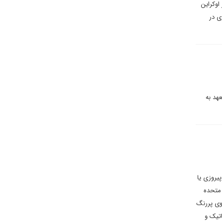
اوکراین
ی در
هد به
یروزی یا
 ایالات متحده
یوی پررنگ
لماتیک و