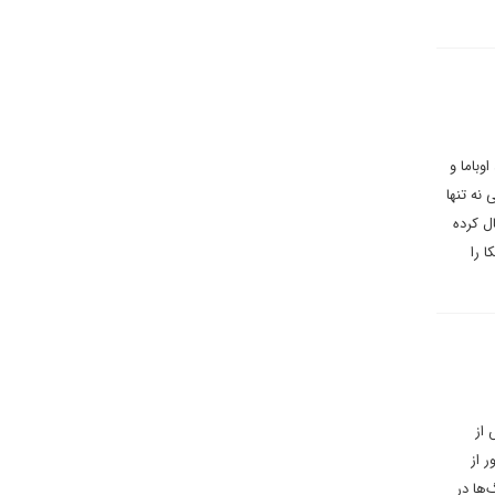
وباما و
نه تنها
ال کرده
ا را
از
ر از
‌ها در