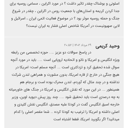
اسلونی و بوشناک چقدر تاثیر داشت ؟ در مورد اکراین ، مساعی روسیه برای
جدا کردن کریمه و استان‌های با جمعیت روس در اکراین ، چقدر در شروع
جنگ و حمله روسیه موثر بود ؟ در موضوع فعالیت اتمی ایران ، اسرائیل و
لابی صهیونیست در آمریکا شاخص اصلی فشار به ایران نیست؟
وحید کریمی
۲۹ مرداد ۱۴۰۲ | ۲۰:۵۶
در پاسخ سوالات دو عزیز ….. حوزه تخصصی من رابطه
ویژه انگلیس و امریکا و ناتو و اتحادیه اروپایی است ….. باید در مورد آنچه
سوال شده تحقیق کرد و تزدکتری است …. آنچه مسلم است؛ امریکا در
هیچ جنگی در خارج از قاره امریکا، بدون مشورت و همراهی لندن شرکت
نداشته و در چند مثال که آوردم، لندن محرک بوده است و برجام هم
همینطور …. در این مورد که نقش انگلیس و امریکا در جنگ های خاورمیانه
به چه درصدی است باید تحقیق شود ….. چند روز پیش دیوید اوین، وزیر
خارجه اسبق انگلیس گفت در کودتا علیه مصدق، انگلیس نقش کلیدی و
اصلی داشته و امریکا را ترغیب به کودتا کرده … شما مقصر اصلی را کدام
میدانید؟ اگر بگویید امریکا، قطعا اشتباه است