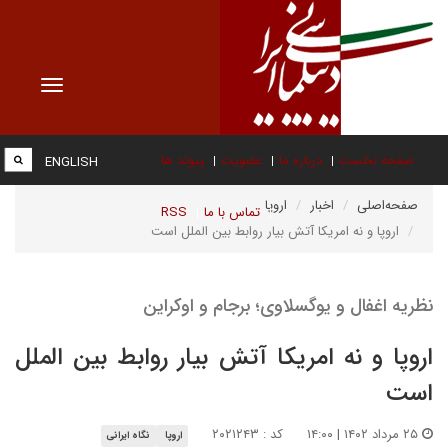
Toggle
vigation
صفحه نخست
درباره ما
عضویت
پیوند ها
ENGLISH
صفحه‌اصلی
اخبار
اروپا
تماس با ما
RSS
اروپا و نه امریکا آتش بیار روابط بین الملل است
نظریه اغفال و یوگسلاوی؛ برجام و اوکراین
اروپا و نه امریکا آتش بیار روابط بین الملل
است
۲۵ مرداد ۱۴۰۲ | ۱۴:۰۰
کد : ۲۰۲۱۲۴۳
اروپا
نگاه ایرانی