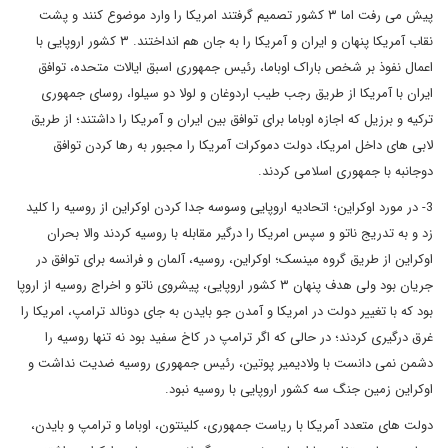
پیش می رفت اما ۳ کشور تصمیم گرفتند امریکا را وارد موضوع کنند و پشت
نقاب آمریکا پنهان و ایران و آمریکا را به جان هم انداختند. ۳ کشور اروپایی با
اعمال نفوذ بر شخص باراک اوباما، رئیس جمهوری اسبق ایالات متحده، توافق
ایران با آمریکا از طریق رجب طیب اردوغان و لولا دو سیلوا، روسای جمهوری
ترکیه و برزیل که اجازه اوباما برای توافق بین ایران و آمریکا را داشتند؛ از طریق
لابی های داخل امریکا، دولت دموکرات آمریکا را مجبور به رها کردن توافق
دوجانبه با جمهوری اسلامی کردند.
3- در مورد اوکراین؛ اتحادیه اروپایی وسوسه جدا کردن اوکراین از روسیه را کلید
زد و به تدریج ناتو و سپس امریکا را درگیر مقابله با روسیه کردند والا بحران
اوکراین از طریق گروه مینسک؛ اوکراین، روسیه، آلمان و فرانسه برای توافق در
جریان بود ولی هدف پنهان ۳ کشور اروپایی، پیشروی ناتو و اخراج روسیه از اروپا
بود که با تغییر دولت در امریکا و آمدن جو بایدن به جای دونالد ترامپ، امریکا را
غرق درگیری کردند؛ در حالی که اگر ترامپ در کاخ سفید بود نه تنها روسیه را
دشمن نمی دانست با ولادیمیر پوتین، رئیس جمهوری روسیه ضدیت نداشت و
اوکراین زمین جنگ سه کشور اروپایی با روسیه نبود.
دولت های متعدد آمریکا با ریاست جمهوری، کلینتون، اوباما و ترامپ و بایدن،