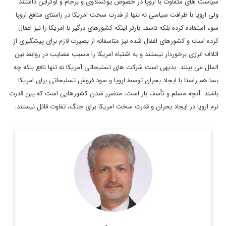
سیاست های متفاوت با اروپا در خصوص یوگسلاوی و برجام و اوکراین داشتند
ولی اروپا با ظرافت سیاسی نه تنها از قدرت سخت امریکا در راستای منافع اروپا
سوء استفاده کرده بلکه تاسف بارتر اینکه کشورهای درگیر با امریکا را نیز اغفال
کرده است و کشورهای اغفال شده نیز متاسفانه از بصیرت لازم برای پیشگیری از
اتلاف انرژی برخوردار نیستند و به اشتباه امریکا را مسبب مصایب در روابط بین
الملل می بینند. بدیهی است شرکت های تسلیحاتی آمریکا نه تنها نافع بلکه چه
بسا هم راستا با ایجاد بحران توسط اروپا و سود فروش تسلیحاتی برای امریکا
باشند. آنچه مسلم و تأسف بار است، متضرر شدن کشورهایی است که بین قدرت
نرم اروپا در ایجاد بحران و قدرت سخت امریکا برای جنگ، تفاوت قائل نیستند.
دیپلمات و دکترای روابط بین الملل که در حال حاضر در گروه اروپا/
امریکای دفتر مطالعات سیاسی و بین المللی وزارت امور خارجه
فعالیت دارد.
اطلاعات بیشتر