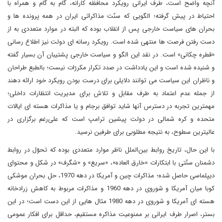
آنچه واضح است، طرف ایرانی رویکرد محافظه کارانه، گام به گام و همراه با
احتیاط در پیش گرفته؛ الگویی که سنّت مذاکراتی ایران در همه پرونده ها و
بحران های سیاست خارجی پس از انقلاب بوده که البته در موارد متعددی به از
دست رفتن فرصت ها منتهی شده است. رویکرد رسانه ای دولت نیز اطلاع رسانی
«قطره چکانی» است. در نقد این الگو و سیاست خارجی پشتیبان آن بسیار گفته
و شنیده شده است و این یادداشت در صدد تکرار مکررّات نیست؛ بالطبع طراحان
و ناظران این سیاست می توانند دلایلی برای درست بودن رویکرد خود ارائه دهند
از جمله عدم اعتماد به طرف مقابل و تلاش برای مدیریت انتظارات داخلی؛
مهمترین تجربه در دسترس آنها شاید توافق برجام و یا مذاکرات هسته ای ایالات
متحده و کره شمالی در دولت پیشین ترامپ است که علی‌رغم برگزاری در
عالیترین سطوح، به نتیجه مطلوبی برای طرفین نرسید.
با این حال، تاریخ روابط بین‌الملل ناظر موارد متعددی بوده که تحوّل در روابط
دشمنان سنّتی با ابتکارات «خارق العاده»، «سریع» و «شگرف» در شکل و محتوای
دیپلماسی حاصل شده؛ مذاکرات چین و آمریکا در دهه 1970، حل بحران موشکی
کوبا میان آمریکا و شوروی در دهه 1960 و مذاکرات مربوط به کاهش زرادخانه
هسته ای آمریکا و شوروی در دهه 1980 مثال هایی از این دست است؛ در این
بستر، اصرار طرف ایرانی بر ممنوعیت مذاکره مستقیم، حداقل برای افکار عمومی