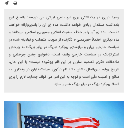
وحید نوری در یادداشتی برای دیپلماسی ایرانی می نویسد: بالطبع این
یادداشت منتقدان زیادی خواهد داشت؛ عده ای آن را بلندپروازانه خواهند
دانست؛ عده ای آن را بر خلاف ماهیت انقلابی جمهوری اسلامی می‌دانند و
عده دیگری احتمالاً «غیرعملی»؛ نگارنده از هویت متصلب و نهادینه شده در
سیاست خارجی ایران و نیازمندی رویکرد «بزرگ در برابر بزرگ» به چرخش
استراتژیک در سیاست خارجی واقف است؛ دشواری چنین چرخشی و
ملاحظات فکری تصمیم سازان بر این قلم پوشیده نیست؛ با این حال،
تاریخ روابط بین‌الملل نشان داده نام نیکوی سیاستمداران در وفاداری به
منافع و امنیت ملّی است و توجه به این امر، می تواند جسارت لازم را برای
اتخاذ رویکرد بزرگ در برابر بزرگ هموار سازد.