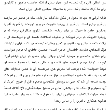
بین المللی قابل درک نیست؛ این اصرار بیش از آنکه خاصیت ماهوی و کارکردی
برای مذاکرات داشته باشد، ناظر به مناسبات سیاسی داخلی ایران است.
طرف ایرانی نه تنها به تحوّل در شکل مذاکرات نیاز دارد، بلکه در محتوا نیز نیازمند
بازنگری جدی است؛ بازنگری از رویکرد «کوچک در برابر کوچک» یا گام به گام به
رویکردی جامع یا «بزرگ در برابر بزرگ»؛ شکست الگوی مذاکراتی برجام که بر
رویکرد «کوچک در برابر کوچک» و تفکیک اختلافات هسته ای و غیرهسته ای با
ایالات متحده مبتنی بود، اکنون بر کسی پوشیده نیست؛ چرا که برقراری ارتباطات
مؤثر اقتصادی نیازمند «اطمینان خاطر» است؛ اطمینان خاطری که برجام نتوانست
برای فعالان اقتصادی و سرمایه گذاران جهانی برای حضور در ایران فراهم آورد؛
گرچه با توافق برجام، تحریم های اقتصادی و مالی مرتبط با موضوع هسته ای
موقتاً «متوقف» شده بودند، اما تحریم های غیرهسته ای با همان مجازات های
شدید، به مانند شمشیر داموکلاس بر فراز همه نهادهای مالی بین المللی افراشته
بودند؛ نتیجه آن شد که حتی در روزهای شکوفایی برجام و قبل از خروج آمریکا از
آن، بسیاری از بانک ها و نهادهای مالی در سطح سیاستگذاری (Policy)، اساساً
انجام هرگونه تراکنش با جغرافیای ایران را ممنوع ساختند و به بیان عامیانه، قید
هرگونه همکاری با ایران را از اساس زدند!
اینک تقریباً سه ماه از آغاز دولت جدید ایالات متحده می گذرد؛ در این فضا به نظر