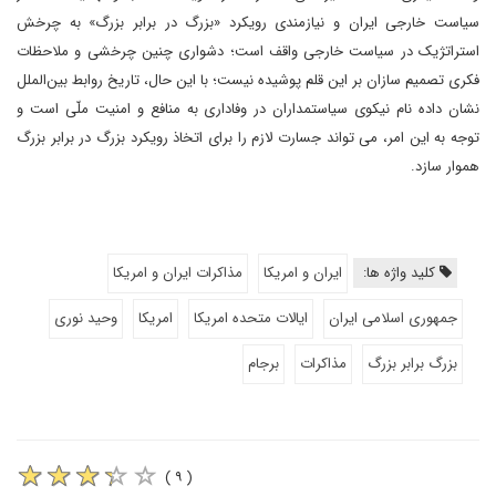
سیاست خارجی ایران و نیازمندی رویکرد «بزرگ در برابر بزرگ» به چرخش
استراتژیک در سیاست خارجی واقف است؛ دشواری چنین چرخشی و ملاحظات
فکری تصمیم سازان بر این قلم پوشیده نیست؛ با این حال، تاریخ روابط بین‌الملل
نشان داده نام نیکوی سیاستمداران در وفاداری به منافع و امنیت ملّی است و
توجه به این امر، می تواند جسارت لازم را برای اتخاذ رویکرد بزرگ در برابر بزرگ
هموار سازد.
کلید واژه ها:
ایران و امریکا
مذاکرات ایران و امریکا
جمهوری اسلامی ایران
ایالات متحده امریکا
امریکا
وحید نوری
بزرگ برابر بزرگ
مذاکرات
برجام
( ۹ )