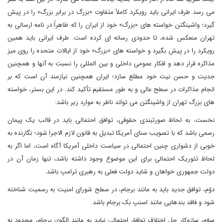
می رسد طرف ایرانی باید رویکرد کاملاً متفاوت «بزرگ در برابر بزرگ» را در پیش
گیرد؛ واشینگتن خواسته های «بزرگ» خود از ایران را که ظاهراً در نامه ارسالی به
تهران منعکس شده، تا حدودی رسانه ای کرده است. طرف ایرانی باید همین
رویکرد را در پیش بگیرد و خواسته های «بزرگ» خود از ایالات متحده را روی میز
مذاکره قرار دهد و افکار عمومی داخلی و بین المللی را نسبت به آنها و همچنین
جدیت و حسن نیت خود مطلع سازد؛ ایران همچنین نیازمند آن است که بر
انجام مذاکرات در سطح عالی و به طور مستقیم تأکید کند. در این بستر، خواسته
های بزرگ تهران از واشینگتن می تواند ناظر به موارد زیر باشد:
نخست، به لحاظ صورتبندی حقوقی، توافق احتمالی باید در قالب یک پیمان
رسمی باشد که با تصویب سنای آمریکا تبدیل به قانون لازم الاجرا شود؛ نگارنده به
خوبی از دشواری چنین احتمالی در سیاست داخلی آمریکا آگاه است، اما اگر به
لحاظ تئوریک احتمالی برای این موضوع وجود داشته باشد، تنها زمان آن در
دولت جمهوری خواهان و شاید دولت فعلی به رهبری ترامپ باشد.
دوّم، توافق جدید باید به مانند برجام، در سطح شورای امنیت به رسمیت شناخته
شود و فاقد بندهایی مانند اسنپ بک برجام باشد.
سوّم، سازوکار حل اختلاف توافق احتمالی نباید به مانند الگوی برجام، محدود به