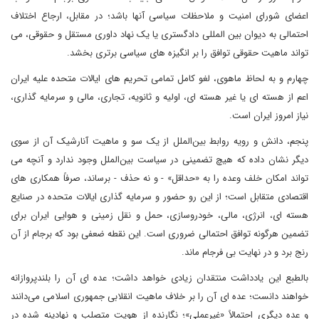
اعضای شورای امنیت و ملاحظات سیاسی آنها باشد؛ در مقابل، ارجاع اختلاف
احتمالی به دیوان بین المللی دادگستری یا یک نهاد داوری مستقل و حقوقی، می
تواند ماهیت حقوقی توافق را بر انگیزه های سیاسی برتری بخشد.
چهارم و به لحاظ ماهوی، لغو کامل تمامی تحریم های ایالات متحده علیه ایران
اعم از هسته ای یا غیر هسته ای، اولیه و ثانویه، تجاری، مالی و سرمایه گذاری،
نیاز امروز ایران است.
پنجم، دانش و رویه روابط بین‌الملل از یک سو و ماهیت آنارشیک آن از سوی
دیگر نشان داده که هیچ تضمینی در سیاست بین‌الملل وجود ندارد و آنچه می
تواند امکان خلف وعده را به «حداقل» - و نه حذف - برساند، صرفاً همکاری های
اقتصادی متقابل است؛ از این رو حضور و سرمایه گذاری ایالات متحده در صنایع
هسته ای، انرژی، مالی، خودروسازی، حمل و نقل زمینی و هوایی ایران برای
تضمین هرگونه توافق احتمالی ضروری است. این نقطه ضعفی بود که برجام از آن
رنج برد و در نهایت بی فرجام ماند.
بالطبع این یادداشت منتقدان زیادی خواهد داشت؛ عده ای آن را بلندپروازانه
خواهند دانست؛ عده ای آن را بر خلاف ماهیت انقلابی جمهوری اسلامی می‌دانند
و عده دیگری احتمالاً «غیرعملی»؛ نگارنده از هویت متصلب و نهادینه شده در