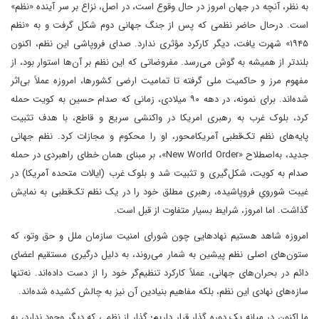
به نظر، آنچه در جهان امروز در حال وقوع است، در اصل، نزاع بر سر آینده «نظم»
است. درحال حاضر نظمی که پس از جنگ جهانی دوم شکل گرفت و به «نظم
۱۹۴۵» شهرت یافت، دیگر کارکرد مؤثری ندارد. صدای فروپاشی این نظم، اکنون
بلندتر از همیشه به گوش می‌رسد. مفروضاتی که این نظم بر آن‌ها استوار بود، از
مفهوم مرز و حاکمیت ملی گرفته تا تمامیت ارضی کشورها، امروزه عملاً بی‌اثر
شده‌اند. برای نمونه، در دهه ۹۰ میلادی، زمانی که صدام حسین به کویت حمله
کرد، بلوک غرب به رهبری امریکا در واکنشی سریع و قاطع، با هدف تثبیت
پایه‌های نظم تک‌قطبی آمریکامحور، او را محکوم و مجازات کرد. نظم جهانی
جدید، به‌اصطلاح «New World Order»، بر مبنای همان خطای راهبردی در حمله
صدام به کویت، شکل‌گیری و تثبیت شد و بلوک غرب (ایالات متحده آمریکا) در
غیبت شورویِ فروپاشیده، رهبری مطلق خود را در یک نظم تک‌قطبی به نمایش
گذاشت. اما امروز، شرایط بسیار متفاوت از قبل است.
امروزه شاهد هستیم نهادهایی چون شورای امنیت سازمان ملل و حق وتو، که
ستون‌های اصلی نظم پیشین به شمار می‌روند، به دلیل درگیری مستقیم اعضای
دائم در بحران‌های جهانی، عملاً کارکرد تنظیم‌گر خود را از دست داده‌اند. نه‌تنها
سازه‌های نهادی این نظم، بلکه مفاهیم بنیادین آن نیز به چالش کشیده شده‌اند.
ما اکنون در میانه‌ یک دوره‌ گذار قرار داریم؛ گذار از نظمی که دیگر وجود ندارد، به