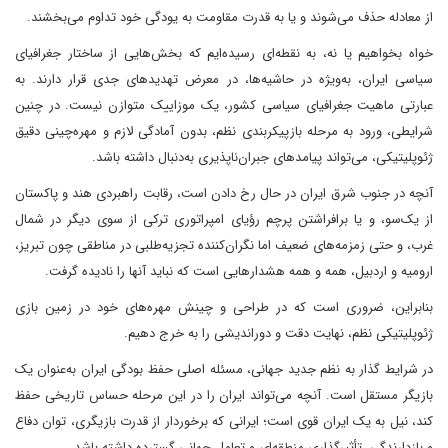
از معادله حذف می‌شوند و یا به قدرت مقاومت به یودگی خود تداوم می‌بخشند.
خواه بخواهیم یا نه، به نقطه‌ای رسیده‌ایم که بخش‌هایی از ساختار جغرافیای
سیاسی ایران، به‌ویژه در حاشیه‌ها، در معرض تهدیدهای جدی قرار دارند. به
عبارتی ماهیت جغرافیای سیاسی کشور، یک موزاییک متوازن نیست. در چنین
شرایطی، ورود به مرحله‌ بازپیکربندی نظم، بدون آمادگی لازم و مهره‌چینی دقیق
ژئوپلیتیکی، می‌تواند پیامدهای جبران‌ناپذیری به‌دنبال داشته باشد.
آنچه در جنوب شرق ایران در حال رخ دادن است، رقابت راهبردی هند و پاکستان
از یک‌سو، و یا برافراشتن پرچم رؤیای امپراتوری ترکی از سوی دیگر در شمال
غرب، و حتی زمزمه‌های ضعیف اما نگران‌کننده تجزیه‌طلبی در مناطقی چون تبریز،
ارومیه و اردبیل، همه و همه هشدارهایی است که نباید آنها را نادیده گرفت.
بنابراین، ضروری است که در طراحی و چینش مهره‌های خود در زمین بازی
ژئوپلیتیکی نظم، نهایت دقت و دوراندیشی را به خرج دهیم.
در شرایط گذار به نظم جدید جهانی، مسئله اصلی حفظ بودگی ایران به‌عنوان یک
بازیگر مستقل است. آنچه می‌تواند ایران را در این مرحله حساس تاریخی حفظ
کند، نیل به یک ایران قوی است؛ ایرانی که برخوردار از قدرت بازیگری، توان دفاع
و بازدارندگی، تأثیرگذاری منطقه‌ای و تعامل جهانی گسترده داشته باشد.