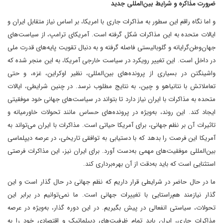
ضرورت مذاکره و شرایط بین‌المللی جدید
و اما نگاه راقم این سطور به مذاکرات جاری با امریکا، بر اساس نیاز متقابل ایران و
ایالات متحده به این مذاکرات شکل گرفته است. آمریکای ترامپ، از سیاست‌های
جهان‌وطن‌گرایانه و گلوبالیستی فاصله گرفته و به دنبال تقویت پایه‌های قدرت ملی
در داخل است. این تغییر رویکرد در سیاست خارجی آمریکا، به این منجر شده که
واشینگتن در بسیاری از پرونده‌های بین‌المللی، نظیر اوکراین، غزه، و حتی
تعاملاتش با نتانیاهو و چین، به نتایج مطلوب نرسد. در چنین شرایطی، ایالات
متحده به مذاکرات با ایران نیاز دارد تا بتواند در سیاست‌های جهانی خود موفقیتی
ایجاد کند. این روند، به‌ویژه در پرونده‌های حساس مانند تحولات خاورمیانه و
تاثیرات آن بر نظم جهانی، برای آمریکا حیاتی است. مذاکرات با ایران می‌تواند به
آمریکا این فرصت را بدهد که با دستیابی به توافقی تاریخی، در عرصه دیپلماسی
بین‌المللی موفقیت‌های مهمی به‌دست آورد. برای ایران نیز، این مذاکرات فرصتی
استثنایی است که باید به‌دقت از آن بهره‌برداری کند.
ما در حال حاضر در شرایطی قرار داریم که نظم جهانی در حال گذار است و این
گذار نیازمند هم‌راستایی با تغییرات جهانی است. ما نمی‌توانیم در برابر این
تحولات، سیاستی انفعالی در پیش بگیریم. در این دوره گذار، به‌ویژه در عرصه
مذاکرات جاری، ایران باید تمام ظرفیت‌های دیپلماتیک و اقتصادی خود را به