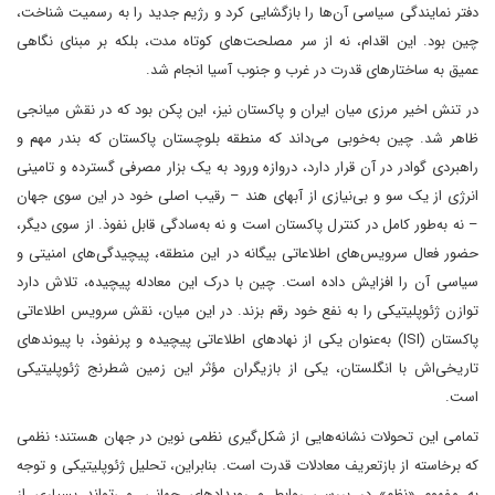
دفتر نمایندگی سیاسی آن‌ها را بازگشایی کرد و رژیم جدید را به رسمیت شناخت،
چین بود. این اقدام، نه از سر مصلحت‌های کوتاه‌ مدت، بلکه بر مبنای نگاهی
عمیق به ساختارهای قدرت در غرب و جنوب آسیا انجام شد.
در تنش اخیر مرزی میان ایران و پاکستان نیز، این پکن بود که در نقش میانجی
ظاهر شد. چین به‌خوبی می‌داند که منطقه بلوچستان پاکستان که بندر مهم و
راهبردی گوادر در آن قرار دارد، دروازه ورود به یک بزار مصرفی گسترده و تامینی
انرژی از یک سو و بی‌نیازی از آبهای هند – رقیب اصلی خود در این سوی جهان
– نه به‌طور کامل در کنترل پاکستان است و نه به‌سادگی قابل نفوذ. از سوی دیگر،
حضور فعال سرویس‌های اطلاعاتی بیگانه در این منطقه، پیچیدگی‌های امنیتی و
سیاسی آن را افزایش داده است. چین با درک این معادله پیچیده، تلاش دارد
توازن ژئوپلیتیکی را به نفع خود رقم بزند. در این میان، نقش سرویس اطلاعاتی
پاکستان (ISI) به‌عنوان یکی از نهادهای اطلاعاتی پیچیده و پرنفوذ، با پیوندهای
تاریخی‌اش با انگلستان، یکی از بازیگران مؤثر این زمین شطرنج ژئوپلیتیکی
است.
تمامی این تحولات نشانه‌هایی از شکل‌گیری نظمی نوین در جهان هستند؛ نظمی
که برخاسته از بازتعریف معادلات قدرت است. بنابراین، تحلیل ژئوپلیتیکی و توجه
به مفهوم «نظم» در بررسی روابط و رویدادهای جهانی، می‌تواند بسیاری از