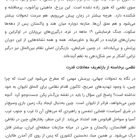
سوی نظمی که هنوز زاده نشده است. این برزخ، ماهیتی پرآشوب، پرمناقشه و
شکننده دارد. هرچه بیشتر در زمان پیش می‌رویم، هم سرعت تحولات بیشتر
می‌شود و هم عمق آن‌ها. منازعه دوباره میان هند و پاکستان پس از دهه‌ها
سکوت، جنگ فرسایشی ۱۹ ماهه در غزه، درگیری‌های بی‌پایان در اوکراین و
بحران‌های فزاینده در آفریقا و خاورمیانه، همه و همه نشانه‌هایی از این دوران
پرتنش و بی‌ثبات‌اند. در چنین شرایطی، بازیگران اصلی نظام بین‌الملل نیز درگیر
نزاعی آشکار بر سر شکل‌دهی به نظم آینده‌اند.
نظمی برخاسته از بازتعریف معادلات قدرت
در نگاه به تحولات جهانی، پرسش مهمی که مطرح می‌شود این است که چرا
چین، با وجود تهدیدهای صریح، تاکنون اقدام نظامی برای الحاق تایوان به خود
نداشته است؟ پاسخ این سؤال را باید در نقشه بزرگ‌تر پکن جست‌وجو کرد. آنچه
چین می‌خواهد، فراتر از تایوان است. چین به‌دنبال ایجاد یک زمین بازی وسیع‌تر
در شرق آسیاست؛ فضایی تنفسی و راهبردی که مرزهای آن تا غرب و جنوب غرب
آسیا و سواحل اقیانوس هند امتداد می‌یابد. از این منظر، رفتارهای چین در نقاطی
نظیر افغانستان، پاکستان و حتی در میانه منازعات منطقه‌ای ایران، بیشتر قابل‌
درک‌ می‌شود. بر همین مبنا، نخستین کشوری که پس از روی کار آمدن طالبان،