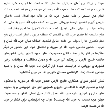
سوئد و ایرلند این آمال اسرائیلی ها عملی نشده است اما اعراب حاشیه خلیج
فارس به بهانه آنچه که دخالت حزب الله در بحران سوریه می خوانند تصمیم دارند
اقدام های تنبیهی را علیه اعضای حزب الله در خاک خود اعمال کنند. ماجرای
بازپس گیری القصیر توسط نیروهای سوری به کمک حزب الله لبنان به خاری در
چشم اعراب و اروپایی هایی تبدیل شده است که تجهیز مخالفان بشار اسد را
مباح دانسته اما حضور حزب الله در القصیر که منطقه مرزی با لبنان است برای دفع
خطر تکفیری ها را ناثواب می دانند.
دلایل تشدید اختلاف میان حزب الله لبنان و
اعراب ، حضور نظامی حزب الله در سوریه و احتمال دوام این حضور در دیگر
سنگرها در کنار بشار اسد ، تاثیر محدودیت های مورد ادعای برخی کشورهای
حاشیه خلیج فارس بر رویکرد آتی حزب الله و دلایل مخالفت و موافقت برخی
کشورهای اروپایی با در لیست سیاه قرار گرفتن نام حزب الله لبنان را با سید
مرتضی نعمت زاده، کارشناس مسائل خاورمیانه، در میان گذاشتیم:
شش کشور شورای همکاری خلیج فارس حضور حزب الله در سوریه را محکوم
کرده و تصمیم دارند تا اقداماتی تنبیهی همچون لغو حق شهروندی و یا تحریم
های مالی و تجاری علیه حزب الله اعمال کنند. دلیل اصلی تنش و حساسیت
جهان عرب نسبت به حزب الله چیست؟ اعراب چه ابزارهایی برای فشار بر حزب
الله در دست دارند؟