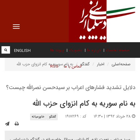
Toggle
vigation
صفحه نخست
درباره ما
عضویت
پیوند ها
ENGLISH
صفحه‌اصلی
اخبار
گفتگو
به نام سوریه به کام انزوای حزب الله
تماس با ما
RSS
دلایل تشدید فشارهای اعراب بر سیدحسن نصرالله چیست؟
به نام سوریه به کام انزوای حزب الله
۲۸ خرداد ۱۳۹۲ | ۱۶:۳۰
کد : ۱۹۱۷۲۶۹
گفتگو
خاورمیانه
سید مرتضی نعمت زاده، کارشناس مسائل خاورمیانه در گفتگو با دیپلماسی