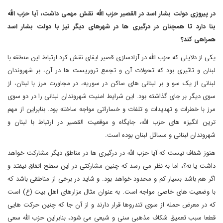
در پیروزی دولت بشار اسد در القصیر حزب الله نقش مهمی داشت، آیا حزب الله
بنا دارد تا همچنان در درگیری ها در شهرهای دیگر نیز با دولت بشار اسد
همراهی کند؟
یکی از دلایلی که حزب الله در آزادسازی قصیر ایفای نقش کرد ارتباط این منطقه با
لبنان و تاثیری بود که تحولات آن و تجمع تروریست ها در آن، بر شهروندان
لبنانی از یک سو و بر لبنانی های ساکن در سوریه، در مجاورت مرز با لبنان، از
سوی دیگر بر جای گذاشته بود. این شرایط امنیت شهروندان لبنانی را در دو سوی
مرز با خطرات و تهدیدات و تلفات و خساراتی مواجه ساخته بود. بنابراین از مهم
ترین انگیزه های حزب الله، جایگاه و موقعیت القصیر در ارتباط با لبنان و
شهروندان لبنانی و مسائل لبنان بوده است.
هنوز شفاف نیست که آیا حزب الله در درگیری ها در مناطق دیگر مشارکت خواهد
داشت یا نه؟، اما به نظر می رسد که چنین مشارکتی در این سطح اتفاق نیفتد و
اگر هم باشد بسیار کم و محدود خواهد بود. و شاید در برخی از مناطقی باشد که
با وضعیت های خاصی مواجه است. به عنوان مثال مزارهای اهل بیت (ع) است
که در معرض حمله از سوی تندروها قرار دارند و از آن جا که چنین حرکت هایی
قطعا سبب تعمیق شکاف مذهبی سنی و شیعی می شود، بنابراین حزب الله سعی