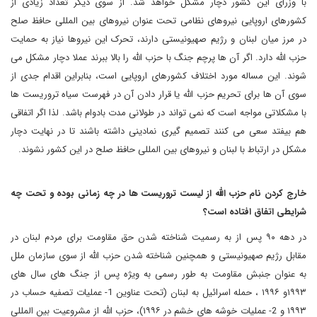
با وزرای این کشور دچار مشکل خواهد شد. از سوی دیگر تعداد زیادی از
کشورهای اروپایی نیروهای نظامی تحت عنوان نیروهای بین المللی حافظ صلح
در مرز میان لبنان و رژیم صهیونیستی دارند، تحرک این نیروها نیاز به حمایت
حزب الله دارد. اگر آن ها پرچم جنگ با حزب الله را بالا ببرند عملا دچار مشکل می
شوند. این مساله مورد اختلاف کشورهای اروپایی است، بنابراین اقدام جدی از
سوی آن ها برای تحریم حزب الله یا قرار دادن آن در فهرست سیاه تروریست ها
با مشکلاتی مواجه است که نمی تواند در طولانی مدت بادوام باشد. لذا اگر اتفاقی
هم بیفتد سعی می کنند تصمیم گیری نمادینی داشته باشند تا در نهایت دچار
مشکل در ارتباط با لبنان و نیروهای بین المللی حافظ صلح در این کشور نشوند.
خارج کردن نام حزب الله از لیست تروریست ها در چه زمانی بوده و تحت چه
شرایطی اتفاق افتاده است؟
در دهه ۹۰ پس از به رسمیت شناخته شدن حق مقاومت برای مردم لبنان در
مقابل رژیم صهیونیستی و همچنین شناخته شدن حزب الله از سوی سازمان ملل
به عنوان جنبش مقاومت به طور رسمی به ویژه پس از جنگ های سال های
۱۹۹۳و ۱۹۹۶ ، حمله اسرائیل به لبنان (تحت عناوین 1- عملیات تصفیه حساب در
۱۹۹۳ و 2- عملیات خوشه های خشم در ۱۹۹۶)، حزب الله از مشروعیت بین المللی