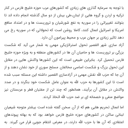
با توجه به سرمایه گذاری های زیادی که کشورهای عرب حوزه خلیج فارس در کنار
ترکیه و اردن و گروه هایی از لبنان،طی بیش از دو سال گذشته انجام داده اند تا
بتوانند تغییراتی را در سوریه به نفع شورشیان و تروریست ها و در امتداد منافع
امریکا و اسرائیل اعمال کنند، کاملا روشن است که تحولاتی که در سوریه رخ می
دهد تاثیر زیادی بر جهان عرب و محیط پیرامون آن دارد.
آزاد سازی شهر القصیر تحول استراتژیکی مهمی به شمار می آید که شکست
بزرگی بر تروریست ها و حامیان آن ها در کشورهای منطقه و به ویژه حوزه خلیج
فارس تحمیل کرد. بنابراین طبیعی است که این کشورها واکنش هایی در مقابل
این تحول بزرگ و شکست اساسی مخالفان مسلح سوری از خود نشان دهند و از
آن جا که حزب الله نقش مهمی در آزادسازی القصیر داشته این مسئله سبب شده
است تا این کشورها به حزب الله به عنوان عامل شکست خود بنگرند و در صدد
واکنش در مقابل آن برآیند، همانطور که چند تن از مفتیان قطر و عربستان نیز
مواضع منفی و خصمانه ای بر ضد حزب الله اتخاذ کردند.
اما اعمال تحریم هایی هم که از آن سخن گفته شده است بیشتر متوجه شیعیان
لبنانی ساکن در کشورهای حوزه خلیج فارس خواهد بود که به بهانه پیوندهای
اعتقادی که آن ها با حزب الله دارند، در معرض انتقام جویی قرار می گیرند. به