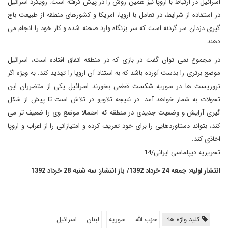
اسرائیل در ارتباط با اروپا نیز همین روش را در پیش گرفته است. رویکرد اسرائیل
در استفاده از شرایط، در تعامل با اروپا، امریکا و کشورهای منطقه از طبیعت باج
گیری دزدان سر گردنه است که سر بزنگاه وارد صحنه شده و کار خود را انجام می
دهند.
در مجموع نمی توان گفت در بازی که در منطقه اتفاق افتاده است، اسرائیل
موضع برتری را بدست آورده باشد که به استناد آن اروپا را تهدید کند. به ویژه اگر
تروریست ها در سوریه شکست قطعی بخورند اسرائیل یکی از متضرران این
تحولات به شمار خواهد آمد. در نتیجه تلاویو در تلاش است تا پیش از شکل
گیری آرایش و وضعیت جدیدی در منطقه که احتمالا موضع وی را ضعیف تر می
کند، بتواند دستاوردهایی را برای خود تعریف کرده و امتیازاتی را از اعراب و اروپا
اخاذی کند.
تحریریه دیپلماسی ایرانی/14
انتشار اولیه: جمعه 24 خرداد 1392/ باز انتشار: سه شنبه 28 خرداد 1392
کلید واژه ها:
حزب الله
سوریه
لبنان
اسرائیل