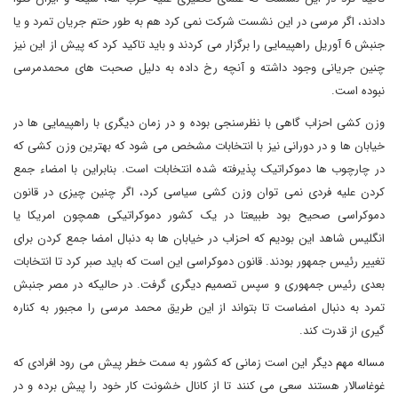
دادند، اگر مرسی در این نشست شرکت نمی کرد هم به طور حتم جریان تمرد و یا
جنبش 6 آوریل راهپیمایی را برگزار می کردند و باید تاکید کرد که پیش از این نیز
چنین جریانی وجود داشته و آنچه رخ داده به دلیل صحبت های محمدمرسی
نبوده است.
وزن کشی احزاب گاهی با نظرسنجی بوده و در زمان دیگری با راهپیمایی ها در
خیابان ها و در دورانی نیز با انتخابات مشخص می شود که بهترین وزن کشی که
در چارچوب ها دموکراتیک پذیرفته شده انتخابات است. بنابراین با امضاء جمع
کردن علیه فردی نمی توان وزن کشی سیاسی کرد، اگر چنین چیزی در قانون
دموکراسی صحیح بود طبیعتا در یک کشور دموکراتیکی همچون امریکا یا
انگلیس شاهد این بودیم که احزاب در خیابان ها به دنبال امضا جمع کردن برای
تغییر رئیس جمهور بودند. قانون دموکراسی این است که باید صبر کرد تا انتخابات
بعدی رئیس جمهوری و سپس تصمیم دیگری گرفت. در حالیکه در مصر جنبش
تمرد به دنبال امضاست تا بتواند از این طریق محمد مرسی را مجبور به کناره
گیری از قدرت کند.
مساله مهم دیگر این است زمانی که کشور به سمت خطر پیش می رود افرادی که
غوغاسالار هستند سعی می کنند تا از کانال خشونت کار خود را پیش برده و در