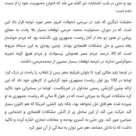
بود و حتی در شب انتخابات نیز گفته می شد که اخوان محبوبیت خود را از دست
داده است.
حقیقت دیگری که باید در بررسی تحولات امروز مصر مورد توجه قرار داد این
است که در دوران مسئولیت محمد مرسی توقعات بسیار بالا رفت، به معنای
روشن تر هنوز دو ماه از آغاز ریاست جمهوری وی نگذشته بود که مردم خواستار
رفاه نسبی و حل مشکلات اقتصادی بودند. چنین روندی به این مساله مربوط
است که 39 درصد مردم مصر همچنان بیسوادند و مردم هیچ گونه تجربه
دموکراسی ندارند در نتیجه توقعات بسیار عجیبی از محمدمرسی داشتند.
در اینجا باید مثالی آورد تا بتوان شرایط مصر پس از انقلاب را راحت تر درک کرد:
اوباما در 100 روز اول ریاست جمهوری خود گزارشی از کارهای خود داد که این
ارائه چنین گزارشی رسمی متداول در امریکاست. اوباما در سخنرانی خود تاکید
کرد مشکلات امریکا به میزانی است که در طول 8 سالی که ریاست جمهوری به او
سپرده شده هم قابل حل نخواهد بود، بلکه باید کشتی امریکا که هم اکنون بسیار
کند حرکت می کند از این ساحل پر از آتش مشکلات اقتصادی و اجتماعی و
سیاسی عبور کند. وی حتی به کسری بودجه و معادلات تجاری اشاره کرده و تاکید
داشت که با تلاش مضاعف هم نمی توان به سادگی از آن عبور کرد.