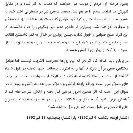
چنین مرحله ای مردم از دولت می خواهند که دست به کار شده و در مقابل
شورش ها امنیت مردم را فراهم کند. محمد مرسی نیز در سخنرانی اخیر خود به
همین مساله اشاره داشت و تاکید کرد افرادی که دست به اغتشاش بزنند دستگیر
و مجازات خواهند شد. بسیاری از علمای مصر نیز جنگیدن را حرام دانستند اما
این افراد هیچ فتوایی را قبول ندارند.چنین روندی در خلال به ثمر نشستن انقلاب
معنا پیدا می کند و نه در شرایطی که مردم نظام جدید را پذیرفته اند و به دنبال
رسیدن به ثبات و برقراری آرامش هستند.
در پایان باید اضافه کرد افرادی که این روزها معترضند اکثریت نیستند اما عوامل
مختلفی سعی بر آن دارند تا آنها را به اکثریت برسانند. جبهه نجات در طول ۵ ماه
گذشته از ارتش خواسته که مداخله کند، در حالیکه این خواسته مخالف چارچوب
های دموکراسی است چراکه رابطه ارتش و دموکراسی همانند آتش و پنبه است.
سوال این است که اگر همین امروز مرسی کنار رفته و ارتش نیز مداخله کند تا
آرامش برقرار شود آیا مسائل و مشکلات مردم مصر به ویژه مشکلات و بحران
های اقتصادی در طول مدت کوتاهی حل خواهد شد؟
انتشار اولیه: یکشنبه 9 تیر 1392/ باز انتشار: پنجشنبه 13 تیر 1392