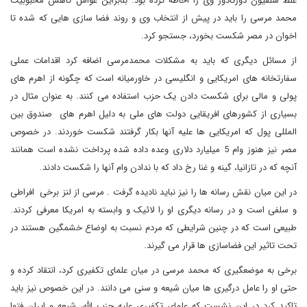
غلط سلفیون دورتادور وی را احاطه کرده بود. بنابراین عوامل کاهش محبوبیت
محمد مرسی را باید در پیش از انتخاب وی و روند فضا سازی هایی که شده تا
اخوان در مصر شکست بخورد، جستجو کرد.
از مسائل دیگری که باید به مشکلات محمدمرسی اضافه کرد اقدامات عملی
سفارتخانه های امریکایی و انگلیسی در خاورمیانه است که چگونه از اهرم های
پولی و مالی برای شکست دادن یک حزب استفاده می کنند. به عنوان مثال در
بسیاری از کشورهای افریقایی دولت های ملی به دلیل اهرم های صندوق بین
المللی پول که امریکایی ها علیه آنها بکار گرفتند شکست خوردند. در خصوص
مصر نیز هنوز وام 5 میلیارد دلاری وعده داده شده پرداخت نشده است همانند
آنچه که در تازانیا، گینه و غنا رخ داد که با ندادن وام آنها را شکست دادند.
در این میان نقش رسانه ها را نیز نباید نادیده گرفت . مرسی از لنز برخی افراطی
و سلفی است و در رسانه دیگری او را لائیک و وابسته به امریکا معرفی کردند.
طبیعی است که در چنین شرایطی که مردم نسبت به اوضاع خشمگین هستند در
تحت تاثیر این فضاسازی ها قرار می گیرند.
برخی به موضعگیری که محمد مرسی در میان علمای تکفیری کرد، انتقاد کرده و
حتی او را عامل درگیری ها میان شیعه و سنی می دانند. در این خصوص نیز باید
تاکید کرد در این نشست که علمای تکفیری علیه حزب الله، شیعه و ایران فتوا