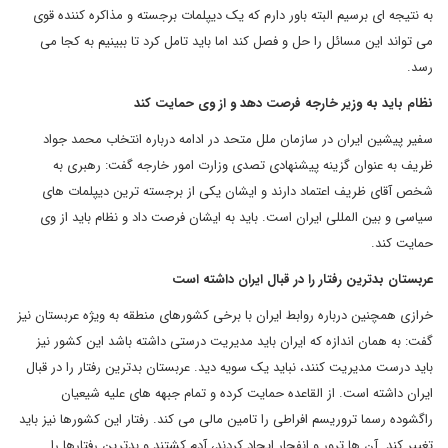
به نتیجه ای برسیم البته باور دارم که یک دیپلمات برجسته و مذاکره کننده قوی
می تواند این مسائل را حل و فصل کند اما باید تامل کرد تا ببینیم به کجا می
رسد.
نظام باید به وزیر خارجه فرصت دهد و از وی حمایت کند
سفیر پیشین ایران در سازمان ملل متحد در ادامه درباره انتخاب محمد جواد
ظریف به عنوان گزینه پیشنهادی تصدی وزارت امور خارجه گفت: رهبری به
شخص آقای ظریف اعتماد دارند و ایشان یکی از برجسته ترین دیپلمات های
سیاسی و بین المللی ایران است. باید به ایشان فرصت داد و نظام باید از وی
حمایت کند.
عربستان بدترین رفتار را در قبال ایران داشته است
خرازی همچنین درباره روابط ایران با برخی کشورهای منطقه به ویژه عربستان نیز
گفت: به همان اندازه که ایران باید مدیریت درستی داشته باشد این کشور نیز
باید درست مدیریت کنند، نباید یک سویه دید. عربستان بدترین رفتار را در قبال
ایران داشته است. از القاعده حمایت کرده و تمام جبهه های علیه شیعیان
راگشوده رسما تروریسم افراطی را تامین مالی می کند. رفتار این کشورها نیز باید
تغییر کند. آن ها ترور و انفجار ایجاد کردند، آدم کشتند و بدترین رفتارها را