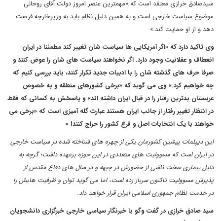
سیدصادق خرازی معتقد است که «مهمترین عنصر امروز دولت آقای روحانی
موضوع سیاست خارجی است و به همین دلیل نظام باید به وزیرخارجه فرصت
دهد و از او حمایت کند.»
وی تاکید دارد که «اگر آمریکایی ها سیاست شان تغییر کند مطمئنا در ایران
انعطاف و عقلانیت وجود دارد. اگر نخواهند سیاست های شان را عوض کنند و
صرفا حرف های گذشته شان را با ادبیات جدید تکرار کنند، باید بررسی کنیم که
چه خواهیم کرد.» وی می گوید که «برخی کشورهای منطقه و به خصوص
عربستان بدترین رفتار را در قبال ایران داشته اند» و پاسخش به کسانی که فقط
در انتظار تغییر رفتار از جانب ایران هستند عبارت گله آمیزی است که «برخی می
خواهند با یک انتخابات اصل و فرع کشور را حراج کنند! »
این دیپلمات پیشین کشورمان یکی از چهره های شناخته شده در سیاست خارجی
در ایران است که مسوولیت های متعددی در این حوزه برعهده داشت؛ گرچه به
دلیل بیماری سخت ناشی از حضورش در جبهه و در سال های دفاع مقدس از
پذیرش مسوولیت تاکنون سرباز زده است، اما می گوید توان و ظرفیت هایش را
در خدمت نظام جمهوری اسلامی ایران قرار خواهد داد.
سید صادق خرازی در گفت وگو با خبرنگار سیاسی خارجی خبرگزاری دانشجویان