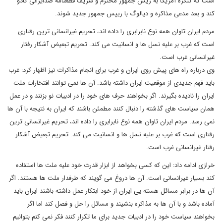
است که کنگره آمریکا به ریس جمهور محترم و شریف قطعنامه ضدایرانی کادو
کند و بعد مدعی مذاکره و دیالوگ با رییس جمهور جدید شوند.
مردم ایران تاوان همه نوع نابرابری را داده اند، تحریم غیرانسانی ترین رفتاری
است که غرب بر علیه نسل ها و انسانیت می کند. تحریم تبعیض آشکار رفتار
غیرانسانی غرب است.
وی درباره راه های پیش روی ایران و غرب برای انجام مذاکرات نیز اظهار کرد: غرب
باید فهم جدیدی از موقعیت ایران داشته باشد. آن ها نمی توانند افتخارات ملت
ایران را نادیده بگیرند. اگر بخواهند حرف های خود را در ادبیات نو بزنند و در عمل
همان سیاست های گذشته را دنبال کنند مطمئن باشند که ایران به نتیجه با آن ها
نمی رسد. مردم ایران تاوان همه نوع نابرابری را داده اند، تحریم غیرانسانی ترین
رفتاری است که غرب بر علیه نسل ها و انسانیت می کند. تحریم تبعیض آشکار
رفتار غیرانسانی غرب است.
خرازی ادامه داد: این که کسی بخواهد از ابزار قدرت خود علیه ملت ها استفاده
کند بسیار غیرانسانی است. آن ها دروغ می گویند که طرفدار ملت ها هستند. اگر
آن ها در برابر مسائل هسته یی ایران از خود ابتکار عمل داشته باشند ایران باید
آماده باشد و با آن ها به مذاکره بنشیند و مسائل را حل و فصل کند اما اگر
بخواهند سیاست خود را در ادبیات جدید برای ما تکرار کنند فکر نمی کنم بتوانیم